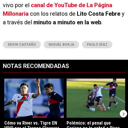
vivo por el
canal de YouTube de La Página
Millonaria
con los relatos de
Lito Costa Febre
y
a través del
minuto a minuto en la web
.
KEVIN CASTAÑO
MIGUEL BORJA
PAULO DÍAZ
NOTAS RECOMENDADAS
Este listado muestra los artículos con más comentarios en los últimos 7
Un artículo de tendencia con el título "Cómo va River vs. Tigre EN V
Un artículo de tendencia con el tí
Cómo va River vs. Tigre EN
Polémico: el penal que