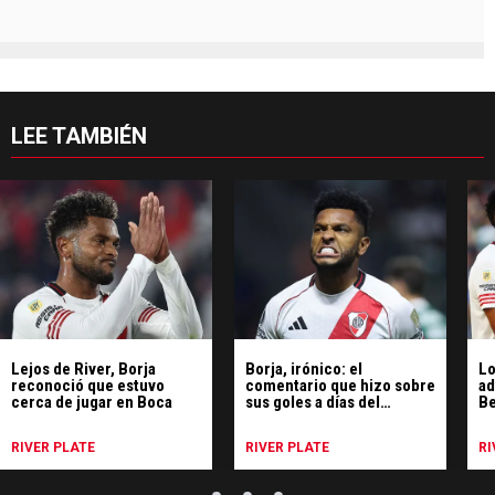
LEE TAMBIÉN
Lejos de River, Borja
Borja, irónico: el
Lo
reconoció que estuvo
comentario que hizo sobre
ad
cerca de jugar en Boca
sus goles a días del
Be
Superclásico
Ri
RIVER PLATE
RIVER PLATE
RI