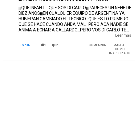
¡¡¡QUE INFANTIL QUE SOS DI CARLO¡¡¡PARECES UN NENE DE
DIEZ AÑOS¡¡¡EN CUALQUIER EQUIPO DE ARGENTINA YA
HUBIERAN CAMBIADO EL TECNICO...QUE ES LO PRIMERO
QUE SE HACE CUANDO ANDA MAL...PERO ACA NADIE SE
ANIMA A ECHAR A GALLARDO...PERO VOS DI CARLO TE
ACELERASTE AL RENOVARLE EL CONTRATO Y YA
Leer mas
QUEDASTE EN LA MIRA DE LOS HINCHAS...PORQUE BRITO
RESPONDER
0
2
COMPARTIR
MARCAR
POR LO MENOS INDICO QUE GALLARDO ES EL MAXIMO
COMO
RESPONSABLE DE LO MAL QUE JUEGA RIVER...PERO VOS
INAPROPIADO
Y GALLARDO SE TAPAN LOS OIDOS Y NO QUIEREN
ESCUCHAR A LA GENTE DE RIVER...NO SE OLVIDEN LO QUE
PASO CON PASARELA..QUE TENSO TANTO LA CUERDA
HASTA QUE SE ROMPIO Y NO HUBO VUELTA ATRAS...
PUBLICIDAD