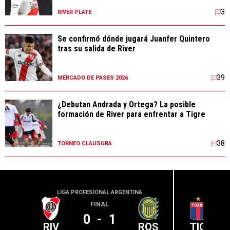
3
RIVER PLATE
Se confirmó dónde jugará Juanfer Quintero
tras su salida de River
39
MERCADO DE PASES 2026
¿Debutan Andrada y Ortega? La posible
formación de River para enfrentar a Tigre
38
TORNEO CLAUSURA
LIGA PROFESIONAL ARGENTINA
LIGA PR
FINAL
0
-
1
RIV
ROS
TIG