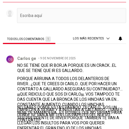
LOS MÁS RECIENTES
TODOS LOS COMENTARIOS
1
Todos los comentarios
Comentario de Carlos ge.
Carlos ge
9 DE NOVIEMBRE DE 2025
CG
NO SE TIENE QUE IR BORJA PORQUE ES UN CRACK...EL
QUE SE TIENE QUE IR ES GALLARDO..
PORQUE ARRUINA A TODOS LOS DELANTEROS DE
RIVER...¿QUE TE CREES DI CARLO...QUE POR HACER UN
CONTRATO A GALLARDO ASEGURAS SU CONTINUIDAD?...
¡¡¡QUE RIDICULO QUE SOS DI CARLO¡¡¡..VOS TAMPOCO TE
DAS CUENTA QUE LA BRONCA DE LOS HINCHAS VA EN
CONSTANTE AUMENTO..CUANDO LOS HINCHAS
NO SABES DONDE ESTAS PARADO...DI CARLO...SOS UN
EMPIECEN A SILBAR Y A INSULTAR A GALLARDO...¿SABES
NENE DE MAMADERA...ES POSIBLE QUE NO SIRVAS PARA
DONDE SE VAN A METER LOS PAPELES DEL NUEVO
SER PRESIDENTE DE RIVER PORQUE TAMBIEN TE VAN A
CONTRATO?...
LLEGAR LOS INSULTOS PARA VOS POR QUERER
ENFRENTAR EL GRAN ENOJO DE LOS HINCHAS...