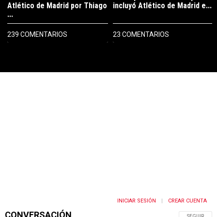
Atlético de Madrid por Thiago
incluyó Atlético de Madrid e...
...
239 COMENTARIOS
23 COMENTARIOS
PUBLICIDAD
INICIAR SESIÓN
CREAR CUENTA
|
CONVERSACIÓN
SIGA ESTA 
SEGUIR