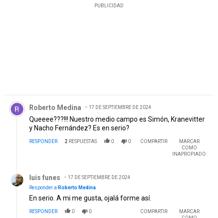
PUBLICIDAD
Comentario de Roberto Medina.
Roberto Medina
17 DE SEPTIEMBRE DE 2024
Queeee???!!! Nuestro medio campo es Simón, Kranevitter
y Nacho Fernández? Es en serio?
RESPONDER
2
RESPUESTAS
0
0
COMPARTIR
MARCAR
COMO
INAPROPIADO
Respuesta de luis funes.
luis funes
17 DE SEPTIEMBRE DE 2024
Responder a
Roberto Medina
En serio. A mi me gusta, ojalá forme así.
RESPONDER
0
0
COMPARTIR
MARCAR
COMO