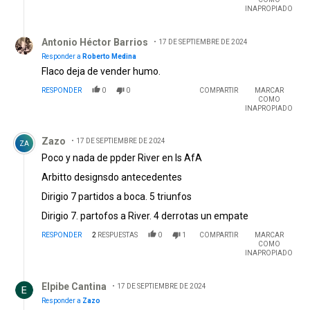
INAPROPIADO
Respuesta de Antonio Héctor Barrios.
Antonio Héctor Barrios
17 DE SEPTIEMBRE DE 2024
Responder a
Roberto Medina
Flaco deja de vender humo.
RESPONDER
0
0
COMPARTIR
MARCAR
COMO
INAPROPIADO
Comentario de Zazo.
Zazo
17 DE SEPTIEMBRE DE 2024
ZA
Poco y nada de ppder River en ls AfA
Arbitto designsdo antecedentes
Dirigio 7 partidos a boca. 5 triunfos
Dirigio 7. partofos a River. 4 derrotas un empate
RESPONDER
2
RESPUESTAS
0
1
COMPARTIR
MARCAR
COMO
INAPROPIADO
Respuesta de Elpibe Cantina.
Elpibe Cantina
17 DE SEPTIEMBRE DE 2024
Responder a
Zazo