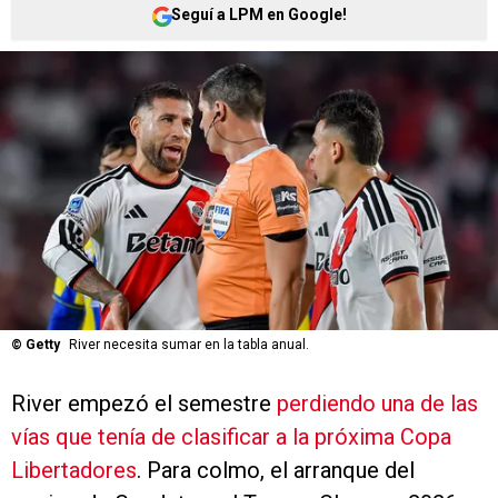
Seguí a LPM en Google!
©
Getty
River necesita sumar en la tabla anual.
River empezó el semestre
perdiendo una de las
vías que tenía de clasificar a la próxima Copa
Libertadores
. Para colmo, el arranque del