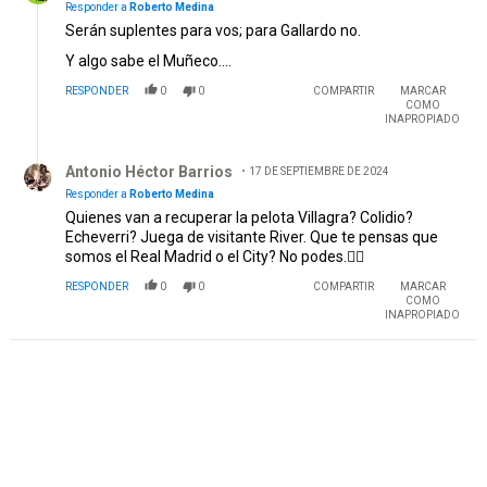
Responder a
Roberto Medina
Serán suplentes para vos; para Gallardo no.
Y algo sabe el Muñeco....
RESPONDER
0
0
COMPARTIR
MARCAR
COMO
INAPROPIADO
Respuesta de Antonio Héctor Barrios.
Antonio Héctor Barrios
17 DE SEPTIEMBRE DE 2024
Responder a
Roberto Medina
Quienes van a recuperar la pelota Villagra? Colidio?
Echeverri? Juega de visitante River. Que te pensas que
somos el Real Madrid o el City? No podes.🤷‍♂️
RESPONDER
0
0
COMPARTIR
MARCAR
COMO
INAPROPIADO