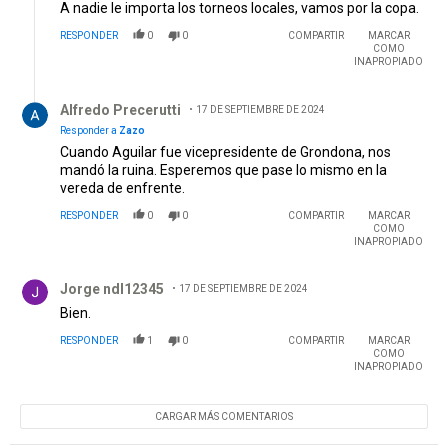
A nadie le importa los torneos locales, vamos por la copa.
RESPONDER
0
0
COMPARTIR
MARCAR
COMO
INAPROPIADO
Respuesta de Alfredo Precerutti.
Alfredo Precerutti
17 DE SEPTIEMBRE DE 2024
Responder a
Zazo
Cuando Aguilar fue vicepresidente de Grondona, nos
mandó la ruina. Esperemos que pase lo mismo en la
vereda de enfrente.
RESPONDER
0
0
COMPARTIR
MARCAR
COMO
INAPROPIADO
Comentario de Jorge ndl12345.
Jorge ndl12345
17 DE SEPTIEMBRE DE 2024
Bien.
RESPONDER
1
0
COMPARTIR
MARCAR
COMO
INAPROPIADO
CARGAR MÁS COMENTARIOS