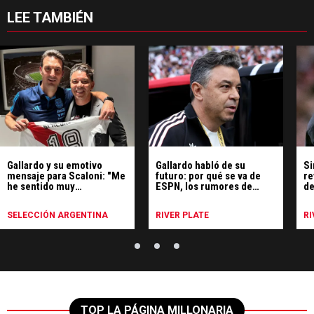
LEE TAMBIÉN
Gallardo y su emotivo
Gallardo habló de su
Si
mensaje para Scaloni: "Me
futuro: por qué se va de
re
he sentido muy
ESPN, los rumores de
de
identificado"
Uruguay y qué hará
SELECCIÓN ARGENTINA
RIVER PLATE
RI
TOP LA PÁGINA MILLONARIA