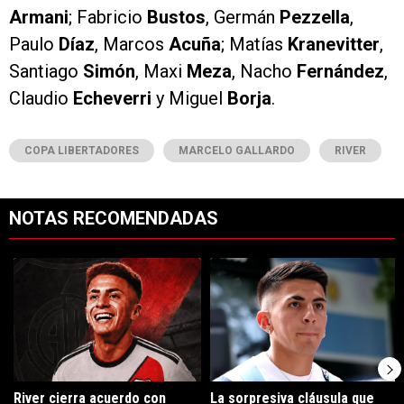
Armani
; Fabricio
Bustos
, Germán
Pezzella
,
Paulo
Díaz
, Marcos
Acuña
; Matías
Kranevitter
,
Santiago
Simón
, Maxi
Meza
, Nacho
Fernández
,
Claudio
Echeverri
y Miguel
Borja
.
COPA LIBERTADORES
MARCELO GALLARDO
RIVER
NOTAS RECOMENDADAS
Este listado muestra los artículos con más comentarios en los últimos 7
Un artículo de tendencia con el título "River cierra acuerdo con Atlé
Un artículo de tendencia con el tí
River cierra acuerdo con
La sorpresiva cláusula que