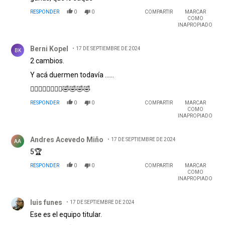
RESPONDER
0
0
COMPARTIR
MARCAR
COMO
INAPROPIADO
Comentario de Berni Kopel.
Berni Kopel
17 DE SEPTIEMBRE DE 2024
BK
2 cambios.
Y acá duermen todavía ......
🤦‍♂️🤦‍♂️🤦‍♂️🤦‍♂️🤣🤣🤣🤣
RESPONDER
0
0
COMPARTIR
MARCAR
COMO
INAPROPIADO
Comentario de Andres Acevedo Miño.
Andres Acevedo Miño
17 DE SEPTIEMBRE DE 2024
AA
5🏆
RESPONDER
0
0
COMPARTIR
MARCAR
COMO
INAPROPIADO
Comentario de luis funes.
luis funes
17 DE SEPTIEMBRE DE 2024
Ese es el equipo titular.