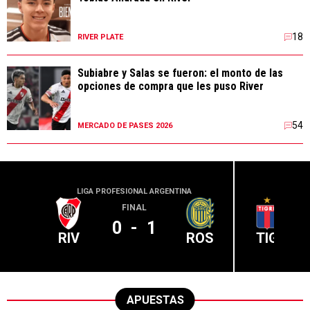
18
RIVER PLATE
Subiabre y Salas se fueron: el monto de las
opciones de compra que les puso River
54
MERCADO DE PASES 2026
LIGA PROFESIONAL ARGENTINA
LIGA PR
FINAL
0
-
1
RIV
ROS
TIG
APUESTAS