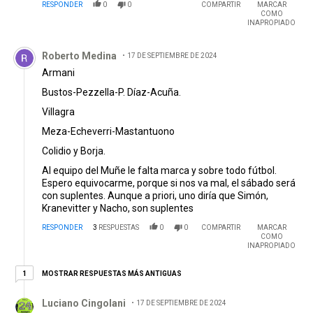
RESPONDER
0
0
COMPARTIR
MARCAR
COMO
INAPROPIADO
Comentario de Roberto Medina.
Roberto Medina
17 DE SEPTIEMBRE DE 2024
Armani
Bustos-Pezzella-P. Díaz-Acuña.
Villagra
Meza-Echeverri-Mastantuono
Colidio y Borja.
Al equipo del Muñe le falta marca y sobre todo fútbol.
Espero equivocarme, porque si nos va mal, el sábado será
con suplentes. Aunque a priori, uno diría que Simón,
Kranevitter y Nacho, son suplentes
RESPONDER
3
RESPUESTAS
0
0
COMPARTIR
MARCAR
COMO
INAPROPIADO
1 respuesta más antiguas
MOSTRAR RESPUESTAS MÁS ANTIGUAS
1
Respuesta de Luciano Cingolani.
Luciano Cingolani
17 DE SEPTIEMBRE DE 2024