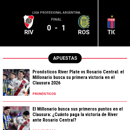
LIGA PROFESIONAL ARGENTINA
LIGA PR
FINAL
0
-
1
RIV
ROS
TIG
APUESTAS
Pronósticos River Plate vs Rosario Central: el
Millonario busca su primera victoria en el
Clausura 2026
PRONÓSTICOS
El Millonario busca sus primeros puntos en el
Clausura: ¿Cuánto paga la victoria de River
ante Rosario Central?