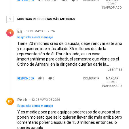
RESPONDER
3
RESPUESTAS
2
0
COMPARTIR
MARCAR
Amadeo Carrizo y el Pato Fillol.
COMO
INAPROPIADO
1 respuesta más antiguas
MOSTRAR RESPUESTAS MÁS ANTIGUAS
1
Respuesta de Eli.
Eli
12 DE MAYO DE 2026
EL
Responder a
este mensaje
Tiene 20 millones creo de cláusula, debe renovar este año
y no quieren irse más allá de 35 millones desde la
representación de él. Por otro lado, es un caso
importantísimo para debatir, el semestre que viene es el
último de Armani, en la dirigencia querían darle la
titularidad y apalabrarlo con Beltrán para que sepa que
Leer mas
después si juega él. Para mi gusto el pibe le comió el
RESPONDER
1
0
COMPARTIR
MARCAR
puesto, Armani debería irse en el próximo mercado o ser
COMO
suplente y entrar en algunos partidos para despedirse de
INAPROPIADO
la gente.
Respuesta de Rokk.
Rokk
12 DE MAYO DE 2026
RO
Responder a
este mensaje
Y es medio poco para equipos poderosos de europa si se
ponen molesto que se lo quieren llevar dio más arriba otro
comentario poner cláusula de 150 millones entonces lo
querés pagalo