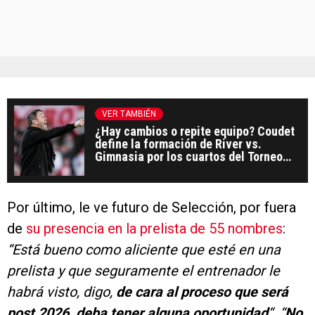
VER TAMBIÉN
¿Hay cambios o repite equipo? Coudet
define la formación de River vs.
Gimnasia por los cuartos del Torneo
Apertura 2026
Por último, le ve futuro de Selección, por fuera
de
su presencia en la prelista de 55 nombres
:
“Está bueno como aliciente que esté en una
prelista y que seguramente el entrenador le
habrá visto, digo,
de cara al proceso que será
post 2026, deba tener alguna oportunidad
“.
“
No