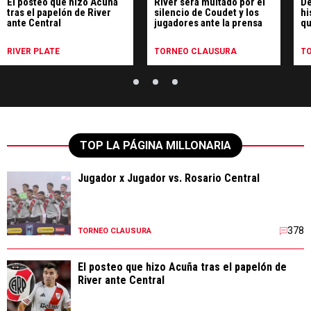
El posteo que hizo Acuña
River será multado por el
De
tras el papelón de River
silencio de Coudet y los
hi
ante Central
jugadores ante la prensa
qu
pe
Ce
RIVER PLATE
TORNEO CLAUSURA
T
TOP LA PÁGINA MILLONARIA
Jugador x Jugador vs. Rosario Central
378
TORNEO CLAUSURA
El posteo que hizo Acuña tras el papelón de
River ante Central