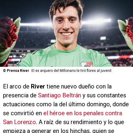
©
Prensa River
El ex arquero del Millonario le tiró flores al juvenil.
El arco de
River
tiene nuevo dueño con la
presencia de
Santiago Beltrán
y sus constantes
actuaciones como la del último domingo, donde
se convirtió en
el héroe en los penales contra
San Lorenzo
. A raíz de su rendimiento y lo que
empieza a generar en los hinchas, quien se