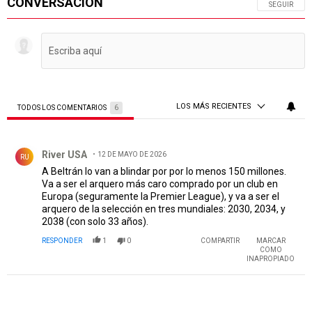
CONVERSACIÓN
SIGA ESTA 
SEGUIR
LOS MÁS RECIENTES
TODOS LOS COMENTARIOS
6
Todos los comentarios
Comentario de River USA.
River USA
12 DE MAYO DE 2026
RU
A Beltrán lo van a blindar por por lo menos 150 millones.
Va a ser el arquero más caro comprado por un club en
Europa (seguramente la Premier League), y va a ser el
arquero de la selección en tres mundiales: 2030, 2034, y
2038 (con solo 33 años).
RESPONDER
1
0
COMPARTIR
MARCAR
COMO
INAPROPIADO