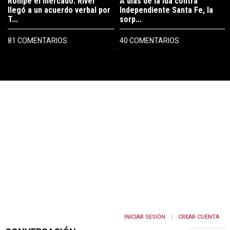
Rompe el mercado: River
A días de la ida contra
llegó a un acuerdo verbal por
Independiente Santa Fe, la
T...
sorp...
81 COMENTARIOS
40 COMENTARIOS
PUBLICIDAD
INICIAR SESIÓN
CREAR CUENTA
|