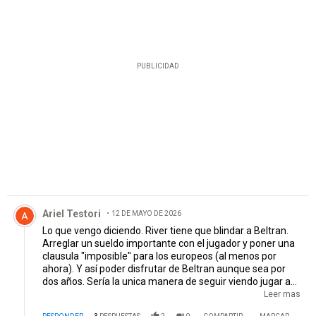
PUBLICIDAD
Comentario de Ariel Testori.
Ariel Testori
12 DE MAYO DE 2026
Lo que vengo diciendo. River tiene que blindar a Beltran.
Arreglar un sueldo importante con el jugador y poner una
clausula "imposible" para los europeos (al menos por
ahora). Y así poder disfrutar de Beltran aunque sea por
dos años. Sería la unica manera de seguir viendo jugar a
Beltran por mucho tiempo. Creo que es el arquero mas
Leer mas
importante que apareció en River desde que se fueron