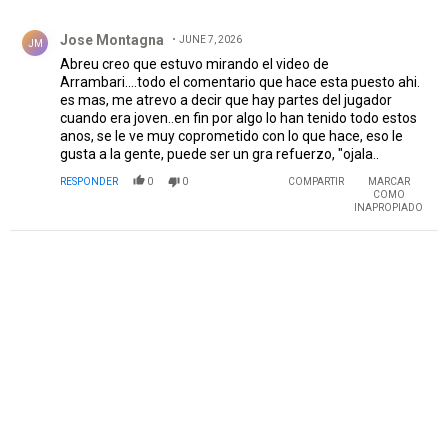
Todos los comentarios
Comentario de Jose Montagna.
Jose Montagna
JUNE 7, 2026
JM
Abreu creo que estuvo mirando el video de
Arrambari....todo el comentario que hace esta puesto ahi.
es mas, me atrevo a decir que hay partes del jugador
cuando era joven..en fin por algo lo han tenido todo estos
anos, se le ve muy coprometido con lo que hace, eso le
gusta a la gente, puede ser un gra refuerzo, "ojala..
RESPONDER
0
0
COMPARTIR
MARCAR
COMO
INAPROPIADO
PUBLICIDAD