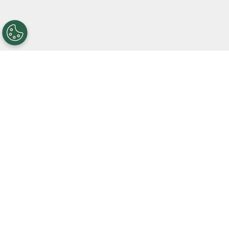
Después de volver junto a Marcelo Gallardo,
pero no sumar tantos minutos con Coudet,
Quintero firmó la rescisión luego del Mundial
2026. Situación que generó opiniones divididas
en Núñez, entre quienes defendieron a JFQ ante