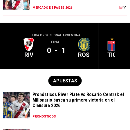
91
MERCADO DE PASES 2026
LIGA PROFESIONAL ARGENTINA
LIGA PR
FINAL
0
-
1
RIV
ROS
TIG
APUESTAS
Pronósticos River Plate vs Rosario Central: el
Millonario busca su primera victoria en el
Clausura 2026
PRONÓSTICOS