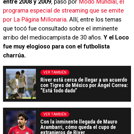
entre 2008 y 2009
, pasó por
Modo Mundial, el
programa especial de streaming que se emite
por La Página Millonaria
. Allí, entre los temas
que tocó fue consultado sobre el inminente
arribo del mediocampista de 30 años.
Y el Loco
fue muy elogioso para con el futbolista
charrúa.
VER TAMBIÉN
River está cerca de llegar a un acuerdo
con Tigres de México por Ángel Correa:
“Está todo dado”
VER TAMBIÉN
Con la inminente llegada de Mauro
Arambarri, cómo queda el cupo de
extranjeros de River