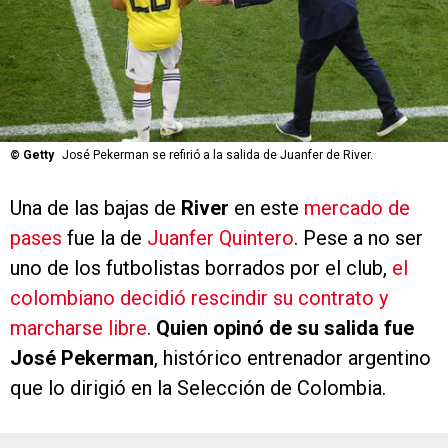
©
Getty
José Pekerman se refirió a la salida de Juanfer de River.
Una de las bajas de
River
en este
mercado de
pases
fue la de
Juanfer Quintero
. Pese a no ser
uno de los futbolistas borrados por el club,
el
colombiano decidió rescindir su contrato y
marcharse libre
.
Quien opinó de su salida fue
José Pekerman
, histórico entrenador argentino
que lo dirigió en la Selección de Colombia.