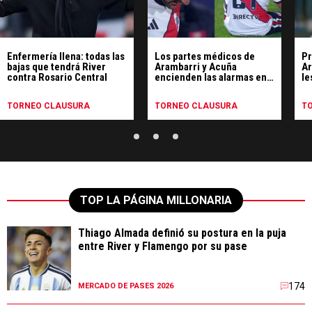
Enfermería llena: todas las
Los partes médicos de
Pr
bajas que tendrá River
Arambarri y Acuña
Ar
contra Rosario Central
encienden las alarmas en
le
River
TORNEO CLAUSURA
TORNEO CLAUSURA
T
TOP LA PÁGINA MILLONARIA
Thiago Almada definió su postura en la puja
entre River y Flamengo por su pase
174
MERCADO DE PASES 2026