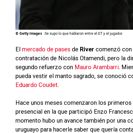
©
Getty Images
Se supo lo que hablaron entre el DT y el jugador.
El
mercado de pases
de
River
comenzó con e
contratación de Nicolás Otamendi, pero la dir
segundo refuerzo con
Mauro Arambarri
. Mie
pueda vestir el manto sagrado, se conoció c
Eduardo Coudet
.
Hace unos meses comenzaron los primeros ac
presencial en la que participó Enzo Francesco
momento hubo un avance también por una co
uruguayo para hacerle saber que quería contar