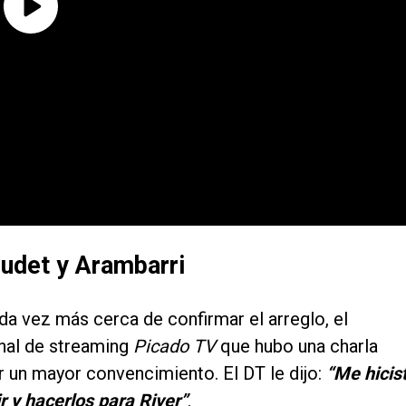
udet y Arambarri
a vez más cerca de confirmar el arreglo, el
nal de streaming
Picado TV
que hubo una charla
 un mayor convencimiento. El DT le dijo:
“Me hicis
ir y hacerlos para River”
.