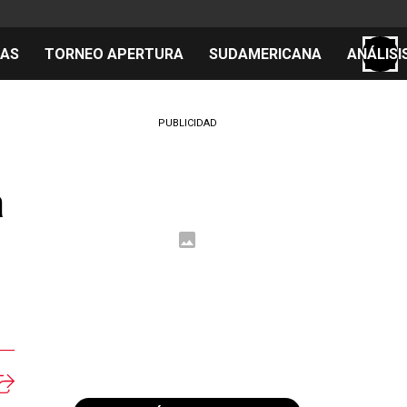
TAS
TORNEO APERTURA
SUDAMERICANA
ANÁLISI
S
PUBLICIDAD
a
cos
el día
 Mundial 2026