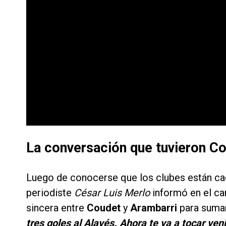
La conversación que tuvieron Co
Luego de conocerse que los clubes están cad
periodiste
César Luis Merlo
informó en el ca
sincera entre
Coudet
y
Arambarri
para sumar
tres goles al Alavés. Ahora te va a tocar ven