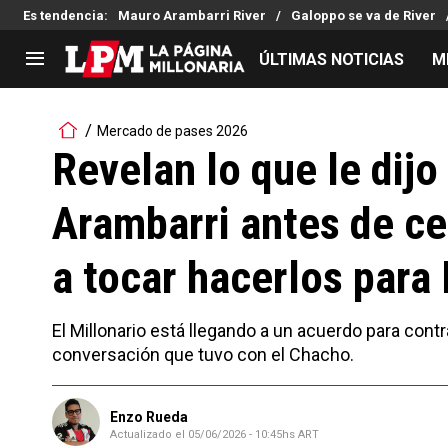
Es tendencia
:
Mauro Arambarri River
Galoppo se va de River
ÚLTIMAS NOTICIAS
M
LIGA PROFESIONAL
TORNEOS
Mercado de pases 2026
Noticias
Copa Sudamericana
Revelan lo que le dij
Tabla de posiciones
Copa Argentina
Arambarri antes de ce
Fixture
Selección Argentina
Reserva
a tocar hacerlos para 
El Millonario está llegando a un acuerdo para cont
conversación que tuvo con el Chacho.
Enzo Rueda
Actualizado el
05/06/2026 - 10:45hs ART