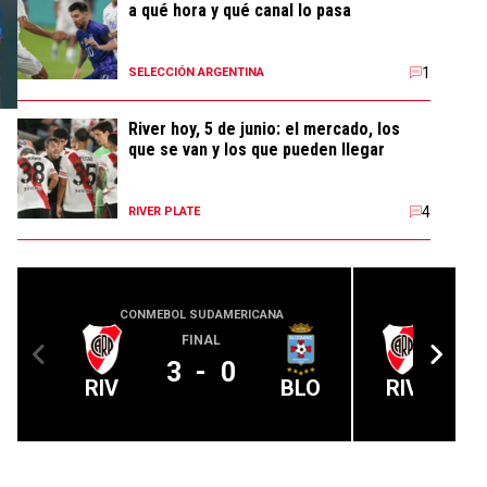
a qué hora y qué canal lo pasa
1
SELECCIÓN ARGENTINA
River hoy, 5 de junio: el mercado, los
que se van y los que pueden llegar
4
RIVER PLATE
CONMEBOL SUDAMERICANA
LIGA PROFE
FINAL
A 
3
-
0
RIV
BLO
RIV