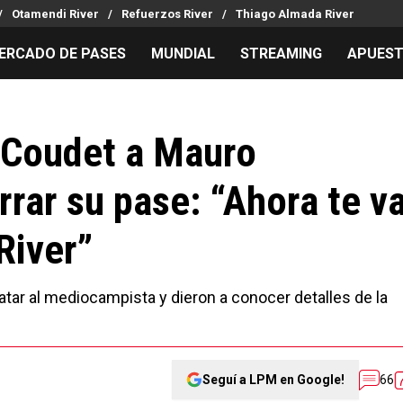
Otamendi River
Refuerzos River
Thiago Almada River
ERCADO DE PASES
MUNDIAL
STREAMING
APUES
MILLONARIOS
LPM PARA EL HINCHA
APUESTA
Mercado de Pases
Streaming
Noticias
o Coudet a Mauro
Análisis tácticos
Entradas
Guías
rrar su pase: “Ahora te v
Juanfer Quintero
Hinchas
Códigos
Chacho Coudet
Los goles de River
Pronósti
River”
Ex River
Entrevistas
Apuesta d
Apuestas
ratar al mediocampista y dieron a conocer detalles de la
Seguí a LPM en Google!
66