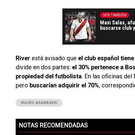
VER TAMBIÉN
Maxi Salas, afu
buscarse club y
River
está avisado que
el club español tiene
divide en dos partes:
el 30% pertenece a Bos
propiedad del futbolista
. En las oficinas de
pero
buscarían adquirir el 70%
, correspondie
MAURO ARAMBARRI
NOTAS RECOMENDADAS
Este listado muestra los artículos con más comentarios en los ú