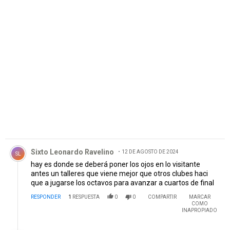
PUBLICIDAD
Comentario de Sixto Leonardo Ravelino.
Sixto Leonardo Ravelino
12 DE AGOSTO DE 2024
SL
hay es donde se deberá poner los ojos en lo visitante
antes un talleres que viene mejor que otros clubes haci
que a jugarse los octavos para avanzar a cuartos de final
RESPONDER
1
RESPUESTA
0
0
COMPARTIR
MARCAR
COMO
INAPROPIADO
Respuesta de max.