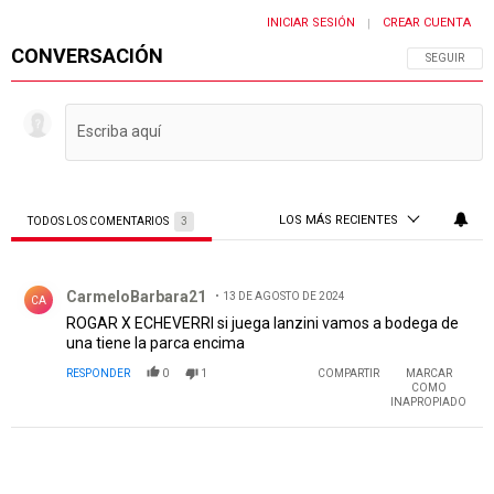
INICIAR SESIÓN
CREAR CUENTA
|
CONVERSACIÓN
SIGA ESTA 
SEGUIR
LOS MÁS RECIENTES
TODOS LOS COMENTARIOS
3
Todos los comentarios
Comentario de CarmeloBarbara21.
CarmeloBarbara21
13 DE AGOSTO DE 2024
CA
ROGAR X ECHEVERRI si juega lanzini vamos a bodega de
una tiene la parca encima
RESPONDER
0
1
COMPARTIR
MARCAR
COMO
INAPROPIADO