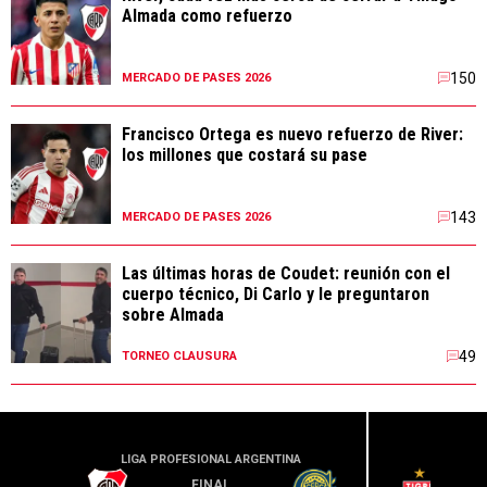
Almada como refuerzo
150
MERCADO DE PASES 2026
Francisco Ortega es nuevo refuerzo de River:
los millones que costará su pase
143
MERCADO DE PASES 2026
Las últimas horas de Coudet: reunión con el
cuerpo técnico, Di Carlo y le preguntaron
sobre Almada
49
TORNEO CLAUSURA
LIGA PROFESIONAL ARGENTINA
LIGA PR
FINAL