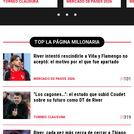
TORNEO CLAUSURA
MERCADO DE PASES 2026
ME
TOP LA PÁGINA MILLONARIA
River intentó rescindirle a Viña y Flamengo no
aceptó: el motivo por el que fue apartado
101
MERCADO DE PASES 2026
"Los cagones...": el estado que subió Coudet
sobre su futuro como DT de River
319
TORNEO CLAUSURA
River, cada vez más cerca de cerrar a Thiago