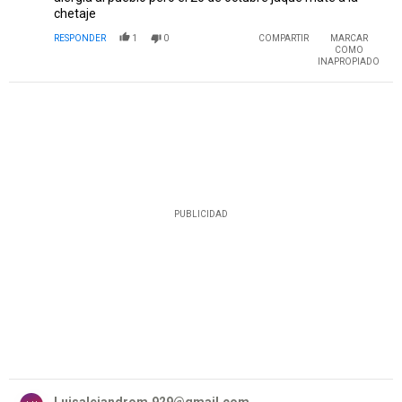
chetaje
RESPONDER
1
0
COMPARTIR
MARCAR
COMO
INAPROPIADO
PUBLICIDAD
Comentario de Luisalejandrom.929@gmail.com .
Luisalejandrom.929@gmail.com