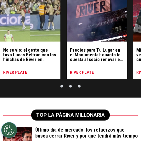
No se vio: el gesto que
Precios para Tu Lugar en
Mi
tuvo Lucas Beltrán con los
el Monumental: cuánto le
ve
hinchas de River en
cuesta al socio renovar el
cu
Portugal
abono
pr
co
RIVER PLATE
RIVER PLATE
RI
TOP LA PÁGINA MILLONARIA
Último día de mercado: los refuerzos que
busca cerrar River y por qué tendrá más tiempo