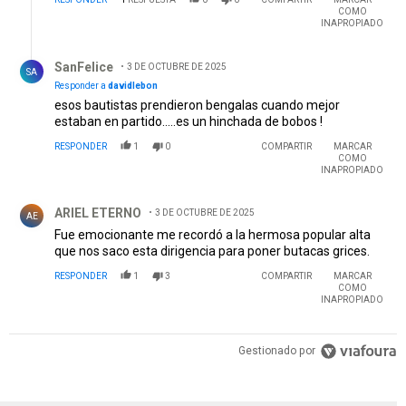
COMO
INAPROPIADO
Respuesta de SanFelice.
SanFelice
3 DE OCTUBRE DE 2025
SA
Responder a
davidlebon
esos bautistas prendieron bengalas cuando mejor
estaban en partido.....es un hinchada de bobos !
RESPONDER
1
0
COMPARTIR
MARCAR
COMO
INAPROPIADO
Comentario de ARIEL ETERNO.
ARIEL ETERNO
3 DE OCTUBRE DE 2025
AE
Fue emocionante me recordó a la hermosa popular alta
que nos saco esta dirigencia para poner butacas grices.
RESPONDER
1
3
COMPARTIR
MARCAR
COMO
INAPROPIADO
Gestionado por