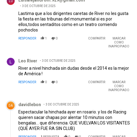
LU
3 DE OCTUBRE DE 2025
Lastima que a los dirigentes caretas de River no les gusta
la fiesta en las tribunas del monumental si es por
ellos,todos sentaditos como en un teatro comiendo
pochoclos
RESPONDER
1
0
COMPARTIR
MARCAR
COMO
INAPROPIADO
Comentario de Leo River.
Leo River
3 DE OCTUBRE DE 2025
River a nivel hinchada sin dudas desde el 2014 es la mejor
de América !
RESPONDER
0
0
COMPARTIR
MARCAR
COMO
INAPROPIADO
Comentario de davidlebon.
davidlebon
3 DE OCTUBRE DE 2025
DA
Espectacular la hinchada ayer en rosario. y los de Racing
quieren sacar chapas por alentar 10 minutos con
bengalas... que diferencia. QUE VUELVAN LOS VISITANTES
(QUE AYER FUE RA SIN CLUB)
RESPONDER
1
RESPUESTA
0
0
COMPARTIR
MARCAR