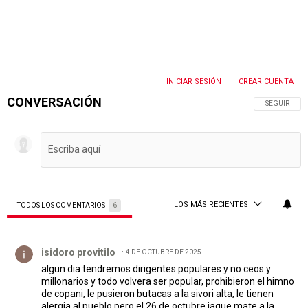
INICIAR SESIÓN
CREAR CUENTA
|
CONVERSACIÓN
SIGA ESTA 
SEGUIR
LOS MÁS RECIENTES
TODOS LOS COMENTARIOS
6
Todos los comentarios
Comentario de isidoro provitilo.
isidoro provitilo
4 DE OCTUBRE DE 2025
algun dia tendremos dirigentes populares y no ceos y
millonarios y todo volvera ser popular, prohibieron el himno
de copani, le pusieron butacas a la sivori alta, le tienen
alergia al pueblo pero el 26 de octubre jaque mate a la