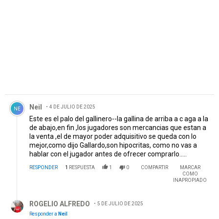
PUBLICIDAD
Comentario de Neil.
Neil
4 DE JULIO DE 2025
NE
Este es el palo del gallinero--la gallina de arriba a c aga a la
de abajo,en fin ,los jugadores son mercancias que estan a
la venta ,el de mayor poder adquisitivo se queda con lo
mejor,como dijo Gallardo,son hipocritas, como no vas a
hablar con el jugador antes de ofrecer comprarlo.....
RESPONDER
1
RESPUESTA
1
0
COMPARTIR
MARCAR
COMO
INAPROPIADO
Respuesta de ROGELIO ALFREDO.
ROGELIO ALFREDO
5 DE JULIO DE 2025
Responder a
Neil