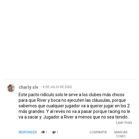
PUBLICIDAD
Comentario de charly slv.
charly slv
4 DE JULIO DE 2025
Este pacto ridículo solo le sirve a los clubes más chicos
para que River y boca no ejecuten las cláusulas, porque
sabemos que cualquier jugador va a querer jugar en los 2
más grandes. Y al revés no va a pasar porque racing no le
va a sacar y. Jugador a River a menos que no sea tenido
en cuenta. Ya que ninguno va a querer pasar de River a
Leer mas
Racing esa es la realidad. Milito te podés ir bien a la
RESPONDER
1
1
COMPARTIR
MARCAR
recalcada
COMO