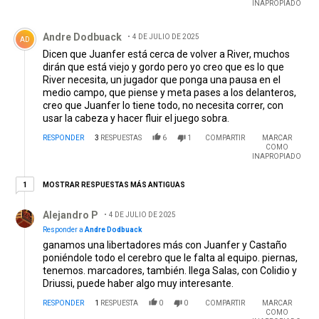
INAPROPIADO
Comentario de Andre Dodbuack.
Andre Dodbuack
4 DE JULIO DE 2025
AD
Dicen que Juanfer está cerca de volver a River, muchos
dirán que está viejo y gordo pero yo creo que es lo que
River necesita, un jugador que ponga una pausa en el
medio campo, que piense y meta pases a los delanteros,
creo que Juanfer lo tiene todo, no necesita correr, con
usar la cabeza y hacer fluir el juego sobra.
RESPONDER
3
RESPUESTAS
6
1
COMPARTIR
MARCAR
COMO
INAPROPIADO
1 respuesta más antiguas
MOSTRAR RESPUESTAS MÁS ANTIGUAS
1
Respuesta de Alejandro P.
Alejandro P
4 DE JULIO DE 2025
Responder a
Andre Dodbuack
ganamos una libertadores más con Juanfer y Castaño
poniéndole todo el cerebro que le falta al equipo. piernas,
tenemos. marcadores, también. llega Salas, con Colidio y
Driussi, puede haber algo muy interesante.
RESPONDER
1
RESPUESTA
0
0
COMPARTIR
MARCAR
COMO