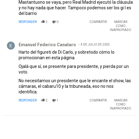
Mastantuono se vaya, pero Real Madrid ejecutó la cláusula
y no hay nada que hacer. Tampoco podemos ser los gi l es
del barrio
RESPONDER
2
0
COMPARTIR
MARCAR
COMO
INAPROPIADO
Comentario de Emanuel Federico Canataro.
Emanuel Federico Canataro
4 DE JULIO DE 2025
Harto del figureti de Di Carlo, y sobretodo cómo lo
promocionan en esta página.
Ojalá que sí, se presente para presidente, y pierda por un
voto.
No necesitamos un presidente que le encante el show, las
cámaras, el cabaru10 y la tribuneada, eso no nos
identifica.
RESPONDER
2
1
COMPARTIR
MARCAR
COMO
INAPROPIADO