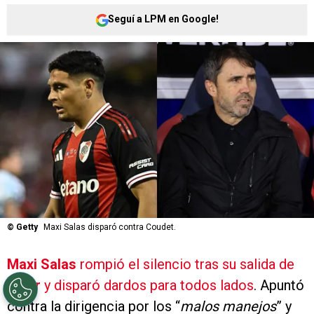
Seguí a LPM en Google!
©
Getty
Maxi Salas disparó contra Coudet.
Maxi Salas
rompió el silencio tras su salida de
River
y disparó dardos para todos lados
. Apuntó
contra la dirigencia por los “
malos manejos
” y