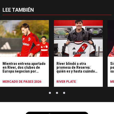
LEE TAMBIÉN
Mientras entrena apartado
River blindó a otra
Si
en River, dos clubes de
promesa de Reserva:
po
Europa negocian por
quién es y hasta cuándo
sa
Matías Viña
firmó
MERCADO DE PASES 2026
RIVER PLATE
ME