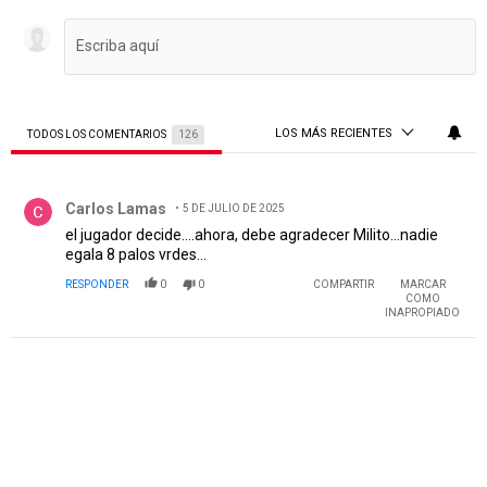
LOS MÁS RECIENTES
TODOS LOS COMENTARIOS
126
Todos los comentarios
Comentario de Carlos Lamas.
Carlos Lamas
5 DE JULIO DE 2025
el jugador decide....ahora, debe agradecer Milito...nadie
egala 8 palos vrdes...
RESPONDER
0
0
COMPARTIR
MARCAR
COMO
INAPROPIADO