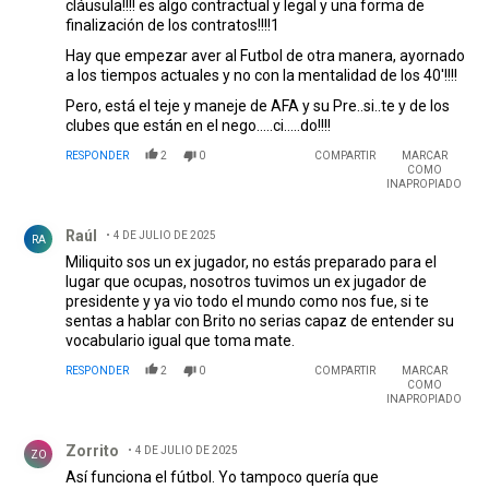
cláusula!!!! es algo contractual y legal y una forma de
finalización de los contratos!!!!1
Hay que empezar aver al Futbol de otra manera, ayornado
a los tiempos actuales y no con la mentalidad de los 40'!!!!
Pero, está el teje y maneje de AFA y su Pre..si..te y de los
clubes que están en el nego.....ci.....do!!!!
RESPONDER
2
0
COMPARTIR
MARCAR
COMO
INAPROPIADO
Comentario de Raúl .
Raúl
4 DE JULIO DE 2025
RA
Miliquito sos un ex jugador, no estás preparado para el
lugar que ocupas, nosotros tuvimos un ex jugador de
presidente y ya vio todo el mundo como nos fue, si te
sentas a hablar con Brito no serias capaz de entender su
vocabulario igual que toma mate.
RESPONDER
2
0
COMPARTIR
MARCAR
COMO
INAPROPIADO
Comentario de Zorrito.
Zorrito
4 DE JULIO DE 2025
ZO
Así funciona el fútbol. Yo tampoco quería que