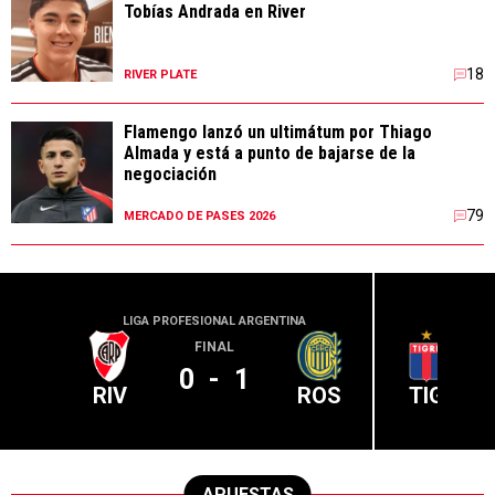
Tobías Andrada en River
18
RIVER PLATE
Flamengo lanzó un ultimátum por Thiago
Almada y está a punto de bajarse de la
negociación
79
MERCADO DE PASES 2026
LIGA PROFESIONAL ARGENTINA
LIGA PR
FINAL
0
-
1
RIV
ROS
TIG
APUESTAS