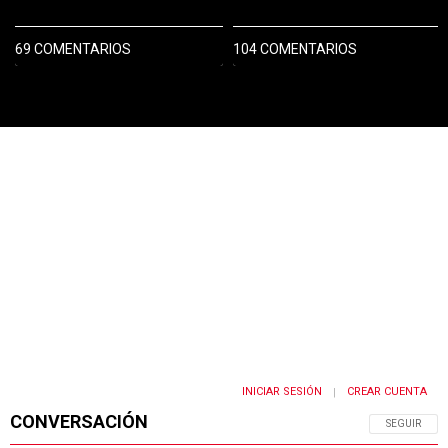
69 COMENTARIOS
104 COMENTARIOS
PUBLICIDAD
INICIAR SESIÓN
CREAR CUENTA
|
CONVERSACIÓN
SIGA ESTA 
SEGUIR