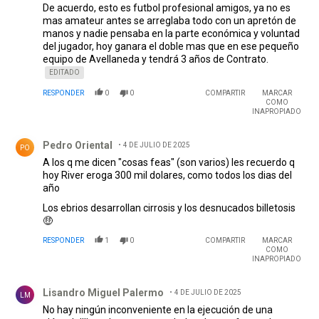
De acuerdo, esto es futbol profesional amigos, ya no es
mas amateur antes se arreglaba todo con un apretón de
manos y nadie pensaba en la parte económica y voluntad
del jugador, hoy ganara el doble mas que en ese pequeño
equipo de Avellaneda y tendrá 3 años de Contrato.
EDITADO
RESPONDER
0
0
COMPARTIR
MARCAR
COMO
INAPROPIADO
Comentario de Pedro Oriental.
Pedro Oriental
4 DE JULIO DE 2025
PO
A los q me dicen "cosas feas" (son varios) les recuerdo q
hoy River eroga 300 mil dolares, como todos los dias del
año
Los ebrios desarrollan cirrosis y los desnucados billetosis
🤑
RESPONDER
1
0
COMPARTIR
MARCAR
COMO
INAPROPIADO
Comentario de Lisandro Miguel Palermo.
Lisandro Miguel Palermo
4 DE JULIO DE 2025
LM
No hay ningún inconveniente en la ejecución de una