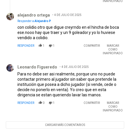
INAPROPIADO
Respuesta de alejandro ortega.
alejandro ortega
4 DE JULIO DE 2025
Responder a
Alejandro P
con colidio.otro que digue creyrndo en el hincha de boca
ese.nooo hay que traer y un 9 goleador.y yo lo huviese
vendido a colidio.
RESPONDER
1
1
COMPARTIR
MARCAR
COMO
INAPROPIADO
Comentario de Leonardo Figueredo.
Leonardo Figueredo
4 DE JULIO DE 2025
Para no debe ser asi realmente, porque uno no puede
contactar primero al jugador sin saber que pretende la
institución que posea a dicho jugador (si vende, cede o
decide no ponerlo en venta). Yo creo que en esta
dirigencia se estan queriendo lavar las manos.
RESPONDER
0
1
COMPARTIR
MARCAR
COMO
INAPROPIADO
CARGAR MÁS COMENTARIOS