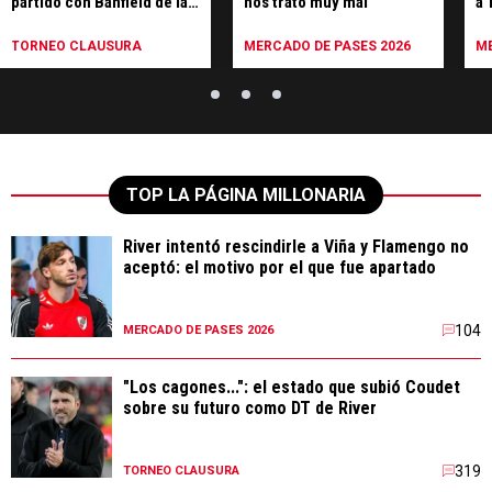
partido con Banfield de la
nos trató muy mal"
a 
séptima fecha
de
TORNEO CLAUSURA
MERCADO DE PASES 2026
ME
TOP LA PÁGINA MILLONARIA
River intentó rescindirle a Viña y Flamengo no
aceptó: el motivo por el que fue apartado
104
MERCADO DE PASES 2026
"Los cagones...": el estado que subió Coudet
sobre su futuro como DT de River
319
TORNEO CLAUSURA