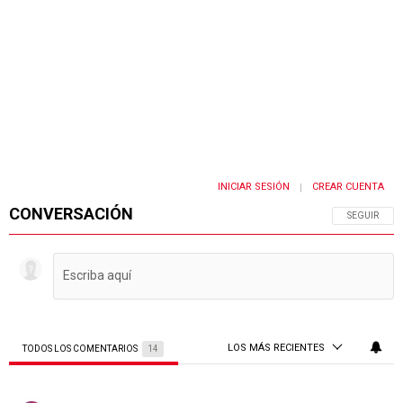
INICIAR SESIÓN
CREAR CUENTA
|
CONVERSACIÓN
SIGA ESTA 
SEGUIR
LOS MÁS RECIENTES
TODOS LOS COMENTARIOS
14
Todos los comentarios
Comentario de Jorge.