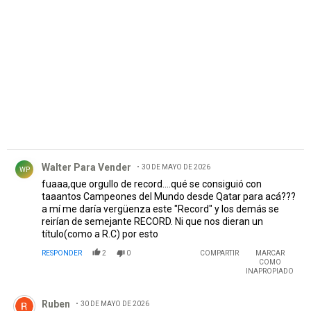
PUBLICIDAD
Comentario de Walter Para Vender.
Walter Para Vender
30 DE MAYO DE 2026
WP
fuaaa,que orgullo de record....qué se consiguió con
taaantos Campeones del Mundo desde Qatar para acá???
a mí me daría vergüenza este "Record" y los demás se
reirían de semejante RECORD. Ni que nos dieran un
título(como a R.C) por esto
RESPONDER
2
0
COMPARTIR
MARCAR
COMO
INAPROPIADO
Comentario de Ruben.
Ruben
30 DE MAYO DE 2026