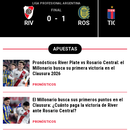
LIGA PROFESIONAL ARGENTINA
LIGA PR
FINAL
0
-
1
RIV
ROS
TIG
APUESTAS
Pronósticos River Plate vs Rosario Central: el
Millonario busca su primera victoria en el
Clausura 2026
PRONÓSTICOS
El Millonario busca sus primeros puntos en el
Clausura: ¿Cuánto paga la victoria de River
ante Rosario Central?
PRONÓSTICOS