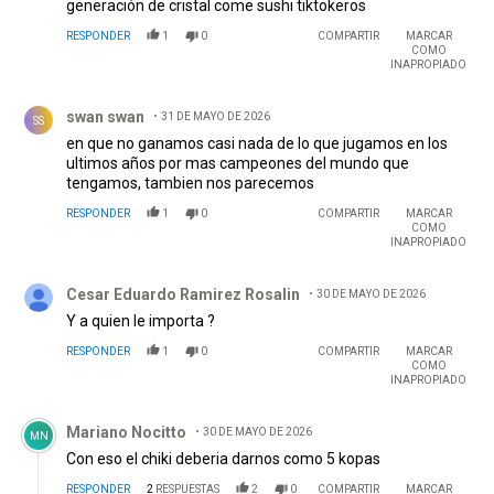
generación de cristal come sushi tiktokeros
RESPONDER
1
0
COMPARTIR
MARCAR
COMO
INAPROPIADO
Comentario de swan swan.
swan swan
31 DE MAYO DE 2026
SS
en que no ganamos casi nada de lo que jugamos en los
ultimos años por mas campeones del mundo que
tengamos, tambien nos parecemos
RESPONDER
1
0
COMPARTIR
MARCAR
COMO
INAPROPIADO
Comentario de Cesar Eduardo Ramirez Rosalin.
Cesar Eduardo Ramirez Rosalin
30 DE MAYO DE 2026
Y a quien le importa ?
RESPONDER
1
0
COMPARTIR
MARCAR
COMO
INAPROPIADO
Comentario de Mariano Nocitto.
Mariano Nocitto
30 DE MAYO DE 2026
MN
Con eso el chiki deberia darnos como 5 kopas
RESPONDER
2
RESPUESTAS
2
0
COMPARTIR
MARCAR