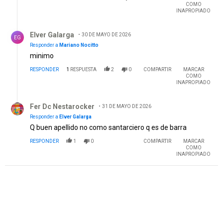
COMO
INAPROPIADO
Respuesta de Elver Galarga.
Elver Galarga
30 DE MAYO DE 2026
EG
Responder a
Mariano Nocitto
minimo
RESPONDER
1
RESPUESTA
2
0
COMPARTIR
MARCAR
COMO
INAPROPIADO
Respuesta de Fer Dc Nestarocker.
Fer Dc Nestarocker
31 DE MAYO DE 2026
Responder a
Elver Galarga
Q buen apellido no como santarciero q es de barra
RESPONDER
1
0
COMPARTIR
MARCAR
COMO
INAPROPIADO