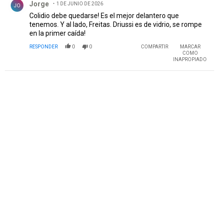
Jorge
1 DE JUNIO DE 2026
JO
Colidio debe quedarse! Es el mejor delantero que
tenemos. Y al lado, Freitas. Driussi es de vidrio, se rompe
en la primer caída!
RESPONDER
0
0
COMPARTIR
MARCAR
COMO
INAPROPIADO
PUBLICIDAD