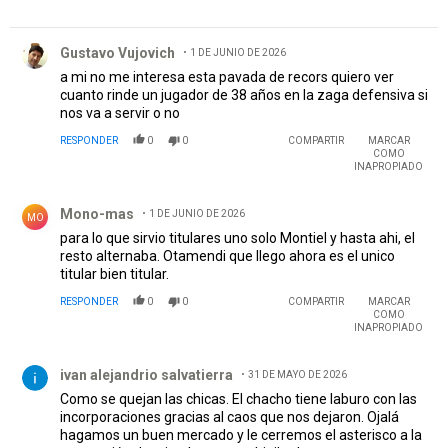
Comentario de Gustavo Vujovich.
Gustavo Vujovich
1 DE JUNIO DE 2026
a mi no me interesa esta pavada de recors quiero ver
cuanto rinde un jugador de 38 años en la zaga defensiva si
nos va a servir o no
RESPONDER
0
0
COMPARTIR
MARCAR
COMO
INAPROPIADO
Comentario de Mono-mas.
Mono-mas
1 DE JUNIO DE 2026
MO
para lo que sirvio titulares uno solo Montiel y hasta ahi, el
resto alternaba. Otamendi que llego ahora es el unico
titular bien titular.
RESPONDER
0
0
COMPARTIR
MARCAR
COMO
INAPROPIADO
Comentario de ivan alejandrio salvatierra.
ivan alejandrio salvatierra
31 DE MAYO DE 2026
Como se quejan las chicas. El chacho tiene laburo con las
incorporaciones gracias al caos que nos dejaron. Ojalá
hagamos un buen mercado y le cerremos el asterisco a la