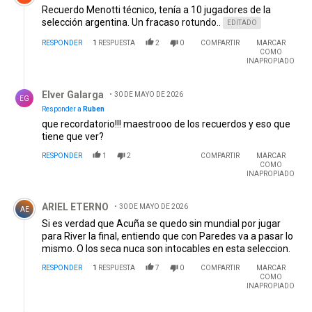
Recuerdo Menotti técnico, tenía a 10 jugadores de la
selección argentina. Un fracaso rotundo..
EDITADO
RESPONDER
1
RESPUESTA
2
0
COMPARTIR
MARCAR
COMO
INAPROPIADO
Respuesta de Elver Galarga.
Elver Galarga
30 DE MAYO DE 2026
EG
Responder a
Ruben
que recordatorio!!! maestrooo de los recuerdos y eso que
tiene que ver?
RESPONDER
1
2
COMPARTIR
MARCAR
COMO
INAPROPIADO
Comentario de ARIEL ETERNO.
ARIEL ETERNO
30 DE MAYO DE 2026
AE
Si es verdad que Acuña se quedo sin mundial por jugar
para River la final, entiendo que con Paredes va a pasar lo
mismo. O los seca nuca son intocables en esta seleccion.
RESPONDER
1
RESPUESTA
7
0
COMPARTIR
MARCAR
COMO
INAPROPIADO
Respuesta de Elver Galarga.