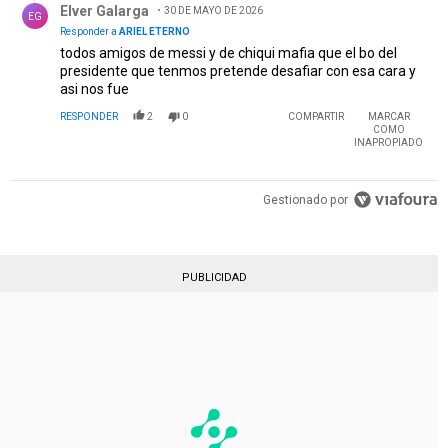
Elver Galarga
30 DE MAYO DE 2026
EG
Responder a
ARIEL ETERNO
todos amigos de messi y de chiqui mafia que el bo del
presidente que tenmos pretende desafiar con esa cara y
asi nos fue
RESPONDER
2
0
COMPARTIR
MARCAR
COMO
INAPROPIADO
Gestionado por
PUBLICIDAD