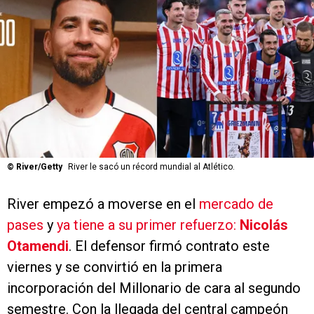
©
River/Getty
River le sacó un récord mundial al Atlético.
River empezó a moverse en el
mercado de
pases
y
ya tiene a su primer refuerzo:
Nicolás
Otamendi
. El defensor firmó contrato este
viernes y se convirtió en la primera
incorporación del Millonario de cara al segundo
semestre. Con la llegada del central campeón