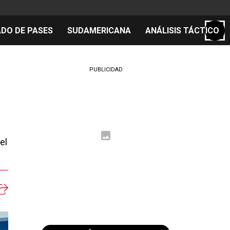
DO DE PASES
SUDAMERICANA
ANÁLISIS TÁCTICO
S
PUBLICIDAD
cos
el día
el
 Mundial 2026