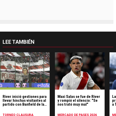
LEE TAMBIÉN
River inició gestiones para
Maxi Salas se fue de River
La
llevar hinchas visitantes al
y rompió el silencio: "Se
pr
partido con Banfield de la
nos trató muy mal"
a 
séptima fecha
de
TORNEO CLAUSURA
MERCADO DE PASES 2026
ME