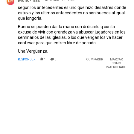
Mono-mas
18 DE JUNIO DE 2026
MO
segun los antecedentes es uno que hizo desastres donde
estuvo y los ultimos antecedentes no son buenos al igual
que longoria.
Bueno se pueden dar la mano con di dicarlo q con la
excusa de vivir con grandeza va abuscar jugadores en los
seminarios de las iglesias, o los que vengan los va hacer
confesar para que entren libre de pecado.
Una Vergüenza.
RESPONDER
1
0
COMPARTIR
MARCAR
COMO
INAPROPIADO
PUBLICIDAD