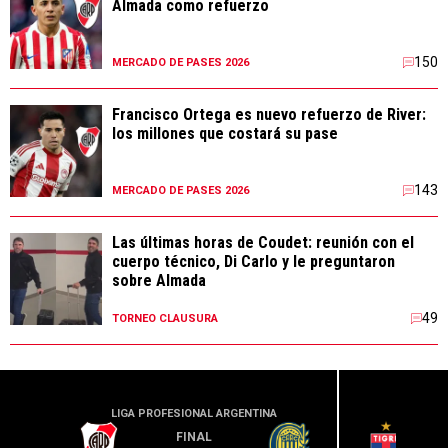
Almada como refuerzo
150
MERCADO DE PASES 2026
Francisco Ortega es nuevo refuerzo de River:
los millones que costará su pase
143
MERCADO DE PASES 2026
Las últimas horas de Coudet: reunión con el
cuerpo técnico, Di Carlo y le preguntaron
sobre Almada
49
TORNEO CLAUSURA
LIGA PROFESIONAL ARGENTINA
LIGA PR
FINAL