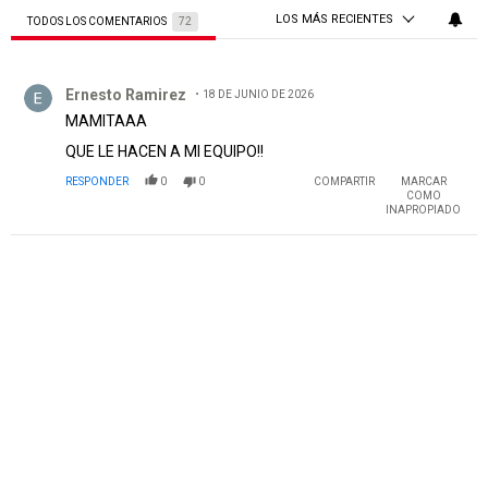
LOS MÁS RECIENTES
TODOS LOS COMENTARIOS
72
Todos los comentarios
Comentario de Ernesto Ramirez.
Ernesto Ramirez
18 DE JUNIO DE 2026
MAMITAAA
QUE LE HACEN A MI EQUIPO!!
RESPONDER
0
0
COMPARTIR
MARCAR
COMO
INAPROPIADO
PUBLICIDAD