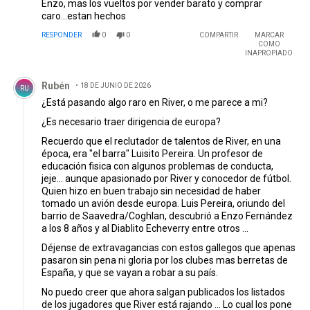
Enzo, mas los vueltos por vender barato y comprar
caro...estan hechos
RESPONDER
0
0
COMPARTIR
MARCAR
COMO
INAPROPIADO
Comentario de Rubén.
Rubén
18 DE JUNIO DE 2026
RU
¿Está pasando algo raro en River, o me parece a mi?
¿Es necesario traer dirigencia de europa?
Recuerdo que el reclutador de talentos de River, en una
época, era "el barra" Luisito Pereira. Un profesor de
educación fisica con algunos problemas de conducta,
jeje... aunque apasionado por River y conocedor de fútbol.
Quien hizo en buen trabajo sin necesidad de haber
tomado un avión desde europa. Luis Pereira, oriundo del
barrio de Saavedra/Coghlan, descubrió a Enzo Fernández
a los 8 años y al Diablito Echeverry entre otros ...
Déjense de extravagancias con estos gallegos que apenas
pasaron sin pena ni gloria por los clubes mas berretas de
España, y que se vayan a robar a su país.
No puedo creer que ahora salgan publicados los listados
de los jugadores que River está rajando ... Lo cual los pone