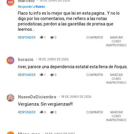
Marcelo
18 DE JUNIO DE 2026
MA
Responder a
Rubén
Flaco tu info es lo mejor que lei en esta pagina...Y no lo
digo por los comentarios, me refiero a las notas
periodisticas; perdon a las gacetillas de prensa que
leemos...
RESPONDER
1
0
COMPARTIR
MARCAR
COMO
INAPROPIADO
Comentario de horacio.
horacio
18 DE JUNIO DE 2026
HO
river, parece una dependencia estatal esta llena de ñoquis.
RESPONDER
1
0
COMPARTIR
MARCAR
COMO
INAPROPIADO
Comentario de NueveDeDiciembre.
NueveDeDiciembre
18 DE JUNIO DE 2026
Vergüenza. Sin vergüenzas!!!
RESPONDER
0
0
COMPARTIR
MARCAR
COMO
INAPROPIADO
Comentario de Mono-mas.