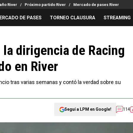
año River
Próximo partido River
Mercado de pases River
ERCADO DE PASES
TORNEO CLAUSURA
STREAMING
MILLONARIOS
LPM PARA EL HINCHA
APUESTA
Mercado de Pases
Streaming
Noticias
 la dirigencia de Racing
Análisis tácticos
Entradas
Guías
do en River
Juanfer Quintero
Hinchas
Códigos
Chacho Coudet
Los goles de River
Pronósti
Ex River
Entrevistas
Apuesta d
lencio tras varias semanas y contó la verdad sobre su
Seguí a LPM en Google!
114