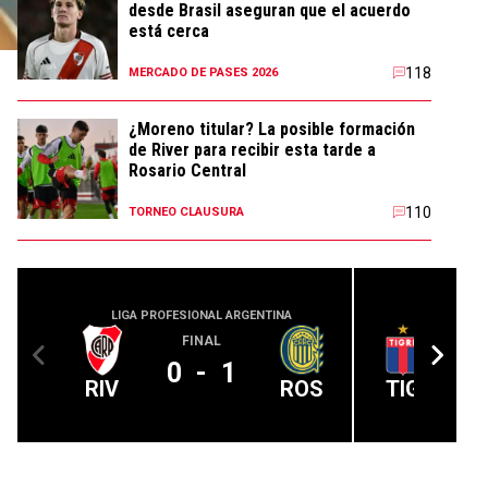
desde Brasil aseguran que el acuerdo
está cerca
118
MERCADO DE PASES 2026
¿Moreno titular? La posible formación
de River para recibir esta tarde a
Rosario Central
110
TORNEO CLAUSURA
LIGA PROFESIONAL ARGENTINA
LIGA PROFE
FINAL
0
-
1
RIV
ROS
TIG