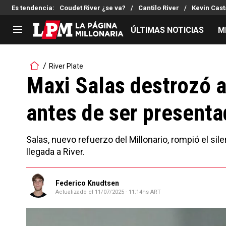
Es tendencia
:
Coudet River ¿se va?
Cantilo River
Kevin Cast
ÚLTIMAS NOTICIAS
M
LIGA PROFESIONAL
TORNEOS
River Plate
Noticias
Copa Sudamericana
Maxi Salas destrozó a
Tabla de posiciones
Copa Argentina
antes de ser presenta
Fixture
Selección Argentina
Reserva
Salas, nuevo refuerzo del Millonario, rompió el si
llegada a River.
Federico Knudtsen
Actualizado el
11/07/2025 - 11:14hs ART