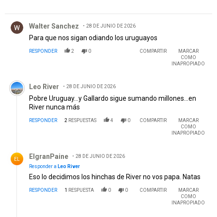
Comentario de Walter Sanchez.
Walter Sanchez
28 DE JUNIO DE 2026
Para que nos sigan odiando los uruguayos
RESPONDER
2
0
COMPARTIR
MARCAR
COMO
INAPROPIADO
Comentario de Leo River.
Leo River
28 DE JUNIO DE 2026
Pobre Uruguay...y Gallardo sigue sumando millones...en
River nunca más
RESPONDER
2
RESPUESTAS
4
0
COMPARTIR
MARCAR
COMO
INAPROPIADO
Respuesta de ElgranPaine.
ElgranPaine
28 DE JUNIO DE 2026
EL
Responder a
Leo River
Eso lo decidimos los hinchas de River no vos papa. Natas
RESPONDER
1
RESPUESTA
0
0
COMPARTIR
MARCAR
COMO
INAPROPIADO