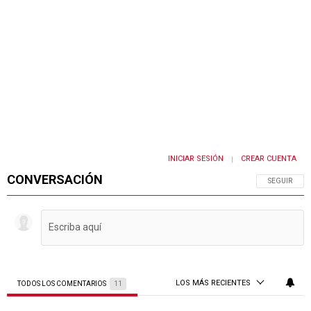
INICIAR SESIÓN
CREAR CUENTA
|
CONVERSACIÓN
SIGA ESTA 
SEGUIR
LOS MÁS RECIENTES
TODOS LOS COMENTARIOS
11
Todos los comentarios