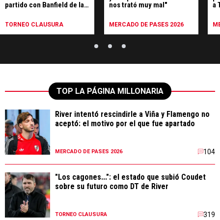
partido con Banfield de la
nos trató muy mal"
a 
séptima fecha
de
TORNEO CLAUSURA
MERCADO DE PASES 2026
ME
TOP LA PÁGINA MILLONARIA
River intentó rescindirle a Viña y Flamengo no
aceptó: el motivo por el que fue apartado
104
MERCADO DE PASES 2026
"Los cagones...": el estado que subió Coudet
sobre su futuro como DT de River
319
TORNEO CLAUSURA