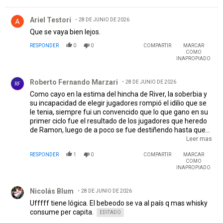
Comentario de Ariel Testori.
Ariel Testori
28 DE JUNIO DE 2026
Que se vaya bien lejos.
RESPONDER
0
0
COMPARTIR
MARCAR
COMO
INAPROPIADO
Comentario de Roberto Fernando Marzari.
Roberto Fernando Marzari
28 DE JUNIO DE 2026
RF
Como cayo en la estima del hincha de River, la soberbia y
su incapacidad de elegir jugadores rompió el idilio que se
le tenia, siempre fui un convencido que lo que gano en su
primer ciclo fue el resultado de los jugadores que heredo
de Ramon, luego de a poco se fue destiñendo hasta que
su ultima competencia tuvo un fracaso espantoso (estoy
Leer mas
hablando de su primer ciclo, ni hablemos de su segundo
RESPONDER
1
0
COMPARTIR
MARCAR
ciclo), a veces me pregunto que la estatua que se le
COMO
adjudico no era mas para otros ídolos, creo que fue
INAPROPIADO
apresurado, pero bueno, creo que es tema mas que
Comentario de Nicolás Blum.
terminado, ahora que se lo banque Uruguay (si es que va).
Nicolás Blum
28 DE JUNIO DE 2026
Ufffff tiene lógica. El bebeodo se va al país q mas whisky
consume per capita.
EDITADO