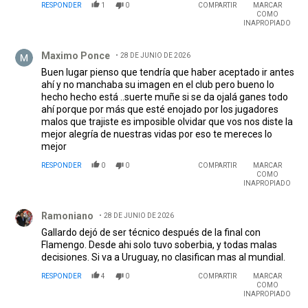
RESPONDER
1
0
COMPARTIR
MARCAR
COMO
INAPROPIADO
Comentario de Maximo Ponce.
Maximo Ponce
28 DE JUNIO DE 2026
Buen lugar pienso que tendría que haber aceptado ir antes
ahí y no manchaba su imagen en el club pero bueno lo
hecho hecho está ..suerte muñe si se da ojalá ganes todo
ahí porque por más que esté enojado por los jugadores
malos que trajiste es imposible olvidar que vos nos diste la
mejor alegría de nuestras vidas por eso te mereces lo
mejor
RESPONDER
0
0
COMPARTIR
MARCAR
COMO
INAPROPIADO
Comentario de Ramoniano.
Ramoniano
28 DE JUNIO DE 2026
Gallardo dejó de ser técnico después de la final con
Flamengo. Desde ahi solo tuvo soberbia, y todas malas
decisiones. Si va a Uruguay, no clasifican mas al mundial.
RESPONDER
4
0
COMPARTIR
MARCAR
COMO
INAPROPIADO