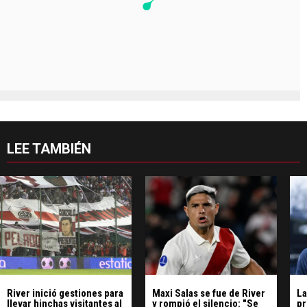
LEE TAMBIÉN
River inició gestiones para
Maxi Salas se fue de River
La
llevar hinchas visitantes al
y rompió el silencio: "Se
pr