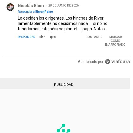
Respuesta de Nicolás Blum.
Nicolás Blum
28 DE JUNIO DE 2026
Responder a
ElgranPaine
Lo deciden los dirigentes. Los hinchas de River
lamentablemente no decidimos nada….. si no no
tendríamos este pésimo plantel….. papá. Natas.
RESPONDER
3
0
COMPARTIR
MARCAR
COMO
INAPROPIADO
Gestionado por
PUBLICIDAD