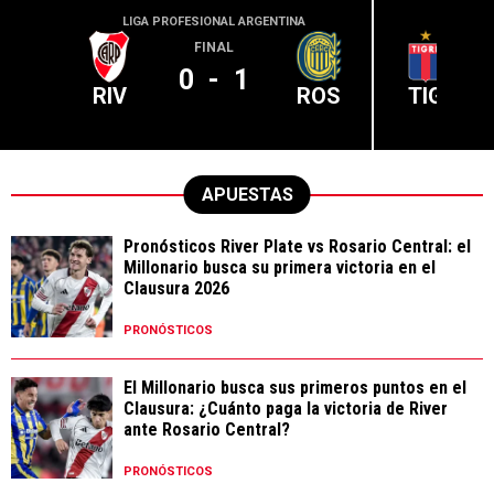
LIGA PROFESIONAL ARGENTINA
LIGA PR
FINAL
0
-
1
RIV
ROS
TIG
APUESTAS
Pronósticos River Plate vs Rosario Central: el
Millonario busca su primera victoria en el
Clausura 2026
PRONÓSTICOS
El Millonario busca sus primeros puntos en el
Clausura: ¿Cuánto paga la victoria de River
ante Rosario Central?
PRONÓSTICOS