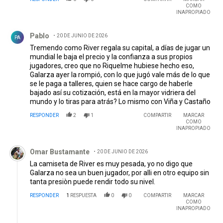
COMO
INAPROPIADO
Comentario de Pablo .
Pablo
20 DE JUNIO DE 2026
PA
Tremendo como River regala su capital, a días de jugar un
mundial le baja el precio y la confianza a sus propios
jugadores, creo que no Riquelme hubiese hecho eso,
Galarza ayer la rompió, con lo que jugó vale más de lo que
se le paga a talleres, quien se hace cargo de haberle
bajado así su cotización, está en la mayor vidriera del
mundo y lo tiras para atrás? Lo mismo con Viña y Castaño
RESPONDER
2
1
COMPARTIR
MARCAR
COMO
INAPROPIADO
Comentario de Omar Bustamante.
Omar Bustamante
20 DE JUNIO DE 2026
La camiseta de River es muy pesada, yo no digo que
Galarza no sea un buen jugador, por alli en otro equipo sin
tanta presiòn puede rendir todo su nivel.
RESPONDER
1
RESPUESTA
0
0
COMPARTIR
MARCAR
COMO
INAPROPIADO