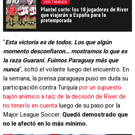
VER TAMBIÉN
Plantel corto: los 18 jugadores de River
que viajarán a España para la
pretemporada
“
Esta victoria es de todos. Los que algún
momento desconfiaron… mostramos lo que es
la raza Guaraní. Fuimos Paraguay más que
nunca
“, soltó el volante luego del encuentro. En
la semana, la prensa paraguaya puso en duda su
participación contra Turquía
por un supuesto
bajón anímico a raíz de la decisión de River de
no tenerlo en cuenta
luego de su paso por la
Major League Soccer.
Quedó demostrado que
no le afectó en lo más mínimo.