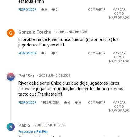
estatua ehhh
RESPONDER
0
0
COMPARTIR
MARCAR
COMO
INAPROPIADO
Comentario de Gonzalo Torche.
Gonzalo Torche
20 DE JUNIO DE 2026
El problema de River nunca fueron (ni son ahora) los
jugadores. Fue y es el dt.
RESPONDER
4
1
COMPARTIR
MARCAR
COMO
INAPROPIADO
Comentario de Pat19ar.
Pat19ar
20 DE JUNIO DE 2026
PA
River debe ser el único club que deja jugadores libres
antes de jugar un mundial, los dirigentes tienen menos
tacto que Frankestein!!
RESPONDER
1
RESPUESTA
6
0
COMPARTIR
MARCAR
COMO
INAPROPIADO
Respuesta de Pablo .
Pablo
20 DE JUNIO DE 2026
PA
Responder a
Pat19ar