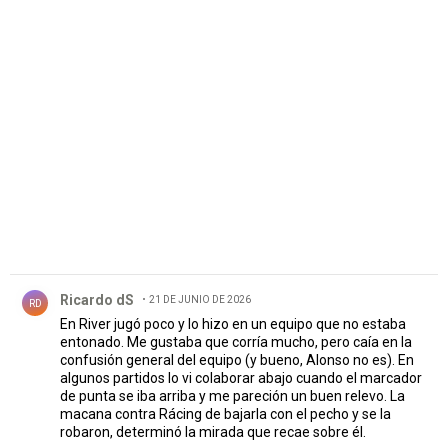
PUBLICIDAD
Comentario de Ricardo dS.
Ricardo dS
21 DE JUNIO DE 2026
RD
En River jugó poco y lo hizo en un equipo que no estaba
entonado. Me gustaba que corría mucho, pero caía en la
confusión general del equipo (y bueno, Alonso no es). En
algunos partidos lo vi colaborar abajo cuando el marcador
de punta se iba arriba y me pareción un buen relevo. La
macana contra Rácing de bajarla con el pecho y se la
robaron, determinó la mirada que recae sobre él.