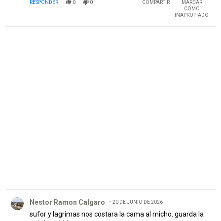
RESPONDER
0
0
COMPARTIR
MARCAR
COMO
INAPROPIADO
PUBLICIDAD
Comentario de Nestor Ramon Calgaro.
Nestor Ramon Calgaro
20 DE JUNIO DE 2026
sufor y lagrimas nos costara la cama al micho. guarda la