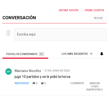
INICIAR SESIÓN
CREAR CUENTA
|
CONVERSACIÓN
SIGA ESTA 
SEGUIR
LOS MÁS RECIENTES
TODOS LOS COMENTARIOS
35
Todos los comentarios
Comentario de Mariano Nocitto.
Mariano Nocitto
21 DE JUNIO DE 2026
MN
jugó 10 partidos y se le pidió la horca
RESPONDER
0
0
COMPARTIR
MARCAR
COMO
INAPROPIADO