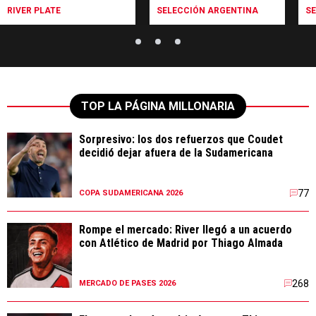
RIVER PLATE
SELECCIÓN ARGENTINA
S
TOP LA PÁGINA MILLONARIA
Sorpresivo: los dos refuerzos que Coudet
decidió dejar afuera de la Sudamericana
77
COPA SUDAMERICANA 2026
Rompe el mercado: River llegó a un acuerdo
con Atlético de Madrid por Thiago Almada
268
MERCADO DE PASES 2026