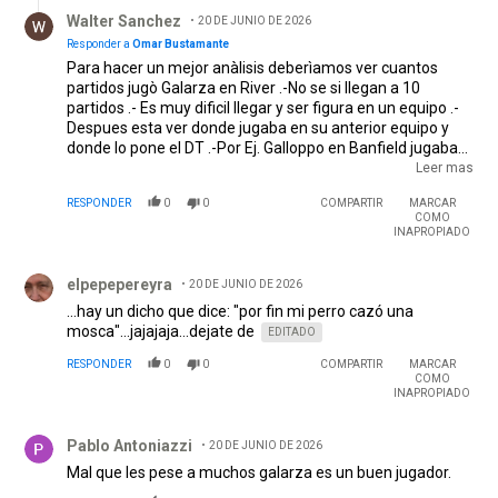
Respuesta de Walter Sanchez.
Walter Sanchez
20 DE JUNIO DE 2026
Responder a
Omar Bustamante
Para hacer un mejor anàlisis deberìamos ver cuantos
partidos jugò Galarza en River .-No se si llegan a 10
partidos .- Es muy dificil llegar y ser figura en un equipo .-
Despues esta ver donde jugaba en su anterior equipo y
donde lo pone el DT .-Por Ej. Galloppo en Banfield jugaba
por derecha y Gallardo lo ponìa por izquierda .- No puede
Leer mas
ser que a todos los jugadores que vienen a River les pese
RESPONDER
0
0
COMPARTIR
MARCAR
la camiseta .- Siempre pongo el ej. de Francescoli, Cubilla
COMO
lo ponìa de 8 y era un desastre, vino el Bambino lo puso de
INAPROPIADO
media punta y la rompiò .-
Comentario de elpepepereyra.
elpepepereyra
20 DE JUNIO DE 2026
...hay un dicho que dice: "por fin mi perro cazó una
mosca"...jajajaja...dejate de
EDITADO
RESPONDER
0
0
COMPARTIR
MARCAR
COMO
INAPROPIADO
Comentario de Pablo Antoniazzi.
Pablo Antoniazzi
20 DE JUNIO DE 2026
Mal que les pese a muchos galarza es un buen jugador.