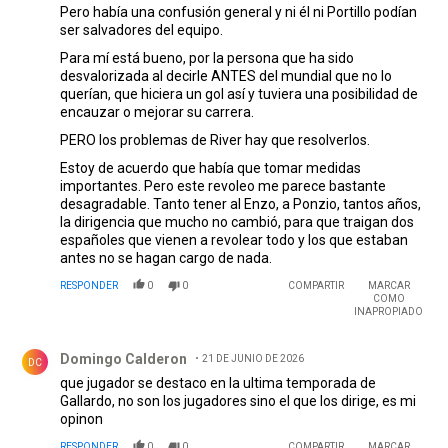
Pero había una confusión general y ni él ni Portillo podían
ser salvadores del equipo.
Para mí está bueno, por la persona que ha sido
desvalorizada al decirle ANTES del mundial que no lo
querían, que hiciera un gol así y tuviera una posibilidad de
encauzar o mejorar su carrera.
PERO los problemas de River hay que resolverlos.
Estoy de acuerdo que había que tomar medidas
importantes. Pero este revoleo me parece bastante
desagradable. Tanto tener al Enzo, a Ponzio, tantos años,
la dirigencia que mucho no cambió, para que traigan dos
españoles que vienen a revolear todo y los que estaban
antes no se hagan cargo de nada.
RESPONDER
0
0
COMPARTIR
MARCAR
COMO
INAPROPIADO
Comentario de Domingo Calderon.
Domingo Calderon
21 DE JUNIO DE 2026
DC
que jugador se destaco en la ultima temporada de
Gallardo, no son los jugadores sino el que los dirige, es mi
opinon
RESPONDER
0
0
COMPARTIR
MARCAR