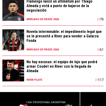
Flamengo lanzó un ultimátum por Thiago
Almada y está a punto de bajarse de la
negociación
79
MERCADO DE PASES 2026
Novela interminable: el impedimento legal que
se le presentó a River para vender a Galarza
Fonda
61
MERCADO DE PASES 2026
No hay excusas: el equipo de lujo que podrá
armar Coudet en River con la llegada de
Almada
117
RIVER PLATE
LIGA PROFESIONAL ARGENTINA
LIGA PR