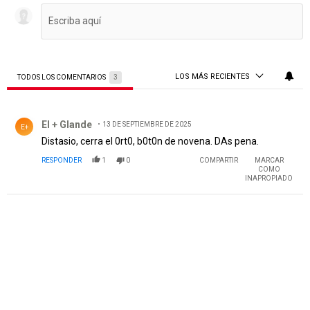
LOS MÁS RECIENTES
TODOS LOS COMENTARIOS
3
Todos los comentarios
Comentario de El + Glande .
El + Glande
13 DE SEPTIEMBRE DE 2025
E+
Distasio, cerra el 0rt0, b0t0n de novena. DAs pena.
RESPONDER
1
0
COMPARTIR
MARCAR
COMO
INAPROPIADO
PUBLICIDAD