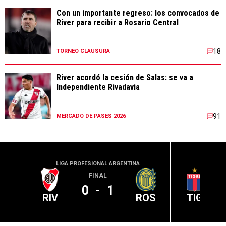
Con un importante regreso: los convocados de
River para recibir a Rosario Central
18
TORNEO CLAUSURA
River acordó la cesión de Salas: se va a
Independiente Rivadavia
91
MERCADO DE PASES 2026
LIGA PROFESIONAL ARGENTINA
LIGA PR
FINAL
0
-
1
RIV
ROS
TIG