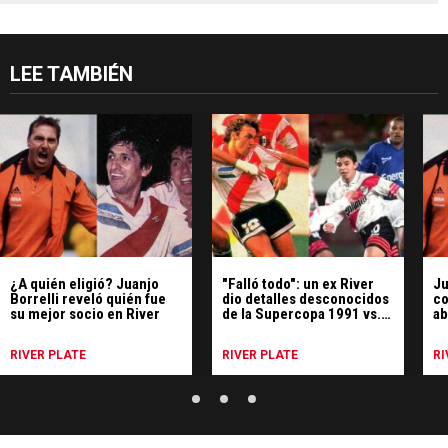
LEE TAMBIÉN
¿A quién eligió? Juanjo
"Falló todo": un ex River
Ju
Borrelli reveló quién fue
dio detalles desconocidos
co
su mejor socio en River
de la Supercopa 1991 vs.
ab
Cruzeiro
Se
RIVER PLATE
RIVER PLATE
RI