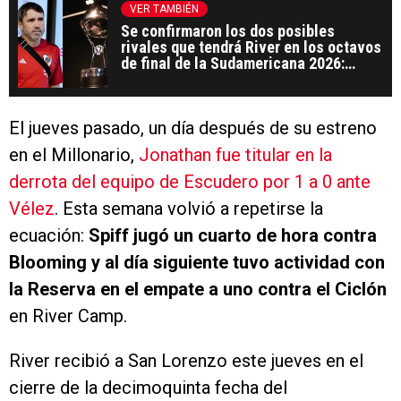
VER TAMBIÉN
Se confirmaron los dos posibles
rivales que tendrá River en los octavos
de final de la Sudamericana 2026:
Independiente Santa Fe o Caracas
El jueves pasado, un día después de su estreno
en el Millonario,
Jonathan fue titular en la
derrota del equipo de Escudero por 1 a 0 ante
Vélez
. Esta semana volvió a repetirse la
ecuación:
Spiff jugó un cuarto de hora contra
Blooming y al día siguiente tuvo actividad con
la Reserva en el empate a uno contra el Ciclón
en River Camp.
River recibió a San Lorenzo este jueves en el
cierre de la decimoquinta fecha del