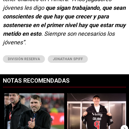
jóvenes les digo
que sigan trabajando,
que sean
conscientes de que hay que crecer y para
sostenerse en el primer nivel hay que estar muy
metido en esto
. Siempre son necesarios los
jóvenes”
.
DIVISIÓN RESERVA
JONATHAN SPIFF
NOTAS RECOMENDADAS
Este listado muestra los artículos con más comentarios en los últimos 7
Un artículo de tendencia con el título "Dos debuts y un regreso clave
Un artículo de tendencia con el tí