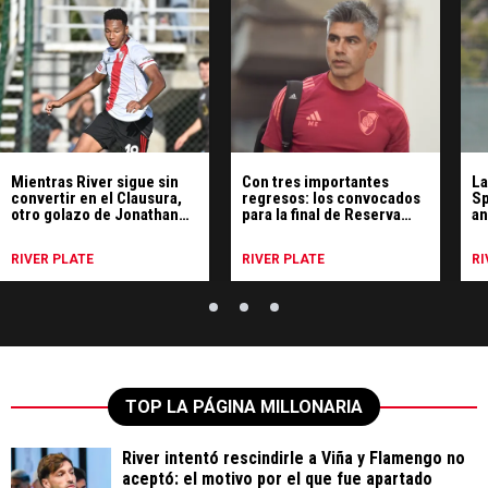
Mientras River sigue sin
Con tres importantes
La
convertir en el Clausura,
regresos: los convocados
Sp
otro golazo de Jonathan
para la final de Reserva
an
Spiff en el triunfo de la
ante Racing
Re
Reserva
p
RIVER PLATE
RIVER PLATE
RI
TOP LA PÁGINA MILLONARIA
River intentó rescindirle a Viña y Flamengo no
aceptó: el motivo por el que fue apartado