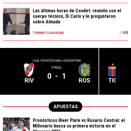
Las últimas horas de Coudet: reunión con el
cuerpo técnico, Di Carlo y le preguntaron
sobre Almada
49
TORNEO CLAUSURA
LIGA PROFESIONAL ARGENTINA
LIGA PR
FINAL
0
-
1
RIV
ROS
TIG
APUESTAS
Pronósticos River Plate vs Rosario Central: el
Millonario busca su primera victoria en el