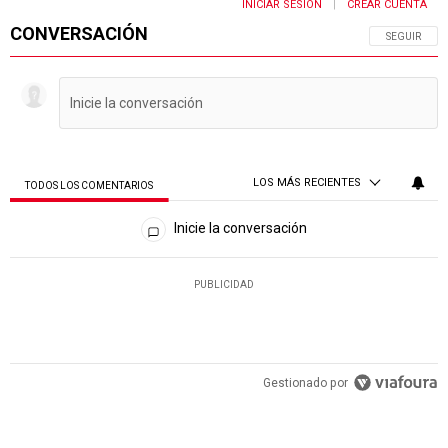
INICIAR SESIÓN
CREAR CUENTA
|
CONVERSACIÓN
SIGA ESTA 
SEGUIR
LOS MÁS RECIENTES
TODOS LOS COMENTARIOS
Todos los comentarios
Inicie la conversación
PUBLICIDAD
Gestionado por