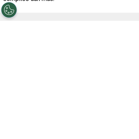
Las caídas ante Barracas Central y Gimnasia
hicieron que River perdiera algunos puestos en
la tabla anual. Así, el CARP no solo quedó lejos