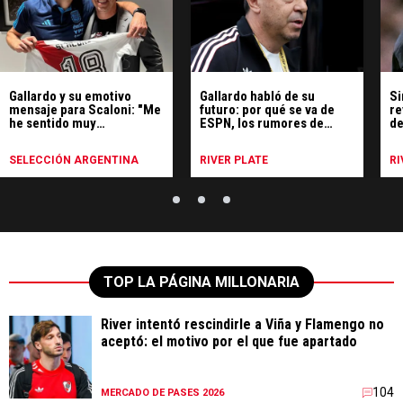
Gallardo y su emotivo
Gallardo habló de su
Si
mensaje para Scaloni: "Me
futuro: por qué se va de
re
he sentido muy
ESPN, los rumores de
de
identificado"
Uruguay y qué hará
SELECCIÓN ARGENTINA
RIVER PLATE
RI
TOP LA PÁGINA MILLONARIA
River intentó rescindirle a Viña y Flamengo no
aceptó: el motivo por el que fue apartado
104
MERCADO DE PASES 2026