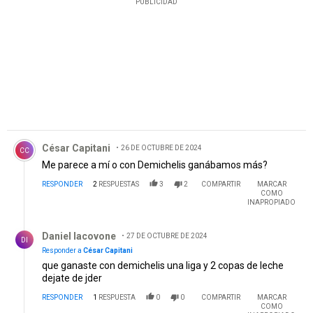
PUBLICIDAD
Comentario de César Capitani.
César Capitani
26 DE OCTUBRE DE 2024
CC
Me parece a mí o con Demichelis ganábamos más?
RESPONDER
2
RESPUESTAS
3
2
COMPARTIR
MARCAR
COMO
INAPROPIADO
Respuesta de Daniel Iacovone.
Daniel Iacovone
27 DE OCTUBRE DE 2024
DI
Responder a
César Capitani
que ganaste con demichelis una liga y 2 copas de leche
dejate de jder
RESPONDER
1
RESPUESTA
0
0
COMPARTIR
MARCAR
COMO