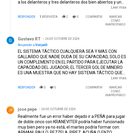
a los delanteros y tres delanteros dos bien abiertos y un
central , de esa manera nunca quedas mal parado y evitas
Leer mas
un desgaste excesivo de los jugadores y poner a cada
RESPONDER
1
RESPUESTA
2
0
COMPARTIR
MARCAR
jugador en su puesto natural , lo demás es verso y humo
COMO
de los técnicos
INAPROPIADO
Respuesta de Gustavo RT.
Gustavo RT
26 DE OCTUBRE DE 2024
Responder a
Vierja63
EL SISTEMA TÁCTICO CUALQUIERA SEA Y MAS CON
GALLARDO QUE NADIE DUDA DE SU CAPACIDAD, SOLO ES
UN COMPLEMENTO EN EL PARTIDO PARA EJECUTAR LA
CAPACIDAD DEL JUGADOR, EL TERCER GOL DE MINEIRO
ES UNA MUESTRA QUE NO HAY SISTEMA TÁCTICO QUE
SE SOSTENGA. ENTONCES LO QUE HAY SON FALENCIAS
Leer mas
MENTALES DE LOS JUGADORES COMO CONCENTRACIÓN
RESPONDER
0
0
COMPARTIR
MARCAR
E INTELIGENCIA
COMO
INAPROPIADO
Comentario de jose pepe.
jose pepe
26 DE OCTUBRE DE 2024
JP
Realmente fue un error haber dejado ir a PEÑA para jugar
de doble cinco con KRANEVITER podría haber funcionado
muy bien pero ya no está, el martes podría formar con:
ARMANI, PAULO, PEZZELA, PIREZ, ACUÑA O ENZO;