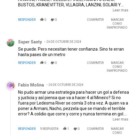
BUSTOS, KRANEVITTER, VLLAGRA, LANZINI; SOLARI Y
COLIDIO, a BORJA lo quiero siempre dentro del equipo
Leer mas
pero con este esquema del MUÑECO la pelota nunca le va
RESPONDER
0
0
COMPARTIR
MARCAR
a llegar no es culpa de MIGUEL, NACHO y SIMÓN con
COMO
piernas frescas para el segundo tiempo, que se va a
INAPROPIADO
necesitar, MASTANTUONO, ECHEVERRY y BORJA que van
Comentario de Super Santy.
a entrar para comerse la cancha
Super Santy
26 DE OCTUBRE DE 2024
Se puede. Pero necesitan tener confianza. Sino te erran
hasta pases de un metro
RESPONDER
0
0
COMPARTIR
MARCAR
COMO
INAPROPIADO
Comentario de Fabio Molina.
Fabio Molina
26 DE OCTUBRE DE 2024
No pudo armar una estrategia para hacer un gol a defensa
y justicia y así piensa que va a hacer 4 al Mineiro? Si no
fuera por Ledesma River se comía 3 otra vez. A quien va a
poner a Armani, Nacho, pezzela que se mando el terrible
error? A colidio que corre y corre y nunca termina en gol.
Ya sabemos el mismo equipo de siempre, el arquero que
Leer mas
con el pie no te salva una. Vean al dibu como ataja. El
RESPONDER
1
RESPUESTA
1
0
COMPARTIR
MARCAR
medio campo q pierde todas las pelotas y la defensa que
COMO