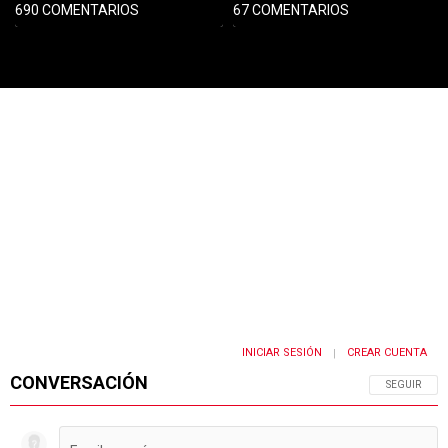
690 COMENTARIOS
67 COMENTARIOS
PUBLICIDAD
INICIAR SESIÓN
CREAR CUENTA
|
CONVERSACIÓN
SIGA ESTA 
SEGUIR