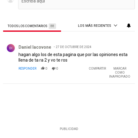
LOS MÁS RECIENTES
TODOS LOS COMENTARIOS
88
Todos los comentarios
Comentario de Daniel Iacovone.
Daniel Iacovone
27 DE OCTUBRE DE 2024
DI
hagan algo los de esta pagina que por las opiniones esta
llena de ta ra 2 y vo te ros
RESPONDER
0
0
COMPARTIR
MARCAR
COMO
INAPROPIADO
PUBLICIDAD