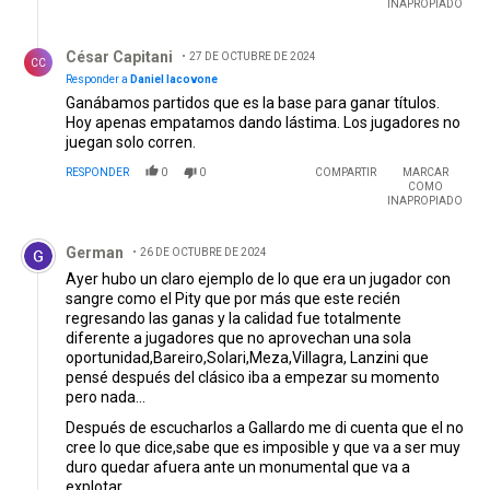
INAPROPIADO
Respuesta de César Capitani.
César Capitani
27 DE OCTUBRE DE 2024
CC
Responder a
Daniel Iacovone
Ganábamos partidos que es la base para ganar títulos.
Hoy apenas empatamos dando lástima. Los jugadores no
juegan solo corren.
RESPONDER
0
0
COMPARTIR
MARCAR
COMO
INAPROPIADO
Comentario de German.
German
26 DE OCTUBRE DE 2024
Ayer hubo un claro ejemplo de lo que era un jugador con
sangre como el Pity que por más que este recién
regresando las ganas y la calidad fue totalmente
diferente a jugadores que no aprovechan una sola
oportunidad,Bareiro,Solari,Meza,Villagra, Lanzini que
pensé después del clásico iba a empezar su momento
pero nada...
Después de escucharlos a Gallardo me di cuenta que el no
cree lo que dice,sabe que es imposible y que va a ser muy
duro quedar afuera ante un monumental que va a
explotar...