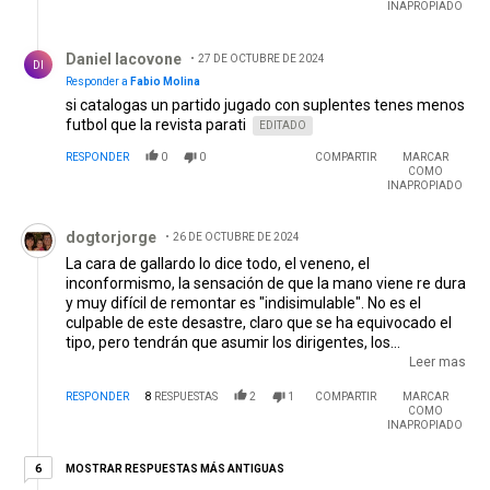
pelota que viene pelota que revolean a la nada
INAPROPIADO
Respuesta de Daniel Iacovone.
Daniel Iacovone
27 DE OCTUBRE DE 2024
DI
Responder a
Fabio Molina
si catalogas un partido jugado con suplentes tenes menos
futbol que la revista parati
EDITADO
RESPONDER
0
0
COMPARTIR
MARCAR
COMO
INAPROPIADO
Comentario de dogtorjorge.
dogtorjorge
26 DE OCTUBRE DE 2024
La cara de gallardo lo dice todo, el veneno, el
inconformismo, la sensación de que la mano viene re dura
y muy difícil de remontar es "indisimulable". No es el
culpable de este desastre, claro que se ha equivocado el
tipo, pero tendrán que asumir los dirigentes, los
consejeros que aprobaron tanta incorporación trucha y
Leer mas
bancaron a tipos con un rendimiento paupérrimo. Los
RESPONDER
8
RESPUESTAS
2
1
COMPARTIR
MARCAR
objetivos nunca estuvieron claros, era la copa... y nunca
COMO
jamás se enfocaron en armar un grupo humano
INAPROPIADO
competitivo. Ahora a llorar a la iglesia, va nosotros, ellos
seguro seguirán currando.
6 respuestas más antiguas
MOSTRAR RESPUESTAS MÁS ANTIGUAS
6