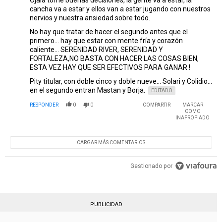
Ojalá tome buenas decisiones, la gente va a estar, la
cancha va a estar y ellos van a estar jugando con nuestros
nervios y nuestra ansiedad sobre todo.
No hay que tratar de hacer el segundo antes que el
primero... hay que estar con mente fría y corazón
caliente... SERENIDAD RIVER, SERENIDAD Y
FORTALEZA,NO BASTA CON HACER LAS COSAS BIEN,
ESTA VEZ HAY QUE SER EFECTIVOS PARA GANAR !
Pity titular, con doble cinco y doble nueve... Solari y Colidio...
en el segundo entran Mastan y Borja.
EDITADO
RESPONDER
0
0
COMPARTIR
MARCAR
COMO
INAPROPIADO
CARGAR MÁS COMENTARIOS
Gestionado por
PUBLICIDAD