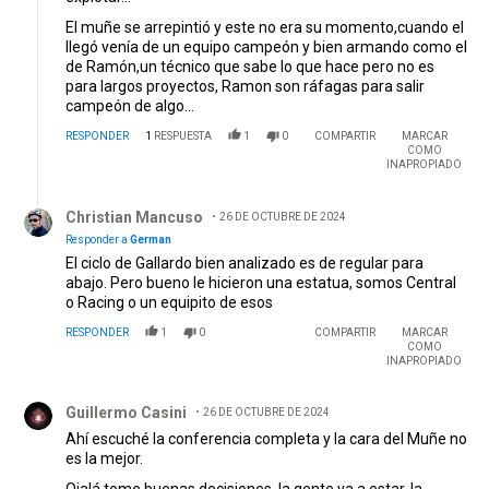
El muñe se arrepintió y este no era su momento,cuando el
llegó venía de un equipo campeón y bien armando como el
de Ramón,un técnico que sabe lo que hace pero no es
para largos proyectos, Ramon son ráfagas para salir
campeón de algo...
RESPONDER
1
RESPUESTA
1
0
COMPARTIR
MARCAR
COMO
INAPROPIADO
Respuesta de Christian Mancuso.
Christian Mancuso
26 DE OCTUBRE DE 2024
Responder a
German
El ciclo de Gallardo bien analizado es de regular para
abajo. Pero bueno le hicieron una estatua, somos Central
o Racing o un equipito de esos
RESPONDER
1
0
COMPARTIR
MARCAR
COMO
INAPROPIADO
Comentario de Guillermo Casini.
Guillermo Casini
26 DE OCTUBRE DE 2024
Ahí escuché la conferencia completa y la cara del Muñe no
es la mejor.