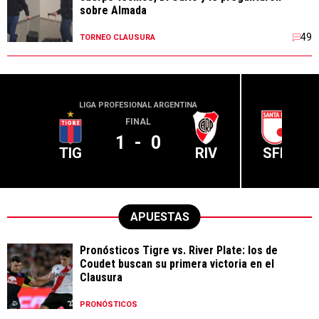
sobre Almada
49
TORNEO CLAUSURA
LIGA PROFESIONAL ARGENTINA
CONME
FINAL
1
-
0
TIG
RIV
SFE
APUESTAS
Pronósticos Tigre vs. River Plate: los de
Coudet buscan su primera victoria en el
Clausura
PRONÓSTICOS