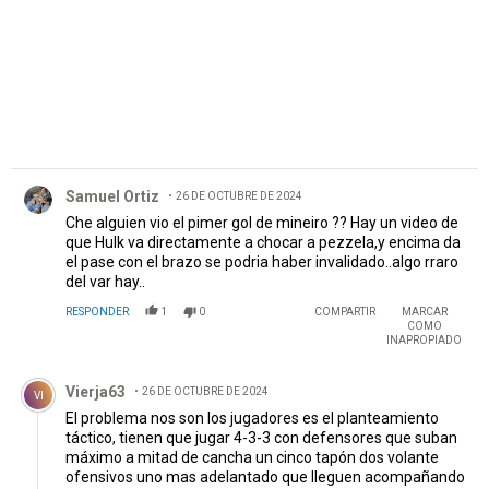
Comentario de Samuel Ortiz.
Samuel Ortiz
26 DE OCTUBRE DE 2024
Che alguien vio el pimer gol de mineiro ?? Hay un video de
que Hulk va directamente a chocar a pezzela,y encima da
el pase con el brazo se podria haber invalidado..algo rraro
del var hay..
RESPONDER
1
0
COMPARTIR
MARCAR
COMO
INAPROPIADO
Comentario de Vierja63.
Vierja63
26 DE OCTUBRE DE 2024
VI
El problema nos son los jugadores es el planteamiento
táctico, tienen que jugar 4-3-3 con defensores que suban
máximo a mitad de cancha un cinco tapón dos volante
ofensivos uno mas adelantado que lleguen acompañando