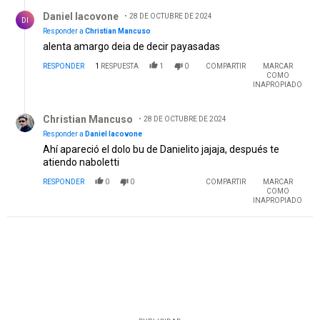
Respuesta de Daniel Iacovone.
Daniel Iacovone
28 DE OCTUBRE DE 2024
DI
Responder a
Christian Mancuso
alenta amargo deia de decir payasadas
RESPONDER
1
RESPUESTA
1
0
COMPARTIR
MARCAR
COMO
INAPROPIADO
Respuesta de Christian Mancuso.
Christian Mancuso
28 DE OCTUBRE DE 2024
Responder a
Daniel Iacovone
Ahí apareció el dolo bu de Danielito jajaja, después te
atiendo naboletti
RESPONDER
0
0
COMPARTIR
MARCAR
COMO
INAPROPIADO