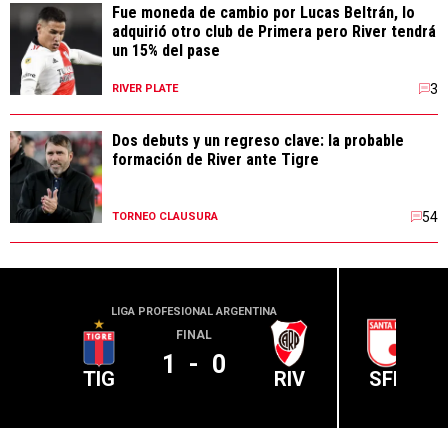
Fue moneda de cambio por Lucas Beltrán, lo
adquirió otro club de Primera pero River tendrá
un 15% del pase
3
RIVER PLATE
Dos debuts y un regreso clave: la probable
formación de River ante Tigre
54
TORNEO CLAUSURA
LIGA PROFESIONAL ARGENTINA
CONME
FINAL
1
-
0
TIG
RIV
SFE