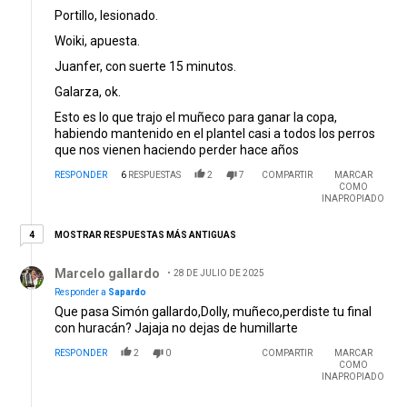
Portillo, lesionado.
Woiki, apuesta.
Juanfer, con suerte 15 minutos.
Galarza, ok.
Esto es lo que trajo el muñeco para ganar la copa,
habiendo mantenido en el plantel casi a todos los perros
que nos vienen haciendo perder hace años
RESPONDER
6
RESPUESTAS
2
7
COMPARTIR
MARCAR
COMO
INAPROPIADO
4 respuestas más antiguas
MOSTRAR RESPUESTAS MÁS ANTIGUAS
4
Respuesta de Marcelo gallardo.
Marcelo gallardo
28 DE JULIO DE 2025
Responder a
Sapardo
Que pasa Simón gallardo,Dolly, muñeco,perdiste tu final
con huracán? Jajaja no dejas de humillarte
RESPONDER
2
0
COMPARTIR
MARCAR
COMO
INAPROPIADO
Respuesta de NORA VIVIANA BRUNO.