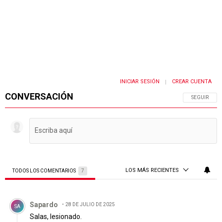
INICIAR SESIÓN
CREAR CUENTA
|
CONVERSACIÓN
SIGA ESTA 
SEGUIR
LOS MÁS RECIENTES
TODOS LOS COMENTARIOS
7
Todos los comentarios
Comentario de Sapardo.
Sapardo
28 DE JULIO DE 2025
SA
Salas, lesionado.