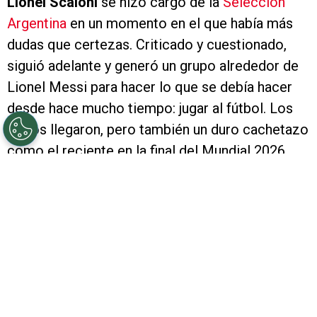
Lionel Scaloni
se hizo cargo de la
Selección
Argentina
en un momento en el que había más
dudas que certezas. Criticado y cuestionado,
siguió adelante y generó un grupo alrededor de
Lionel Messi para hacer lo que se debía hacer
desde hace mucho tiempo: jugar al fútbol. Los
títulos llegaron, pero también un duro cachetazo
como el reciente en la final del Mundial 2026
contra España que lo llevó a poner en suspenso
su continuidad. A modo de agradecimiento,
Marcelo Gallardo
le dedicó unas palabras.
PUBLICIDAD