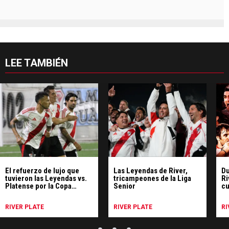
LEE TAMBIÉN
El refuerzo de lujo que
Las Leyendas de River,
Du
tuvieron las Leyendas vs.
tricampeones de la Liga
Ri
Platense por la Copa
Senior
cu
Federal Senior
y 
RIVER PLATE
RIVER PLATE
RI