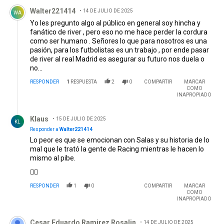
Comentario de Walter221414.
Walter221414
14 DE JULIO DE 2025
WA
Yo les pregunto algo al público en general soy hincha y
fanático de river , pero eso no me hace perder la cordura
como ser humano . Señores lo que para nosotros es una
pasión, para los futbolistas es un trabajo , por ende pasar
de river al real Madrid es asegurar su futuro nos duela o
no...
RESPONDER
1
RESPUESTA
2
0
COMPARTIR
MARCAR
COMO
INAPROPIADO
Respuesta de Klaus.
Klaus
15 DE JULIO DE 2025
KL
Responder a
Walter221414
Lo peor es que se emocionan con Salas y su historia de lo
mal que le trató la gente de Racing mientras le hacen lo
mismo al pibe.
🤦‍♂️
RESPONDER
1
0
COMPARTIR
MARCAR
COMO
INAPROPIADO
Comentario de Cesar Eduardo Ramirez Rosalin.
Cesar Eduardo Ramirez Rosalin
14 DE JULIO DE 2025