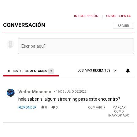
INICIAR SESIÓN
CREAR CUENTA
|
CONVERSACIÓN
SIGA ESTA 
SEGUIR
LOS MÁS RECIENTES
TODOS LOS COMENTARIOS
9
Todos los comentarios
Comentario de Victor Moscoso.
Victor Moscoso
16 DE JULIO DE 2025
hola saben si algum streaming pasa este encuentro?
RESPONDER
0
0
COMPARTIR
MARCAR
COMO
INAPROPIADO