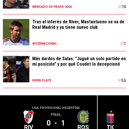
74
MERCADO DE PASES 2026
Tras el interés de River, Mastantuono se va de
Real Madrid y ya tiene nuevo club
1
INTERNACIONAL
Más dardos de Salas: "Jugué un solo partido en
mi posición" y por qué Coudet lo decepcionó
55
RIVER PLATE
LIGA PROFESIONAL ARGENTINA
LIGA PR
FINAL
0
-
1
RIV
ROS
TIG