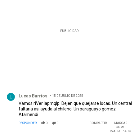
PUBLICIDAD
Comentario de Lucas Barrios.
Lucas Barrios
15 DE JULIO DE 2025
Vamos riVer lapmqlp. Dejen que quejarse locas. Un central
faltaria asi ayuda al chileno. Un paraguayo gomez.
Atamendi
RESPONDER
0
0
COMPARTIR
MARCAR
COMO
INAPROPIADO