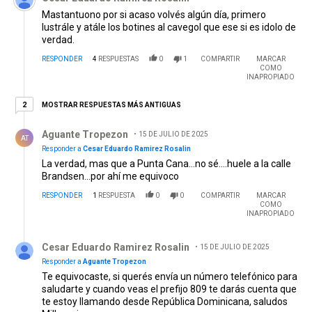
Mastantuono por si acaso volvés algún día, primero
lustrále y atále los botines al cavegol que ese si es idolo de
verdad.
RESPONDER
4
RESPUESTAS
0
1
COMPARTIR
MARCAR
COMO
INAPROPIADO
2 respuestas más antiguas
MOSTRAR RESPUESTAS MÁS ANTIGUAS
2
Respuesta de Aguante Tropezon.
Aguante Tropezon
15 DE JULIO DE 2025
AT
Responder a
Cesar Eduardo Ramirez Rosalin
La verdad, mas que a Punta Cana...no sé....huele a la calle
Brandsen...por ahí me equivoco
RESPONDER
1
RESPUESTA
0
0
COMPARTIR
MARCAR
COMO
INAPROPIADO
Respuesta de Cesar Eduardo Ramirez Rosalin.
Cesar Eduardo Ramirez Rosalin
15 DE JULIO DE 2025
Responder a
Aguante Tropezon
Te equivocaste, si querés envía un número telefónico para
saludarte y cuando veas el prefijo 809 te darás cuenta que
te estoy llamando desde República Dominicana, saludos