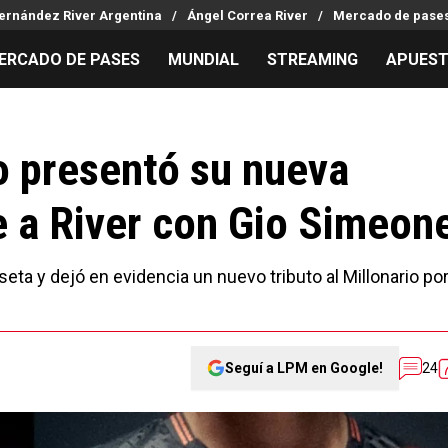
ernández River Argentina
Ángel Correa River
Mercado de pases
ERCADO DE PASES
MUNDIAL
STREAMING
APUES
MILLONARIOS
LPM PARA EL HINCHA
APUESTA
Mercado de Pases
Streaming
Noticias
o presentó su nueva
Análisis tácticos
Entradas
Guías
 a River con Gio Simeon
Juanfer Quintero
Hinchas
Códigos
Chacho Coudet
Los goles de River
Pronósti
Ex River
Entrevistas
Apuesta d
seta y dejó en evidencia un nuevo tributo al Millonario po
Apuestas
Seguí a LPM en Google!
24