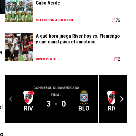
Cabo Verde
76
SELECCIÓN ARGENTINA
A qué hora juega River hoy vs. Flamengo
y qué canal pasa el amistoso
a
2
RIVER PLATE
CONMEBOL SUDAMERICANA
COPA
FINAL
3
-
0
el
RIV
BLO
RIV
io