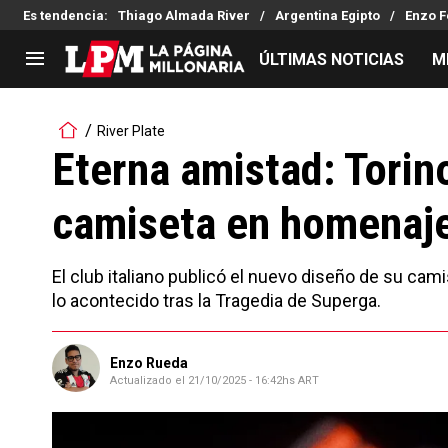
Es tendencia
:
Thiago Almada River
Argentina Egipto
Enzo F
ÚLTIMAS NOTICIAS
M
LIGA PROFESIONAL
TORNEOS
River Plate
Noticias
Copa Sudamericana
Eterna amistad: Torin
Tabla de posiciones
Copa Argentina
camiseta en homenaje
Fixture
Selección Argentina
Reserva
El club italiano publicó el nuevo diseño de su cami
lo acontecido tras la Tragedia de Superga.
Enzo Rueda
Actualizado el
21/10/2025 - 16:42hs ART