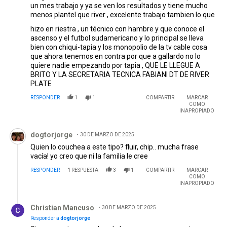
un mes trabajo y ya se ven los resultados y tiene mucho
menos plantel que river , excelente trabajo tambien lo que
hizo en riestra , un técnico con hambre y que conoce el
ascenso y el futbol sudamericano y lo principal se lleva
bien con chiqui-tapia y los monopolio de la tv cable cosa
que ahora tenemos en contra por que a gallardo no lo
quiere nadie empezando por tapia , QUE LE LLEGUE A
BRITO Y LA SECRETARIA TECNICA FABIANI DT DE RIVER
PLATE
RESPONDER
1
1
COMPARTIR
MARCAR
COMO
INAPROPIADO
Comentario de dogtorjorge.
dogtorjorge
30 DE MARZO DE 2025
Quien lo couchea a este tipo? fluir, chip.. mucha frase
vacía! yo creo que ni la familia le cree
RESPONDER
1
RESPUESTA
3
1
COMPARTIR
MARCAR
COMO
INAPROPIADO
Respuesta de Christian Mancuso.
Christian Mancuso
30 DE MARZO DE 2025
Responder a
dogtorjorge