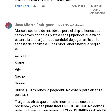
RESPONDER
1
1
COMPARTIR
MARCAR
COMO
INAPROPIADO
Comentario de Juan Alberto Rodriguez .
Juan Alberto Rodriguez
30 DE MARZO DE 2025
JA
Marcelo sos uno de mis ídolos pero el chip lo tienes que
cambiar vos dándoles pista a esos jugadores que ya no
están a la altura ( en todo sentido) de jugar en River, te
sacaste de encima a Funes Mori…ahora hay que seguir
con:
Lanzini
Krane
Pity
Nacho
Simón
Driussi ( 10 millones lo pagaron!!! No está ni para alcanza
pelotas)
Y algunos otros que en este momento de enojo no
recuerdo y con esa plata traer UN GOLEADOR!!! No demos
más ventajas, que no maneje el Club UN REPRESENTANTE