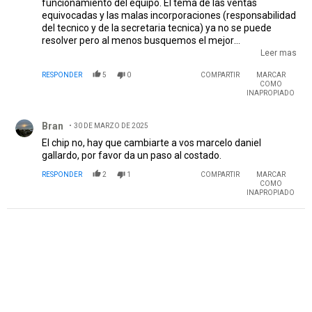
funcionamiento del equipo. El tema de las ventas
equivocadas y las malas incorporaciones (responsabilidad
del tecnico y de la secretaria tecnica) ya no se puede
resolver pero al menos busquemos el mejor
funcionamiento con lo que tenemos. Pasar del
Leer mas
campeonato local a la Libertadores no resolvera
RESPONDER
5
0
COMPARTIR
MARCAR
magicamente el mal juego del equipo. Para mejorar hace
COMO
falta humildad, autocritica y mucho trabajo.
INAPROPIADO
Comentario de Bran.
Bran
30 DE MARZO DE 2025
El chip no, hay que cambiarte a vos marcelo daniel
gallardo, por favor da un paso al costado.
RESPONDER
2
1
COMPARTIR
MARCAR
COMO
INAPROPIADO
PUBLICIDAD