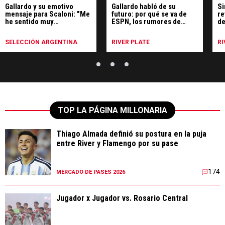
Gallardo y su emotivo
Gallardo habló de su
Si
mensaje para Scaloni: "Me
futuro: por qué se va de
re
he sentido muy
ESPN, los rumores de
de
identificado"
Uruguay y qué hará
SELECCIÓN ARGENTINA
RIVER PLATE
RI
TOP LA PÁGINA MILLONARIA
Thiago Almada definió su postura en la puja
entre River y Flamengo por su pase
174
MERCADO DE PASES 2026
Jugador x Jugador vs. Rosario Central