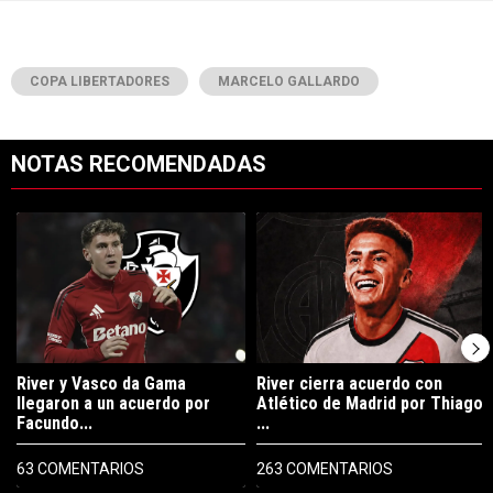
COPA LIBERTADORES
MARCELO GALLARDO
NOTAS RECOMENDADAS
Este listado muestra los artículos con más comentarios en los últimos 7
Un artículo de tendencia con el título "River y Vasco da Gama llegaro
Un artículo de tendencia con el tí
River y Vasco da Gama
River cierra acuerdo con
llegaron a un acuerdo por
Atlético de Madrid por Thiago
Facundo...
...
63 COMENTARIOS
263 COMENTARIOS