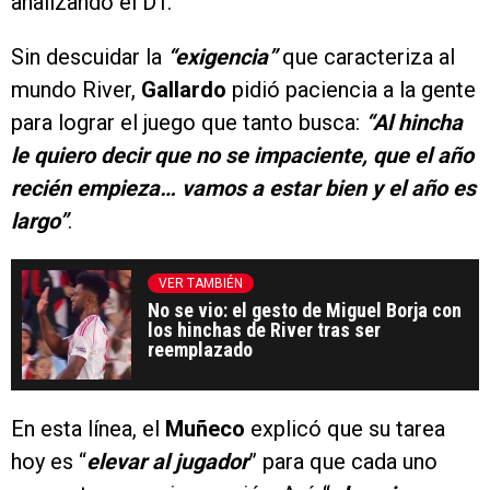
analizando el DT.
Sin descuidar la
“exigencia”
que caracteriza al
mundo River,
Gallardo
pidió paciencia a la gente
para lograr el juego que tanto busca:
“Al hincha
le quiero decir que no se impaciente, que el año
recién empieza… vamos a estar bien y el año es
largo”
.
VER TAMBIÉN
No se vio: el gesto de Miguel Borja con
los hinchas de River tras ser
reemplazado
En esta línea, el
Muñeco
explicó que su tarea
hoy es “
elevar al jugador
” para que cada uno