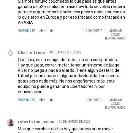
Siempre estuvo coucheado lo que pasa es que antes
ganaba de p2 y cualquier frase bow luda se volvía remera
pero de argumentos futbolísticos poco y nada, por eso no
lo quisieron en Europa y por eso fracasó como fracasó en
ARABIA
RESPONDER
1
1
COMPARTIR
MARCAR
COMO
INAPROPIADO
Comentario de Charlie Trece.
Charlie Trece
30 DE MARZO DE 2025
Que chip, es un equipo de fútbol, no una computadora.
Hay que jugar, correr, meter, tener un sistema de juego.
River no juega a nada Gallardo. Tiene algún destello de
fútbol porque aparece alguna individualidad en cuenta
gotas pero nada más. No nos engañemos más, este
equipo no puede ganar una Libertadores ni por
equivocación.
RESPONDER
4
1
COMPARTIR
MARCAR
COMO
INAPROPIADO
Comentario de roberto raul casas.
roberto raul casas
30 DE MARZO DE 2025
Mas que cambiar el chip hay que procurar un mejor