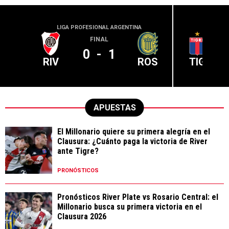
LIGA PROFESIONAL ARGENTINA
LIGA PR
FINAL
0
-
1
RIV
ROS
TIG
APUESTAS
El Millonario quiere su primera alegría en el
Clausura: ¿Cuánto paga la victoria de River
ante Tigre?
PRONÓSTICOS
Pronósticos River Plate vs Rosario Central: el
Millonario busca su primera victoria en el
Clausura 2026