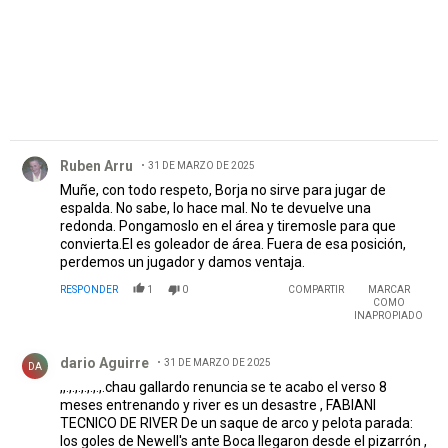
Comentario de Ruben Arru.
Ruben Arru
31 DE MARZO DE 2025
Muñe, con todo respeto, Borja no sirve para jugar de
espalda. No sabe, lo hace mal. No te devuelve una
redonda. Pongamoslo en el área y tiremosle para que
convierta.El es goleador de área. Fuera de esa posición,
perdemos un jugador y damos ventaja.
RESPONDER
1
0
COMPARTIR
MARCAR
COMO
INAPROPIADO
Comentario de dario Aguirre.
dario Aguirre
31 DE MARZO DE 2025
DA
,,.,.,.,.,.,.,.chau gallardo renuncia se te acabo el verso 8
meses entrenando y river es un desastre , FABIANI
TECNICO DE RIVER De un saque de arco y pelota parada:
los goles de Newell's ante Boca llegaron desde el pizarrón ,