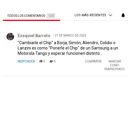
LOS MÁS RECIENTES
TODOS LOS COMENTARIOS
120
Todos los comentarios
Comentario de Ezequiel Barreto.
Ezequiel Barreto
31 DE MARZO DE 2025
''Cambiarle el Chip'' a Borja, Simón, Aliendro, Colidio o
Lanzini es como ''Ponerle el Chip'' de un Samsung a un
Motorola Tango y esperar funcionen distinto...
RESPONDER
0
0
COMPARTIR
MARCAR
COMO
INAPROPIADO
PUBLICIDAD