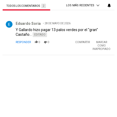
LOS MÁS RECIENTES
TODOS LOS COMENTARIOS
2
Todos los comentarios
Comentario de Eduardo Soria.
Eduardo Soria
28 DE MAYO DE 2026
Y Gallardo hizo pagar 13 palos verdes por el "gran"
Castaño...
EDITADO
RESPONDER
0
0
COMPARTIR
MARCAR
COMO
INAPROPIADO
PUBLICIDAD