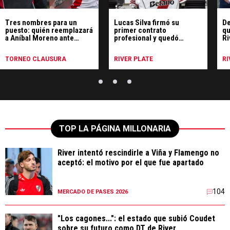
Tres nombres para un
Lucas Silva firmó su
De
puesto: quién reemplazará
primer contrato
qu
a Aníbal Moreno ante
profesional y quedó
Ri
Gimnasia
blindado: los detalles
po
La
TORNEO CLAUSURA
RIVER PLATE
RI
TOP LA PÁGINA MILLONARIA
River intentó rescindirle a Viña y Flamengo no
aceptó: el motivo por el que fue apartado
104
MERCADO DE PASES 2026
"Los cagones...": el estado que subió Coudet
sobre su futuro como DT de River