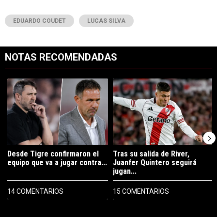
EDUARDO COUDET
LUCAS SILVA
NOTAS RECOMENDADAS
Este listado muestra los artículos con más comentarios en los últimos 7
Un artículo de tendencia con el título "Desde Tigre confirmaron el eq
Un artículo de tendencia con el tí
Desde Tigre confirmaron el
Tras su salida de River,
equipo que va a jugar contra...
Juanfer Quintero seguirá
jugan...
14 COMENTARIOS
15 COMENTARIOS
PUBLICIDAD