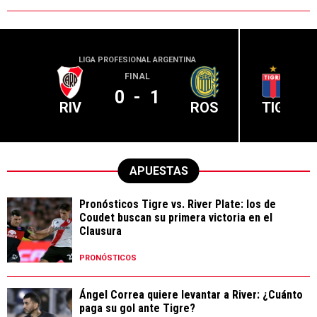
LIGA PROFESIONAL ARGENTINA
LIGA PR
FINAL
0
-
1
RIV
ROS
TIG
APUESTAS
Pronósticos Tigre vs. River Plate: los de
Coudet buscan su primera victoria en el
Clausura
PRONÓSTICOS
Ángel Correa quiere levantar a River: ¿Cuánto
paga su gol ante Tigre?