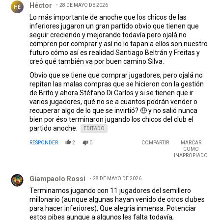
Héctor
28 DE MAYO DE 2026
HÉ
Lo más importante de anoche que los chicos de las
inferiores jugaron un gran partido obvio que tienen que
seguir creciendo y mejorando todavía pero ojalá no
compren por comprar y así no lo tapan a ellos son nuestro
futuro cómo así es realidad Santiago Beltrán y Freitas y
creó qué también va por buen camino Silva.
Obvio que se tiene que comprar jugadores, pero ojalá no
repitan las malas compras que se hicieron con la gestión
de Brito y ahora Stéfano Di Carlos y si se tienen que ir
varios jugadores, qué no se a cuantos podrán vender o
recuperar algo de lo que se invirtió? 🤑 y no salió nunca
bien por éso terminaron jugando los chicos del club el
partido anoche.
EDITADO
RESPONDER
2
0
COMPARTIR
MARCAR
COMO
INAPROPIADO
Comentario de Giampaolo Rossi.
Giampaolo Rossi
28 DE MAYO DE 2026
Terminamos jugando con 11 jugadores del semillero
millonario (aunque algunas hayan venido de otros clubes
para hacer inferiores), Que alegria inmensa. Potenciar
estos pibes aunque a algunos les falta todavía,