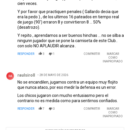
cien veces.
Y por favor que practiquen penales ( Gallardo decia que
era la pedo ) , de los ultimos 16 pateados en tiempo real
de juego (90') erraron 8 y convirtieron 8 ... 50%
(desatrozo).
Y repito , aprendamos a ser buenos hinchas ... no se silba a
ningunn jugador que se pone la camiseta de este Club..
con solo NO APLAUDIR alcanza .
RESPONDER
3
1
COMPARTIR
MARCAR
COMO
INAPROPIADO
Comentario de raulsiroll.
raulsiroll
28 DE MAYO DE 2026
RA
No se encandilen, jugamos contra un equipo muy flojito
que nunca ataco, por eso medir la defensa es un error.
Los chicos jugaron con mucho entusiasmo pero el
contrario no es medida como para sentirnos confiados.
RESPONDER
7
0
COMPARTIR
MARCAR
COMO
INAPROPIADO