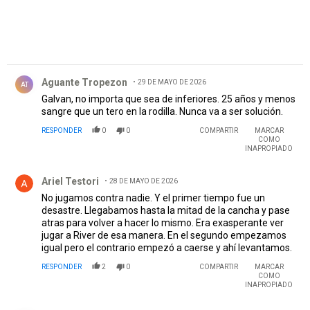
Comentario de Aguante Tropezon.
Aguante Tropezon
29 DE MAYO DE 2026
AT
Galvan, no importa que sea de inferiores. 25 años y menos
sangre que un tero en la rodilla. Nunca va a ser solución.
RESPONDER
0
0
COMPARTIR
MARCAR
COMO
INAPROPIADO
Comentario de Ariel Testori.
Ariel Testori
28 DE MAYO DE 2026
No jugamos contra nadie. Y el primer tiempo fue un
desastre. Llegabamos hasta la mitad de la cancha y pase
atras para volver a hacer lo mismo. Era exasperante ver
jugar a River de esa manera. En el segundo empezamos
igual pero el contrario empezó a caerse y ahí levantamos.
RESPONDER
2
0
COMPARTIR
MARCAR
COMO
INAPROPIADO
Comentario de Héctor .