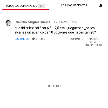
LOS MÁS RECIENTES
TODOS LOS COMENTARIOS
171
Todos los comentarios
Comentario de Claudio Miguel Guerra.
Claudio Miguel Guerra
29 DE MAYO DE 2026
que ridiculez calificar 6,5....7,5 etc....jueguense ¿no les
alcanza un abanico de 10 opciones que necesitan 20?
RESPONDER
0
0
COMPARTIR
MARCAR
COMO
INAPROPIADO
PUBLICIDAD