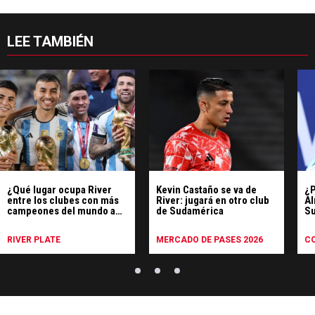
LEE TAMBIÉN
¿Qué lugar ocupa River
Kevin Castaño se va de
¿P
entre los clubes con más
River: jugará en otro club
Al
campeones del mundo a
de Sudamérica
Su
nivel mundial?
di
RIVER PLATE
MERCADO DE PASES 2026
C