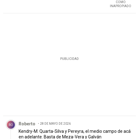
COMO
tal vez terminemos siendo el club que soñamos .... lo mas
INAPROPIADO
importante que es la pasión de los que los apoyamos esta,
solo falta actores que se pongan a la altura
PUBLICIDAD
Comentario de Roberto.
Roberto
28 DE MAYO DE 2026
RO
Kendry-M. Quarta-Silva y Pereyra, el medio campo de acá
en adelante. Basta de Meza-Vera y Galván