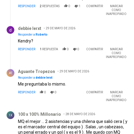
RESPONDER
2
RESPUESTAS
0
1
COMPARTIR
MARCAR
COMO
INAPROPIADO
Respuesta de debbie lerxt.
debbie lerxt
29 DE MAYO DE 2026
Responder a
Roberto
Kendry?
RESPONDER
1
RESPUESTA
0
0
COMPARTIR
MARCAR
COMO
INAPROPIADO
Respuesta de Aguante Tropezon.
Aguante Tropezon
29 DE MAYO DE 2026
AT
Responder a
debbie lerxt
Me preguntaba lo mismo.
RESPONDER
0
0
COMPARTIR
MARCAR
COMO
INAPROPIADO
Comentario de 100 x 100% Millonario.
100 x 100% Millonario
28 DE MAYO DE 2026
1X
MQ el mejor ... 2 asistencias y una chilena que salió cera ( y
es el marcador central del equipo ) . Salas , un cabezaso,
un penal errado y un gol ( y es el 9 ) . Me quedo con MQ