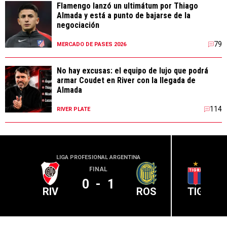
Flamengo lanzó un ultimátum por Thiago
Almada y está a punto de bajarse de la
negociación
79
MERCADO DE PASES 2026
No hay excusas: el equipo de lujo que podrá
armar Coudet en River con la llegada de
Almada
114
RIVER PLATE
LIGA PROFESIONAL ARGENTINA
LIGA PR
FINAL
0
-
1
RIV
ROS
TIG