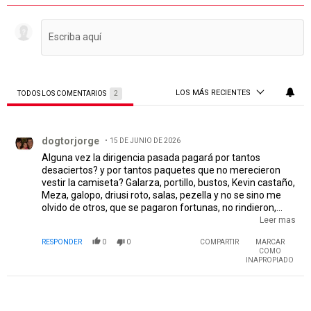
LOS MÁS RECIENTES
TODOS LOS COMENTARIOS
2
Todos los comentarios
Comentario de dogtorjorge.
dogtorjorge
15 DE JUNIO DE 2026
Alguna vez la dirigencia pasada pagará por tantos
desaciertos? y por tantos paquetes que no merecieron
vestir la camiseta? Galarza, portillo, bustos, Kevin castaño,
Meza, galopo, driusi roto, salas, pezella y no se sino me
olvido de otros, que se pagaron fortunas, no rindieron,
dejarán menos plata por sus ventas y hundieron al club
Leer mas
con sus paupérrimos desempeños, pero la dirigencia le
RESPONDER
0
0
COMPARTIR
MARCAR
pareció que no era conveniente poner el dinero por este
COMO
moreno. No se entiende, que alguien me lo explique.
INAPROPIADO