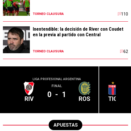
110
TORNEO CLAUSURA
Inentendible: la decisión de River con Coudet
en la previa al partido con Central
62
TORNEO CLAUSURA
LIGA PROFESIONAL ARGENTINA
LIGA PR
FINAL
0
-
1
RIV
ROS
TIG
APUESTAS