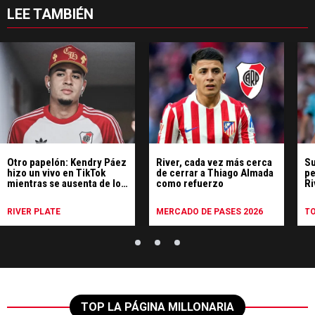
LEE TAMBIÉN
Otro papelón: Kendry Páez
River, cada vez más cerca
Su
hizo un vivo en TikTok
de cerrar a Thiago Almada
pe
mientras se ausenta de los
como refuerzo
Ri
entrenamientos
in
RIVER PLATE
MERCADO DE PASES 2026
T
TOP LA PÁGINA MILLONARIA