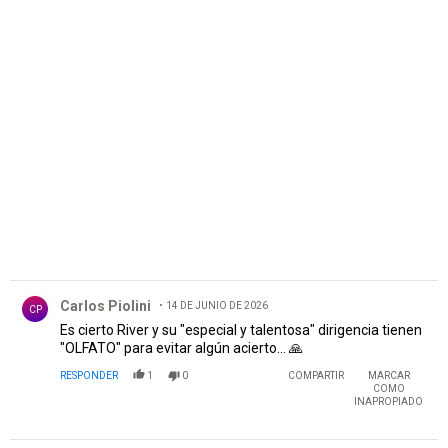
PUBLICIDAD
Comentario de Carlos Piolini.
Carlos Piolini
14 DE JUNIO DE 2026
CP
Es cierto River y su "especial y talentosa" dirigencia tienen
"OLFATO" para evitar algún acierto... 🙏
RESPONDER
1
0
COMPARTIR
MARCAR
COMO
INAPROPIADO