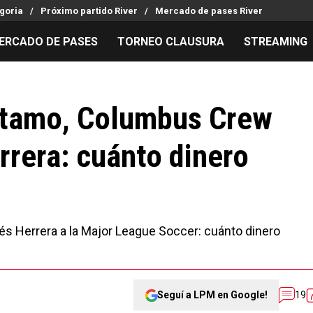
goria
Próximo partido River
Mercado de pases River
ERCADO DE PASES
TORNEO CLAUSURA
STREAMING
MILLONARIOS
LPM PARA EL HINCHA
APUESTA
Mercado de Pases
Streaming
Noticias
stamo, Columbus Crew
Análisis tácticos
Entradas
Guías
rera: cuánto dinero
Juanfer Quintero
Hinchas
Códigos
Chacho Coudet
Los goles de River
Pronósti
Ex River
Entrevistas
Apuesta d
rés Herrera a la Major League Soccer: cuánto dinero
Seguí a LPM en Google!
19