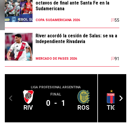
octavos de final ante Santa Fe en la
Sudamericana
55
COPA SUDAMERICANA 2026
River acordó la cesión de Salas: se va a
Independiente Rivadavia
91
MERCADO DE PASES 2026
LIGA PROFESIONAL ARGENTINA
LIGA PROFE
FINAL
0
-
1
RIV
ROS
TIG