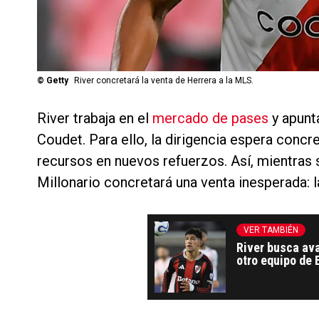
©
Getty
River concretará la venta de Herrera a la MLS.
River trabaja en el
mercado de pases
y apunt
Coudet. Para ello, la dirigencia espera concr
recursos en nuevos refuerzos. Así, mientras se
Millonario concretará una venta inesperada: 
VER TAMBIÉN
River busca ava
otro equipo de 