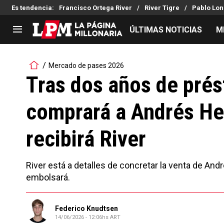
Es tendencia
:
Francisco Ortega River
River Tigre
Pablo Lon
ÚLTIMAS NOTICIAS
M
LIGA PROFESIONAL
TORNEOS
Mercado de pases 2026
Noticias
Copa Sudamericana
Tras dos años de pré
Tabla de posiciones
Copa Argentina
comprará a Andrés Her
Fixture
Selección Argentina
Reserva
recibirá River
River está a detalles de concretar la venta de And
embolsará.
Federico Knudtsen
14/06/2026 - 12:06hs ART