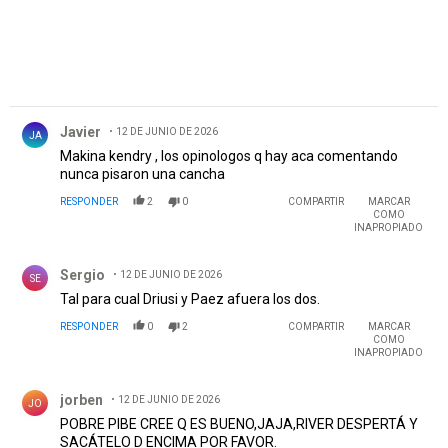
Comentario de Javier.
Javier
12 DE JUNIO DE 2026
JA
Makina kendry , los opinologos q hay aca comentando
nunca pisaron una cancha
RESPONDER
2
0
COMPARTIR
MARCAR
COMO
INAPROPIADO
Comentario de Sergio.
Sergio
12 DE JUNIO DE 2026
SE
Tal para cual Driusi y Paez afuera los dos.
RESPONDER
0
2
COMPARTIR
MARCAR
COMO
INAPROPIADO
Comentario de jorben.
jorben
12 DE JUNIO DE 2026
JO
POBRE PIBE CREE Q ES BUENO,JAJA,RIVER DESPERTÁ Y
SACÁTELO D ENCIMA POR FAVOR.