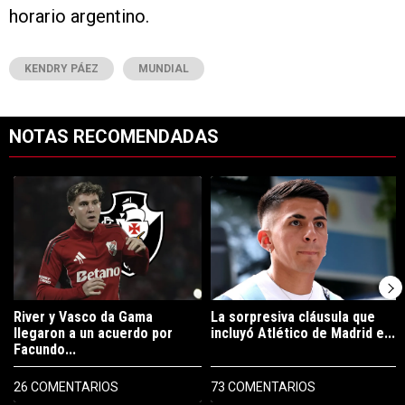
horario argentino.
KENDRY PÁEZ
MUNDIAL
NOTAS RECOMENDADAS
Este listado muestra los artículos con más comentarios en los últimos 7
Un artículo de tendencia con el título "River y Vasco da Gama llegaro
Un artículo de tendencia con el tí
River y Vasco da Gama
La sorpresiva cláusula que
llegaron a un acuerdo por
incluyó Atlético de Madrid e...
Facundo...
26 COMENTARIOS
73 COMENTARIOS