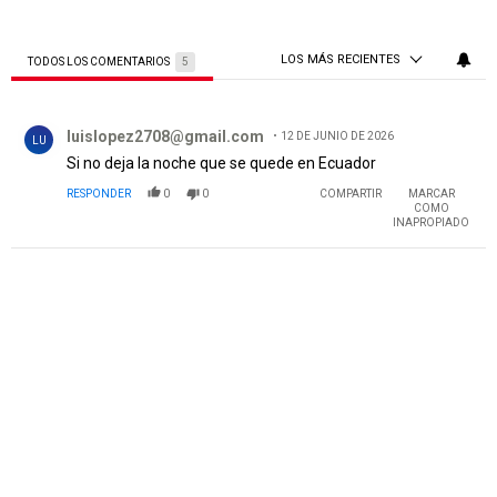
LOS MÁS RECIENTES
TODOS LOS COMENTARIOS
5
Todos los comentarios
Comentario de luislopez2708@gmail.com.
luislopez2708@gmail.com
12 DE JUNIO DE 2026
LU
Si no deja la noche que se quede en Ecuador
RESPONDER
0
0
COMPARTIR
MARCAR
COMO
INAPROPIADO
PUBLICIDAD