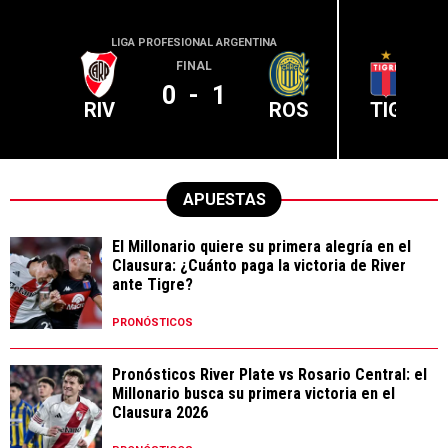
LIGA PROFESIONAL ARGENTINA
LIGA PR
FINAL
0
-
1
RIV
ROS
TIG
APUESTAS
El Millonario quiere su primera alegría en el
Clausura: ¿Cuánto paga la victoria de River
ante Tigre?
PRONÓSTICOS
Pronósticos River Plate vs Rosario Central: el
Millonario busca su primera victoria en el
Clausura 2026