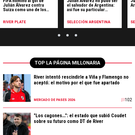
FIFA nominó al gol de
Julián Álvarez no pudo ser
Ju
Julián Álvarez contra
el salvador de Argentina:
Ar
Suiza como uno de los
así fue su particular
mejores del Mundial
Mundial
RIVER PLATE
SELECCIÓN ARGENTINA
S
TOP LA PÁGINA MILLONARIA
River intentó rescindirle a Viña y Flamengo no
aceptó: el motivo por el que fue apartado
102
MERCADO DE PASES 2026
"Los cagones...": el estado que subió Coudet
sobre su futuro como DT de River