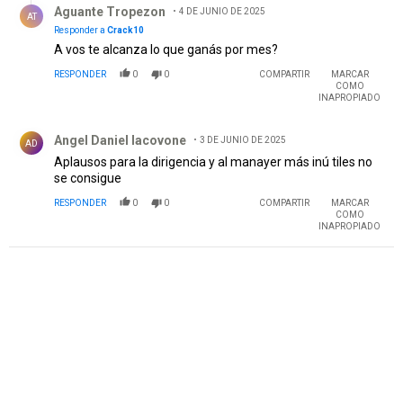
Aguante Tropezon
4 DE JUNIO DE 2025
AT
Responder a
Crack10
A vos te alcanza lo que ganás por mes?
RESPONDER
0
0
COMPARTIR
MARCAR
COMO
INAPROPIADO
Comentario de Angel Daniel Iacovone.
Angel Daniel Iacovone
3 DE JUNIO DE 2025
AD
Aplausos para la dirigencia y al manayer más inú tiles no
se consigue
RESPONDER
0
0
COMPARTIR
MARCAR
COMO
INAPROPIADO
PUBLICIDAD