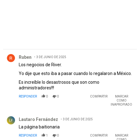
Comentario de Ruben.
Ruben
3 DE JUNIO DE 2025
Los negocios de River.
Yo dije que esto iba a pasar cuando lo regalaron a México.
Es increíble lo desastrosos que son como
administradores!!!
RESPONDER
0
0
COMPARTIR
MARCAR
COMO
INAPROPIADO
Comentario de Lautaro Fernández.
Lautaro Fernández
3 DE JUNIO DE 2025
LF
La página baitionaria
RESPONDER
1
0
COMPARTIR
MARCAR
COMO