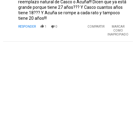
reemplazo natural de Casco o Acuña!!! Dicen que ya está
grande porque tiene 27 años??? Y Casco cuantos años
tiene 18??? Y Acuña se rompe a cada rato y tampoco
tiene 20 años!!!
RESPONDER
1
0
COMPARTIR
MARCAR
COMO
INAPROPIADO
PUBLICIDAD