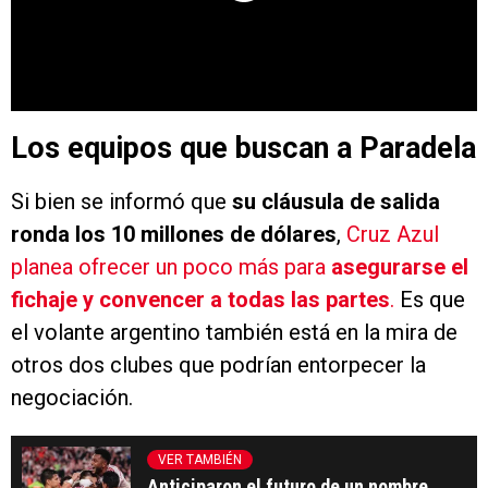
Los equipos que buscan a Paradela
Si bien se informó que
su cláusula de salida
ronda los 10 millones de dólares
,
Cruz Azul
planea ofrecer un poco más para
asegurarse el
fichaje y convencer a todas las partes
.
Es que
el volante argentino también está en la mira de
otros dos clubes que podrían entorpecer la
negociación.
VER TAMBIÉN
Anticiparon el futuro de un nombre