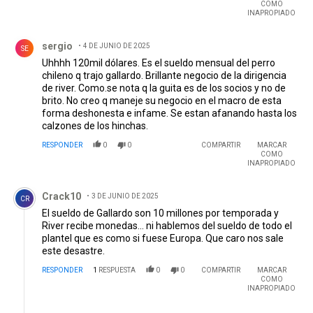
COMO
INAPROPIADO
Comentario de sergio.
sergio
4 DE JUNIO DE 2025
SE
Uhhhh 120mil dólares. Es el sueldo mensual del perro
chileno q trajo gallardo. Brillante negocio de la dirigencia
de river. Como.se nota q la guita es de los socios y no de
brito. No creo q maneje su negocio en el macro de esta
forma deshonesta e infame. Se estan afanando hasta los
calzones de los hinchas.
RESPONDER
0
0
COMPARTIR
MARCAR
COMO
INAPROPIADO
Comentario de Crack10.
Crack10
3 DE JUNIO DE 2025
CR
El sueldo de Gallardo son 10 millones por temporada y
River recibe monedas... ni hablemos del sueldo de todo el
plantel que es como si fuese Europa. Que caro nos sale
este desastre.
RESPONDER
1
RESPUESTA
0
0
COMPARTIR
MARCAR
COMO
INAPROPIADO
Respuesta de Aguante Tropezon.