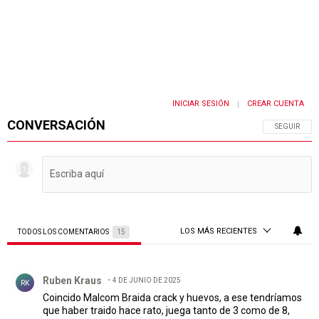
INICIAR SESIÓN
CREAR CUENTA
|
CONVERSACIÓN
SIGA ESTA 
SEGUIR
LOS MÁS RECIENTES
TODOS LOS COMENTARIOS
15
Todos los comentarios
Comentario de Ruben Kraus.
Ruben Kraus
4 DE JUNIO DE 2025
RK
Coincido Malcom Braida crack y huevos, a ese tendríamos
que haber traido hace rato, juega tanto de 3 como de 8,