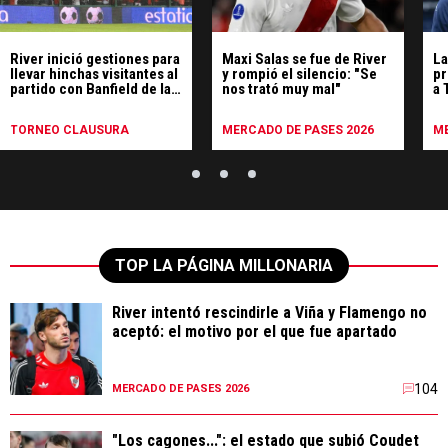
River inició gestiones para
Maxi Salas se fue de River
La
llevar hinchas visitantes al
y rompió el silencio: "Se
pr
partido con Banfield de la
nos trató muy mal"
a 
séptima fecha
de
TORNEO CLAUSURA
MERCADO DE PASES 2026
ME
TOP LA PÁGINA MILLONARIA
River intentó rescindirle a Viña y Flamengo no
aceptó: el motivo por el que fue apartado
104
MERCADO DE PASES 2026
"Los cagones...": el estado que subió Coudet