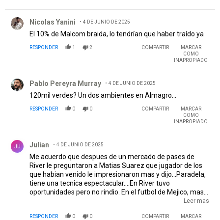
Comentario de Nicolas Yanini.
Nicolas Yanini
4 DE JUNIO DE 2025
El 10% de Malcom braida, lo tendrían que haber traído ya
RESPONDER
1
2
COMPARTIR
MARCAR
COMO
INAPROPIADO
Comentario de Pablo Pereyra Murray.
Pablo Pereyra Murray
4 DE JUNIO DE 2025
120mil verdes? Un dos ambientes en Almagro...
RESPONDER
0
0
COMPARTIR
MARCAR
COMO
INAPROPIADO
Comentario de Julian.
Julian
4 DE JUNIO DE 2025
JU
Me acuerdo que despues de un mercado de pases de
River le preguntaron a Matias Suarez que jugador de los
que habian venido le impresionaron mas y dijo...Paradela,
tiene una tecnica espectacular....En River tuvo
oportunidades pero no rindio. En el futbol de Mejico, mas
lento y donde se defiende poco, encontro su lugar en el
Leer mas
mundo. Bien ahi. River recupero parte o todo lo que pago
RESPONDER
0
0
COMPARTIR
MARCAR
por el.