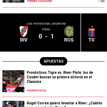
49
TORNEO CLAUSURA
LIGA PROFESIONAL ARGENTINA
LIGA PR
FINAL
0
-
1
RIV
ROS
TIG
APUESTAS
Pronósticos Tigre vs. River Plate: los de
Coudet buscan su primera victoria en el
Clausura
PRONÓSTICOS
Ángel Correa quiere levantar a River: ¿Cuánto