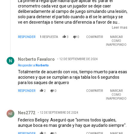
La primera regla que habría que aplicar es: parar el
cronometro cada vez que un jugador se deje caer
deliberadamente al campo de juego simulando una lesión,
solo para detener el partido cuando a él se le antoja y se
ve en desventaja o tiene una diferencia a favor de su
equipo, para que pase el tiempo, "ESTE ES EL MAYOR
Leer mas
VICIO QUE TIENE EL FUTBOL MUNDIAL Y AFEA TODOS LOS
RESPONDER
1
RESPUESTA
3
0
COMPARTIR
MARCAR
PARTIDOS, QUE EN LA ARGENTINA ES
COMO
DELIBERADAMENTE BOCHORNOSO"
EDITADO
INAPROPIADO
Respuesta de Norberto Favaloro.
Norberto Favaloro
12 DE SEPTIEMBRE DE 2024
Responder a
Norberto
Totalmente de acuerdo con vos, tiempo muerto para esas
acciones y que se cumplan a raja tabla los 6 segundos
para los saques de arquero
RESPONDER
2
0
COMPARTIR
MARCAR
COMO
INAPROPIADO
Comentario de Nes2772 .
Nes2772
12 DE SEPTIEMBRE DE 2024
NE
Federico Beligoy. Aseguró que “somos todos iguales,
aunque boca es mas grande y hay que ayudarlo siempre".
RESPONDER
0
0
COMPARTIR
MARCAR