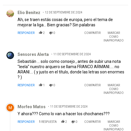
Comentario de Elio Benitez.
Elio Benitez
12 DE SEPTIEMBRE DE 2024
Ah, se traen estás cosas de europa, pero el tema de
mejorar la liga... Bien gracias? Sin palabras
RESPONDER
2
0
COMPARTIR
MARCAR
COMO
INAPROPIADO
Comentario de Sensores Alerta.
Sensores Alerta
11 DE SEPTIEMBRE DE 2024
Sebastián ... solo como consejo , antes de subir una nota
"leela" nuestro arquero se llama FRANCO ARMANI..... no
ARANI.... ( y justo en el título, donde las letras son enormes
? )
RESPONDER
1
0
COMPARTIR
MARCAR
COMO
INAPROPIADO
Comentario de Morfeo Matos.
Morfeo Matos
11 DE SEPTIEMBRE DE 2024
Y ahora??? Como lo van a hacer los chochanes???
RESPONDER
1
RESPUESTA
2
0
COMPARTIR
MARCAR
COMO
INAPROPIADO