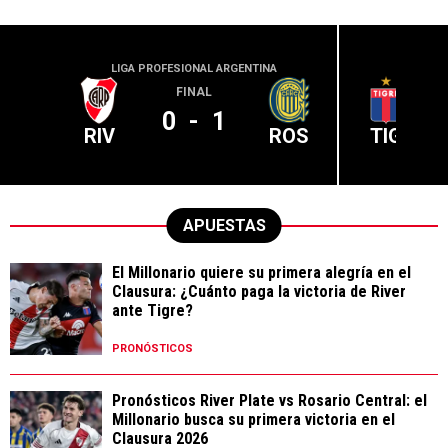
LIGA PROFESIONAL ARGENTINA
LIGA PR
FINAL
0
-
1
RIV
ROS
TIG
APUESTAS
El Millonario quiere su primera alegría en el
Clausura: ¿Cuánto paga la victoria de River
ante Tigre?
PRONÓSTICOS
Pronósticos River Plate vs Rosario Central: el
Millonario busca su primera victoria en el
Clausura 2026