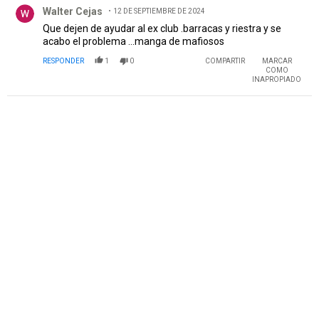
Comentario de Walter Cejas.
Walter Cejas
12 DE SEPTIEMBRE DE 2024
Que dejen de ayudar al ex club .barracas y riestra y se
acabo el problema ...manga de mafiosos
RESPONDER
1
0
COMPARTIR
MARCAR
COMO
INAPROPIADO
PUBLICIDAD