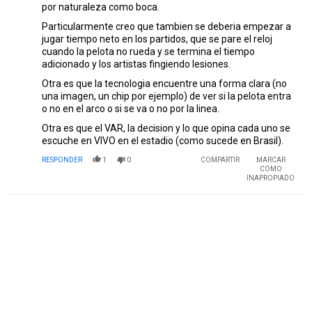
por naturaleza como boca.
Particularmente creo que tambien se deberia empezar a
jugar tiempo neto en los partidos, que se pare el reloj
cuando la pelota no rueda y se termina el tiempo
adicionado y los artistas fingiendo lesiones.
Otra es que la tecnologia encuentre una forma clara (no
una imagen, un chip por ejemplo) de ver si la pelota entra
o no en el arco o si se va o no por la linea.
Otra es que el VAR, la decision y lo que opina cada uno se
escuche en VIVO en el estadio (como sucede en Brasil).
RESPONDER
1
0
COMPARTIR
MARCAR
COMO
INAPROPIADO
PUBLICIDAD