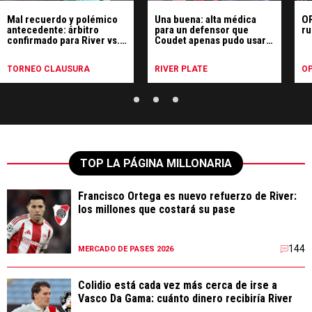
Mal recuerdo y polémico
Una buena: alta médica
OP
antecedente: árbitro
para un defensor que
ru
confirmado para River vs.
Coudet apenas pudo usar
Tigre
en River
TORNEO CLAUSURA
RIVER PLATE
OP
TOP LA PÁGINA MILLONARIA
Francisco Ortega es nuevo refuerzo de River:
los millones que costará su pase
144
MERCADO DE PASES 2026
Colidio está cada vez más cerca de irse a
Vasco Da Gama: cuánto dinero recibiría River