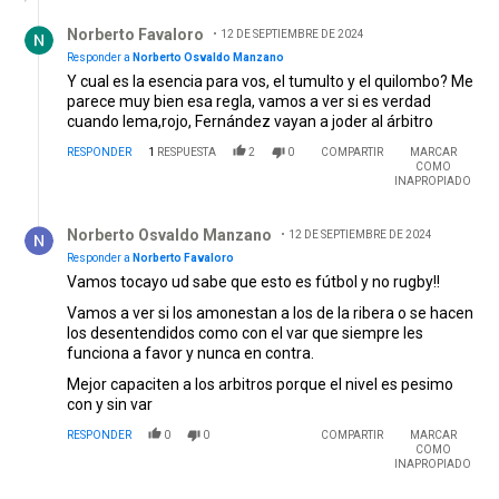
Respuesta de Norberto Favaloro.
Norberto Favaloro
12 DE SEPTIEMBRE DE 2024
Responder a
Norberto Osvaldo Manzano
Y cual es la esencia para vos, el tumulto y el quilombo? Me
parece muy bien esa regla, vamos a ver si es verdad
cuando lema,rojo, Fernández vayan a joder al árbitro
RESPONDER
1
RESPUESTA
2
0
COMPARTIR
MARCAR
COMO
INAPROPIADO
Respuesta de Norberto Osvaldo Manzano.
Norberto Osvaldo Manzano
12 DE SEPTIEMBRE DE 2024
Responder a
Norberto Favaloro
Vamos tocayo ud sabe que esto es fútbol y no rugby!!
Vamos a ver si los amonestan a los de la ribera o se hacen
los desentendidos como con el var que siempre les
funciona a favor y nunca en contra.
Mejor capaciten a los arbitros porque el nivel es pesimo
con y sin var
RESPONDER
0
0
COMPARTIR
MARCAR
COMO
INAPROPIADO