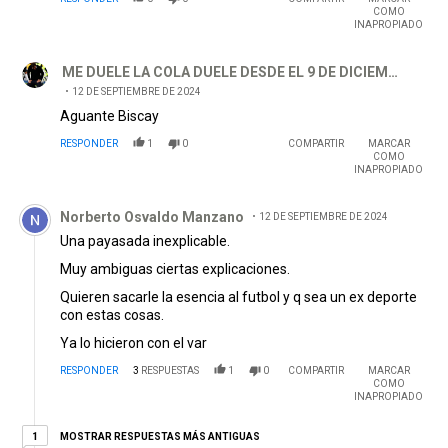
COMO
INAPROPIADO
Comentario de ME DUELE LA COLA DUELE DESDE EL 9 DE DI
ME DUELE LA COLA DUELE DESDE EL 9 DE DICIEMBRE
12 DE SEPTIEMBRE DE 2024
Aguante Biscay
RESPONDER
1
0
COMPARTIR
MARCAR
COMO
INAPROPIADO
Comentario de Norberto Osvaldo Manzano.
Norberto Osvaldo Manzano
12 DE SEPTIEMBRE DE 2024
Una payasada inexplicable.
Muy ambiguas ciertas explicaciones.
Quieren sacarle la esencia al futbol y q sea un ex deporte
con estas cosas.
Ya lo hicieron con el var
RESPONDER
3
RESPUESTAS
1
0
COMPARTIR
MARCAR
COMO
INAPROPIADO
1 respuesta más antiguas
MOSTRAR RESPUESTAS MÁS ANTIGUAS
1