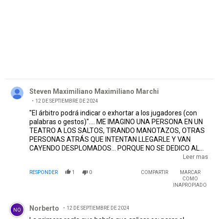
Comentario de Steven Maximiliano Maximiliano Marchi.
Steven Maximiliano Maximiliano Marchi
12 DE SEPTIEMBRE DE 2024
"El árbitro podrá indicar o exhortar a los jugadores (con
palabras o gestos)".... ME IMAGINO UNA PERSONA EN UN
TEATRO A LOS SALTOS, TIRANDO MANOTAZOS, OTRAS
PERSONAS ATRÁS QUE INTENTAN LLEGARLE Y VAN
CAYENDO DESPLOMADOS... PORQUE NO SE DEDICO AL
TEATRO EL QUE INVENTÓ ESA LEY JAJAJAJAJA cosas
Leer mas
del fútbol argentino medio progre tu escena desde la
RESPONDER
1
0
COMPARTIR
MARCAR
tribuna, muero por verla
EDITADO
COMO
INAPROPIADO
Comentario de Norberto.
Norberto
12 DE SEPTIEMBRE DE 2024
NO