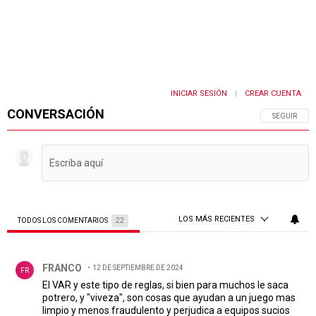
INICIAR SESIÓN
CREAR CUENTA
|
CONVERSACIÓN
SIGA ESTA 
SEGUIR
LOS MÁS RECIENTES
TODOS LOS COMENTARIOS
22
Todos los comentarios
Comentario de FRANCO.
FRANCO
12 DE SEPTIEMBRE DE 2024
FR
El VAR y este tipo de reglas, si bien para muchos le saca
potrero, y "viveza", son cosas que ayudan a un juego mas
limpio y menos fraudulento y perjudica a equipos sucios