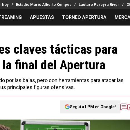
r hoy
Estadio Mario Alberto Kempes
Lautaro Pereyra River
O
TREAMING
APUESTAS
TORNEO APERTURA
MERCA
MILLONARIOS
LPM PARA EL HINCHA
APUESTA
Mercado de Pases
Streaming
Noticias
res claves tácticas para
Análisis tácticos
Entradas
Guías
la final del Apertura
Juanfer Quintero
Hinchas
Códigos
Chacho Coudet
Los goles de River
Pronósti
Ex River
Entrevistas
Apuesta d
o por las bajas, pero con herramientas para atacar las
Apuestas
us principales figuras ofensivas.
Seguí a LPM en Google!