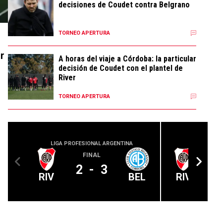
decisiones de Coudet contra Belgrano
TORNEO APERTURA
r
A horas del viaje a Córdoba: la particular
decisión de Coudet con el plantel de
River
TORNEO APERTURA
LIGA PROFESIONAL ARGENTINA
CONMEBOL
FINAL
2
-
3
RIV
BEL
RIV