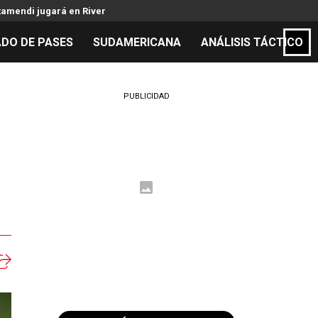
tamendi jugará en River
DO DE PASES
SUDAMERICANA
ANÁLISIS TÁCTICO
S
PUBLICIDAD
cos
el día
 Mundial 2026