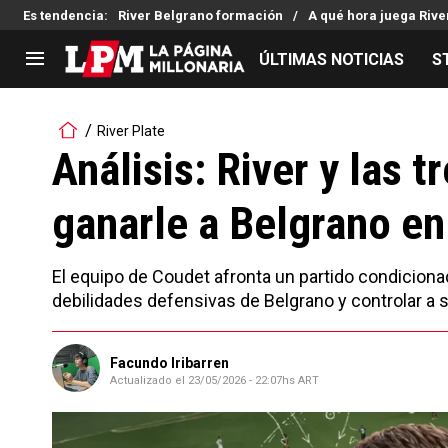
Es tendencia
:
River Belgrano formación
A qué hora juega Rive
ÚLTIMAS NOTICIAS
S
LIGA PROFESIONAL
TORNEOS
River Plate
Noticias
Copa Sudamericana
Análisis: River y las t
Tabla de posiciones
Copa Argentina
ganarle a Belgrano en 
Fixture
Selección Argentina
Reserva
El equipo de Coudet afronta un partido condicionad
debilidades defensivas de Belgrano y controlar a s
Facundo Iribarren
Actualizado el
23/05/2026 - 22:07hs ART