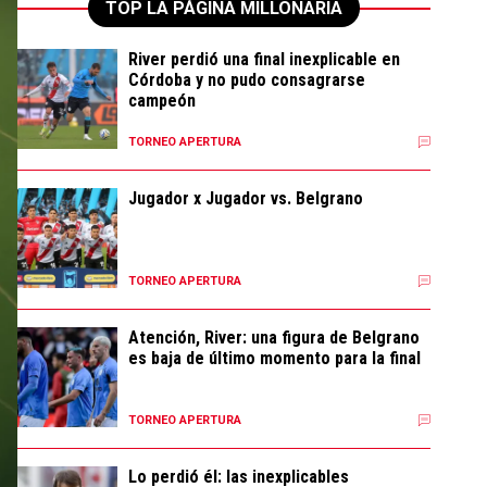
TOP LA PÁGINA MILLONARIA
River perdió una final inexplicable en
Córdoba y no pudo consagrarse
campeón
TORNEO APERTURA
Jugador x Jugador vs. Belgrano
TORNEO APERTURA
Atención, River: una figura de Belgrano
es baja de último momento para la final
TORNEO APERTURA
Lo perdió él: las inexplicables