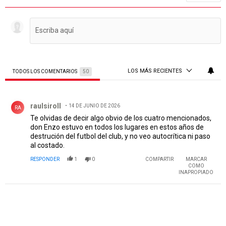
LOS MÁS RECIENTES
TODOS LOS COMENTARIOS
50
Todos los comentarios
Comentario de raulsiroll.
raulsiroll
14 DE JUNIO DE 2026
RA
Te olvidas de decir algo obvio de los cuatro mencionados,
don Enzo estuvo en todos los lugares en estos años de
destrución del futbol del club, y no veo autocrítica ni paso
al costado.
RESPONDER
1
0
COMPARTIR
MARCAR
COMO
INAPROPIADO