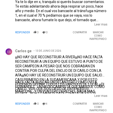
Ya te lo dije en x, tranquilo si querés buscar comentarios.
Te estás adelantando ahora deja respirar un poco, hace
año y medio. En el cual vos bancaste al tránsfuga número
1, en el cual el 70 % pedíamos que se vaya, vos lo
bancaste, ahora fumate lo que dejo, el tornado que
devastó a River, gasto fortuna saco jugadores, no. Valorizo
Leer mas
a las inferiores metió a toda su familia, entro por la puerta
RESPONDER
3
0
COMPARTIR
MARCAR
de atras, y vos lo bancaste ahora hay que fumarse la
COMO
estela que dejo que fue muy grave y profunda, vos hace
INAPROPIADO
silencio, lo mismo que lito y el turco , eso fue casarse con
Comentario de Carlos ge.
un técnico y nunca haber mirado, que primero está River
Carlos ge
13 DE JUNIO DE 2026
ante todo. Que te quede claro!!!
CG
EDITADO
¡¡¡NO HAY QUE RECONSTRUIR A RIVER¡¡¡NO HACE FALTA
RECONSTRUIR A UN EQUIPO QUE ESTUVO A PUNTO DE
SER CAMPEON A PESAR QUE NOS COBRABAN EN
CONTRA POR CULPA DEL ENOJO DE DI CARLO CON LA
AFA¡¡¡NO HAY UE RECONSTRUIR UN EQUIPO QUE SALIO
CASI PRIMERO EN LA SUDAMERICANA Y POR ESTO
HACE FALTA BUSCAR UN DELANTERO COMO UVITA
PODEMOS DEFINIR TODOS LOS PARTIDOS DE LOCAL¡¡¡DI
FERNANDEZ...UN MEDIOCAMPISTA QUE MARQUE COMO
CARLO...VOS QUE SOS CIEGO DE ENTENDER EL
MARCONE...Y UN PUNTERO DERECHO...NADA MAS
FUTBOL...POR LO MENOS DATE CUENTA DE ESTOS
Leer mas
RESULTADOS..¡¡¡ENTONCES SOLO PODES SACAR A
CASTAÑO...GALARZA FONDA...SUBIABRE..Y NADA
RESPONDER
0
4
COMPARTIR
MARCAR
MAS¡¡¡LOS JUGADORES SON BUENOS Y ESO QUEDO
COMO
INAPROPIADO
DEMOSTRADO CON COUDET¡¡¡PORQUE YA NO ESTA