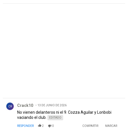
GALLARDO... EL DESTRUCTOR DE JUGADORES....QUE
ECHO A VARIOS BUENOS COMO BORJA ..SOLARI...EL PITY
MARTINEZ...ENZO PEREZ..
PUBLICIDAD
Comentario de Crack10.
Crack10
13 DE JUNIO DE 2026
CR
No vienen delanteros ni el 9. Cozza Aguilar y Lonbobi
vaciando el club.
EDITADO
RESPONDER
2
0
COMPARTIR
MARCAR