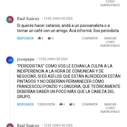
COMO
INAPROPIADO
Comentario de Raúl Suárez.
Raúl Suárez
13 DE JUNIO DE 2026
RS
Si querés hacer catarsis, andá a un psicoanalista o a
tomar un café con un amigo. Acá informá. Sos periodista.
RESPONDER
4
0
COMPARTIR
MARCAR
COMO
INAPROPIADO
Comentario de josepepe.
josepepe
13 DE JUNIO DE 2026
JO
"PERIODISTAS" COMO VOS LE ECHAN LA CULPA A LA
INEXPERIENCIA A LA HORA DE COMUNICAR Y DE
NEGOCIAR, SI ES ASÍ LOS QUE ESTÁN ALREDEDOR ESTÁN
PINTADOS Y NO DEBERÍAN PERMANECER CÓMO
FRANCESCOLI PONZIO Y LONGORIA, QUE TEÓRICAMENTE
DEBERÍAN SABER UN POCO MÁS QUE LA CABEZA DEL
GRUPO.
RESPONDER
1
RESPUESTA
4
0
COMPARTIR
MARCAR
COMO
INAPROPIADO
Respuesta de Raúl Suárez.
Raúl Suárez
13 DE JUNIO DE 2026