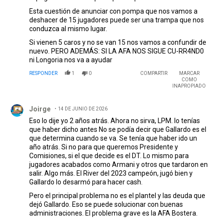
Esta cuestión de anunciar con pompa que nos vamos a
deshacer de 15 jugadores puede ser una trampa que nos
conduzca al mismo lugar.
Si vienen 5 caros y no se van 15 nos vamos a confundir de
nuevo. PERO ADEMÁS: SI LA AFA NOS SIGUE CU-RR4ND0
ni Longoria nos va a ayudar
RESPONDER
1
0
COMPARTIR
MARCAR
COMO
INAPROPIADO
Comentario de Joirge.
Joirge
14 DE JUNIO DE 2026
Eso lo dije yo 2 años atrás. Ahora no sirva, LPM. lo tenías
que haber dicho antes No se podía decir que Gallardo es el
que determina cuando se va. Se tenía que haber ido un
año atrás. Si no para que queremos Presidente y
Comisiones, si el que decide es el DT. Lo mismo para
jugadores acabados como Armani y otros que tardaron en
salir. Algo más. El River del 2023 campeón, jugó bien y
Gallardo lo desarmó para hacer cash.
Pero el principal problema no es el plantel y las deuda que
dejó Gallardo. Eso se puede solucionar con buenas
administraciones. El problema grave es la AFA Bostera.