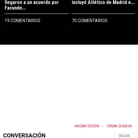
llegaron a un acuerdo por
incluyó Atlético de Madrid e...
Facundo...
19 COMENTARIOS
70 COMENTARIOS
PUBLICIDAD
INICIAR SESIÓN
CREAR CUENTA
|
CONVERSACIÓN
SIGA ESTA 
SEGUIR