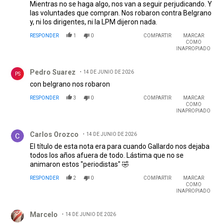
Mientras no se haga algo, nos van a seguir perjudicando. Y
las voluntades que compran. Nos robaron contra Belgrano
y, ni los dirigentes, ni la LPM dijeron nada.
RESPONDER
1
0
COMPARTIR
MARCAR
COMO
INAPROPIADO
Comentario de Pedro Suarez.
Pedro Suarez
14 DE JUNIO DE 2026
PS
con belgrano nos robaron
RESPONDER
3
0
COMPARTIR
MARCAR
COMO
INAPROPIADO
Comentario de Carlos Orozco.
Carlos Orozco
14 DE JUNIO DE 2026
El título de esta nota era para cuando Gallardo nos dejaba
todos los años afuera de todo. Lástima que no se
animaron estos "periodistas" 🤣
RESPONDER
2
0
COMPARTIR
MARCAR
COMO
INAPROPIADO
Comentario de Marcelo.
Marcelo
14 DE JUNIO DE 2026