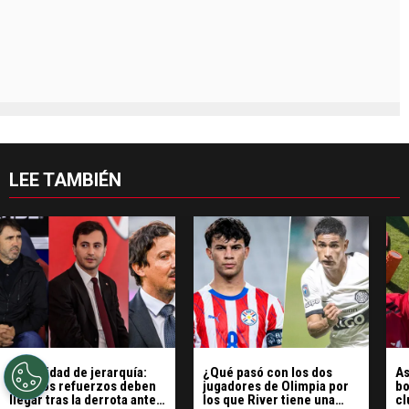
LEE TAMBIÉN
Necesidad de jerarquía:
¿Qué pasó con los dos
As
cuántos refuerzos deben
jugadores de Olimpia por
bo
llegar tras la derrota ante
los que River tiene una
cl