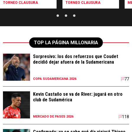
TORNEO CLAUSURA
TORNEO CLAUSURA
ME
TOP LA PÁGINA MILLONARIA
Sorpresivo: los dos refuerzos que Coudet
decidió dejar afuera de la Sudamericana
77
COPA SUDAMERICANA 2026
Kevin Castaño se va de River: jugará en otro
club de Sudamérica
118
MERCADO DE PASES 2026
Confirmado: ya se sabe qué día viajará Thiago