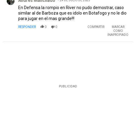
Andres Manchado
24 DE JULIO DE 2025
En Defensa la rompio en River no pudo demostrar, caso
similar al de Barboza que es idolo en Botafogo y no le dio
para jugar en el mas grande!!!
RESPONDER
0
0
COMPARTIR
MARCAR
COMO
INAPROPIADO
PUBLICIDAD