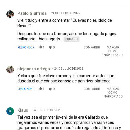
Comentario de Pablo Giuffrida.
Pablo Giuffrida
24 DE JULIO DE 2025
vi el titulo y entre a comentar "Cuevas no es idolo de
River!!!".
Despues lei que era Ramon, asi que bien jugado pagina
millonaria... bien jugado...
EDITADO
RESPONDER
1
0
COMPARTIR
MARCAR
COMO
INAPROPIADO
Comentario de alejandro ortega.
alejandro ortega
24 DE JULIO DE 2025
Y claro que fue clave ramon.yo lo comente antes que
duseda.el que conose conose de adn river platence
RESPONDER
1
0
COMPARTIR
MARCAR
COMO
INAPROPIADO
Comentario de Klaus.
Klaus
24 DE JULIO DE 2025
KL
Tal vez sea el primer juvenil de la era Gallardo que
regalamos varias veces y recompramos varias veces
(pagamos el préstamo después de regalarlo a Defensa y