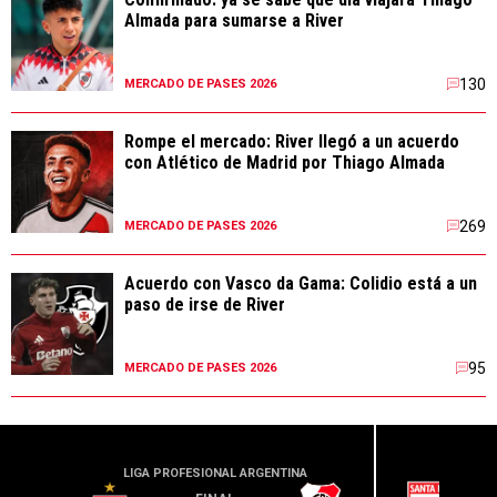
Almada para sumarse a River
130
MERCADO DE PASES 2026
Rompe el mercado: River llegó a un acuerdo
con Atlético de Madrid por Thiago Almada
269
MERCADO DE PASES 2026
Acuerdo con Vasco da Gama: Colidio está a un
paso de irse de River
95
MERCADO DE PASES 2026
LIGA PROFESIONAL ARGENTINA
CONME