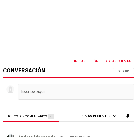
INICIAR SESIÓN
CREAR CUENTA
|
CONVERSACIÓN
SIGA ESTA 
SEGUIR
LOS MÁS RECIENTES
TODOS LOS COMENTARIOS
4
Todos los comentarios
Comentario de Andres Manchado.