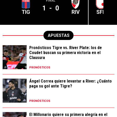
FINAL
1
-
0
TIG
RIV
SFE
APUESTAS
Pronósticos Tigre vs. River Plate: los de
Coudet buscan su primera victoria en el
Clausura
PRONÓSTICOS
Ángel Correa quiere levantar a River: ¿Cuánto
paga su gol ante Tigre?
PRONÓSTICOS
El Millonario quiere su primera alegría en el