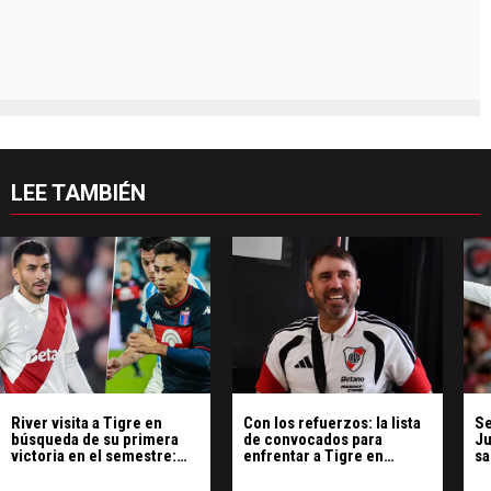
LEE TAMBIÉN
River visita a Tigre en
Con los refuerzos: la lista
Se
búsqueda de su primera
de convocados para
Ju
victoria en el semestre:
enfrentar a Tigre en
sa
hora, TV y formaciones
Victoria