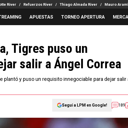
tte River
Refuerzos River
Thiago Almada River
Mauro Aramb
TREAMING
APUESTAS
TORNEO APERTURA
MERCA
MILLONARIOS
LPM PARA EL HINCHA
APUESTA
Mercado de Pases
Streaming
Noticias
a, Tigres puso un
Análisis tácticos
Entradas
Guías
ejar salir a Ángel Correa
Juanfer Quintero
Hinchas
Códigos
Chacho Coudet
Los goles de River
Pronósti
Ex River
Entrevistas
Apuesta d
 plantó y puso un requisito innegociable para dejar salir 
Apuestas
Seguí a LPM en Google!
189