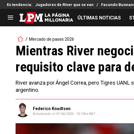
Es tendencia
:
Jugadores de River que se van
Facundo Buonano
ÚLTIMAS NOTICIAS
S
LIGA PROFESIONAL
TORNEOS
Mercado de pases 2026
Noticias
Copa Sudamericana
Mientras River negoci
Tabla de posiciones
Copa Argentina
requisito clave para d
Fixture
Selección Argentina
Reserva
River avanza por Ángel Correa, pero Tigres UANL se
argentino.
Federico Knudtsen
Actualizado el
01/06/2026 - 10:10hs ART