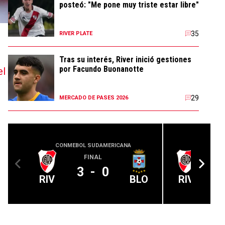
posteó: "Me pone muy triste estar libre"
35
RIVER PLATE
Tras su interés, River inició gestiones
por Facundo Buonanotte
el
29
MERCADO DE PASES 2026
CONMEBOL SUDAMERICANA
COPA
FINAL
A 
3
-
0
RIV
BLO
RIV