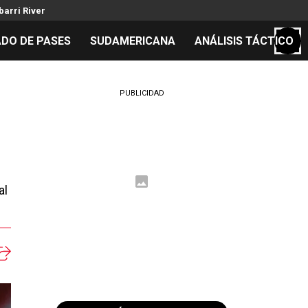
arri River
DO DE PASES
SUDAMERICANA
ANÁLISIS TÁCTICO
S
PUBLICIDAD
cos
el día
al
 Mundial 2026