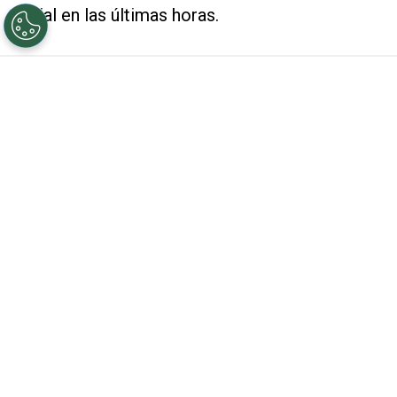
oficial en las últimas horas.
VER TAMBIÉN
Gallardo lo espera: por qué se demora
lo de Santino Andino y River no corta la