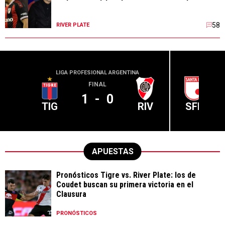
58
RIVER PLATE
LIGA PROFESIONAL ARGENTINA
CONME
FINAL
1
-
0
TIG
RIV
SFE
APUESTAS
Pronósticos Tigre vs. River Plate: los de
Coudet buscan su primera victoria en el
Clausura
PRONÓSTICOS