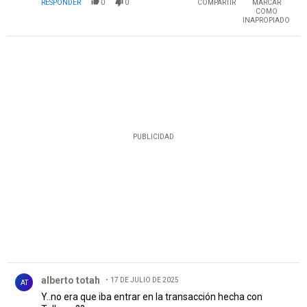
RESPONDER
0
0
COMPARTIR
MARCAR
COMO
INAPROPIADO
PUBLICIDAD
Comentario de alberto totah.
alberto totah
17 DE JULIO DE 2025
AT
Y..no era que iba entrar en la transacción hecha con