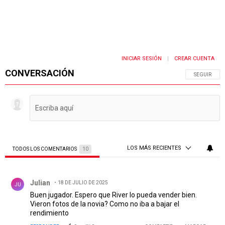
INICIAR SESIÓN
CREAR CUENTA
|
CONVERSACIÓN
SIGA ESTA 
SEGUIR
LOS MÁS RECIENTES
TODOS LOS COMENTARIOS
10
Todos los comentarios
Comentario de Julian.
Julian
18 DE JULIO DE 2025
JU
Buen jugador. Espero que River lo pueda vender bien.
Vieron fotos de la novia? Como no iba a bajar el
rendimiento