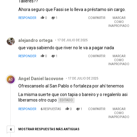
Talleres??
Ahora seguro que Fassi se lo lleva a préstamo sin cargo.
RESPONDER
0
1
COMPARTIR
MARCAR
COMO
INAPROPIADO
Comentario de alejandro ortega.
alejandro ortega
17 DE JULIO DE 2025
que vaya sabiendo que river no le va a pagar nada
RESPONDER
0
1
COMPARTIR
MARCAR
COMO
INAPROPIADO
Comentario de Angel Daniel Iacovone.
Angel Daniel Iacovone
17 DE JULIO DE 2025
AD
Ofrescanselo al San Pablo o fortaleza por ahí tenemos
La misma suerte que con tapia o bareiro y o regalenlo asi
liberamos otro cupo
EDITADO
RESPONDER
6
RESPUESTAS
0
1
COMPARTIR
MARCAR
COMO
INAPROPIADO
4 respuestas más antiguas
MOSTRAR RESPUESTAS MÁS ANTIGUAS
4