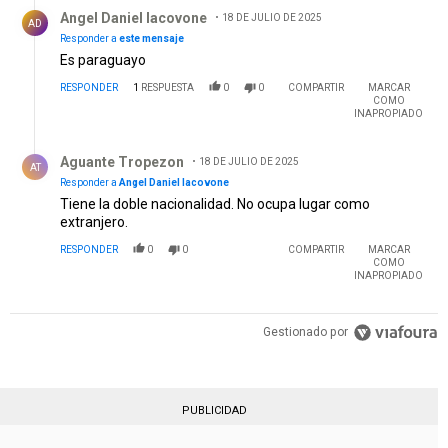
Respuesta de Angel Daniel Iacovone.
Angel Daniel Iacovone
18 DE JULIO DE 2025
AD
Responder a
este mensaje
Es paraguayo
RESPONDER
1
RESPUESTA
0
0
COMPARTIR
MARCAR
COMO
INAPROPIADO
Respuesta de Aguante Tropezon.
Aguante Tropezon
18 DE JULIO DE 2025
AT
Responder a
Angel Daniel Iacovone
Tiene la doble nacionalidad. No ocupa lugar como
extranjero.
RESPONDER
0
0
COMPARTIR
MARCAR
COMO
INAPROPIADO
Gestionado por
PUBLICIDAD