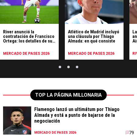
River anunció la
Atlético de Madrid incluyó
La
contratación de Francisco
una cláusula por Thiago
an
Ortega: los detalles de su
Almada: en qué consiste
Ai
llegada
MERCADO DE PASES 2026
MERCADO DE PASES 2026
RI
TOP LA PÁGINA MILLONARIA
Flamengo lanzó un ultimátum por Thiago
Almada y está a punto de bajarse de la
negociación
79
MERCADO DE PASES 2026