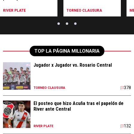
Central
RIVER PLATE
TORNEO CLAUSURA
ME
TOP LA PÁGINA MILLONARIA
Jugador x Jugador vs. Rosario Central
378
TORNEO CLAUSURA
El posteo que hizo Acuña tras el papelón de
River ante Central
132
RIVER PLATE