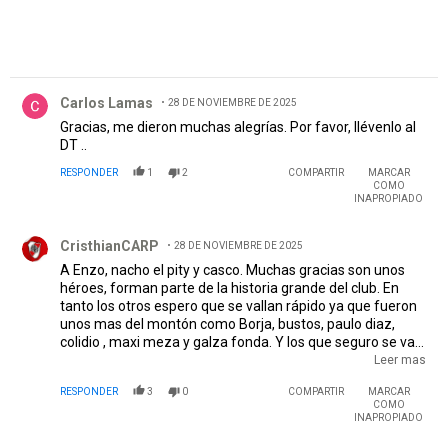
Comentario de Carlos Lamas.
Carlos Lamas
28 DE NOVIEMBRE DE 2025
Gracias, me dieron muchas alegrías. Por favor, llévenlo al
DT ..
RESPONDER
1
2
COMPARTIR
MARCAR
COMO
INAPROPIADO
Comentario de CristhianCARP.
CristhianCARP
28 DE NOVIEMBRE DE 2025
A Enzo, nacho el pity y casco. Muchas gracias son unos
héroes, forman parte de la historia grande del club. En
tanto los otros espero que se vallan rápido ya que fueron
unos mas del montón como Borja, bustos, paulo diaz,
colidio , maxi meza y galza fonda. Y los que seguro se van
a quedar y no demuestren nada al año se tienen que ir
Leer mas
igual porque eso de la adaptación es puro verso, como
RESPONDER
3
0
COMPARTIR
MARCAR
castaño y portillo
COMO
INAPROPIADO