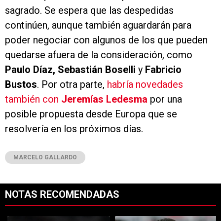
sagrado. Se espera que las despedidas
continúen, aunque también aguardarán para
poder negociar con algunos de los que pueden
quedarse afuera de la consideración, como
Paulo Díaz, Sebastián Boselli
y
Fabricio
Bustos
. Por otra parte,
habría novedades
también con
Jeremías Ledesma
por una
posible propuesta desde Europa que se
resolvería en los próximos días.
MARCELO GALLARDO
NOTAS RECOMENDADAS
Este listado muestra los artículos con más comentarios en los últimos 7
Un artículo de tendencia con el título "Kevin Castaño se va de River 
Un artículo de tendencia con el tí