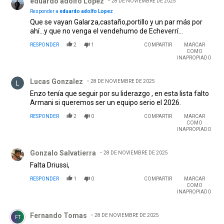
eduardo adolfo Lopez
28 DE NOVIEMBRE DE 2025
Responder a
eduardo adolfo Lopez
Que se vayan Galarza,castaño,portillo y un par más por
ahí...y que no venga el vendehumo de Echeverrí...
RESPONDER
2
1
COMPARTIR
MARCAR
COMO
INAPROPIADO
Comentario de Lucas Gonzalez.
Lucas Gonzalez
28 DE NOVIEMBRE DE 2025
Enzo tenía que seguir por su liderazgo , en esta lista falto
Armani si queremos ser un equipo serio el 2026.
RESPONDER
2
0
COMPARTIR
MARCAR
COMO
INAPROPIADO
Comentario de Gonzalo Salvatierra.
Gonzalo Salvatierra
28 DE NOVIEMBRE DE 2025
Falta Driussi,
RESPONDER
1
0
COMPARTIR
MARCAR
COMO
INAPROPIADO
Comentario de Fernando Tomas.
Fernando Tomas
28 DE NOVIEMBRE DE 2025
FT