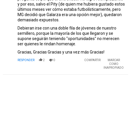
y por eso, salvo el Pity (de quien me hubiera gustado estos
últimos meses ver cómo estaba futbolísticamente, pero
MG decidió que Galarza era una opción mejor), quedaron
demasiado expuestos.
Debieran irse con una doble fila de jóvenes de nuestro
semillero, porque la mayoría de los que llegaron y se
supone seguirán teniendo "oportunidades" no merecen
ser quienes le rindan homenaje.
Gracias, Gracias Gracias y una vez más Gracias!
RESPONDER
2
0
COMPARTIR
MARCAR
COMO
INAPROPIADO
PUBLICIDAD