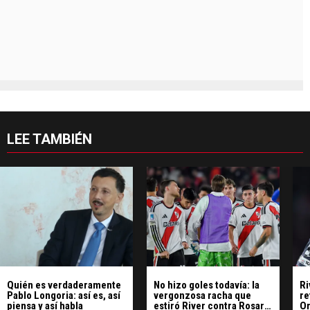
LEE TAMBIÉN
Quién es verdaderamente
No hizo goles todavía: la
Ri
Pablo Longoria: así es, así
vergonzosa racha que
re
piensa y así habla
estiró River contra Rosario
Or