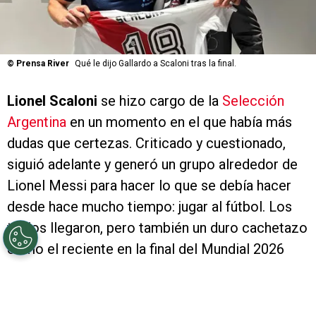
©
Prensa River
Qué le dijo Gallardo a Scaloni tras la final.
Lionel Scaloni
se hizo cargo de la
Selección
Argentina
en un momento en el que había más
dudas que certezas. Criticado y cuestionado,
siguió adelante y generó un grupo alrededor de
Lionel Messi para hacer lo que se debía hacer
desde hace mucho tiempo: jugar al fútbol. Los
títulos llegaron, pero también un duro cachetazo
como el reciente en la final del Mundial 2026
contra España que lo llevó a poner en suspenso
su continuidad. A modo de agradecimiento,
Marcelo Gallardo
le dedicó unas palabras.