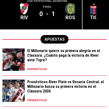
LIGA PROFESIONAL ARGENTINA
LIGA PR
FINAL
0
-
1
RIV
ROS
TIG
APUESTAS
El Millonario quiere su primera alegría en el
Clausura: ¿Cuánto paga la victoria de River
ante Tigre?
PRONÓSTICOS
Pronósticos River Plate vs Rosario Central: el
Millonario busca su primera victoria en el
Clausura 2026
PRONÓSTICOS