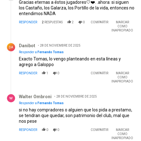
Gracias eternas a éstos jugadores🤍❤️. .ahora: si siguen
los Castaño, los Galarza, los Portillo de la vida, entonces no
entendimos NADA
RESPONDER
2
RESPUESTAS
2
0
COMPARTIR
MARCAR
COMO
INAPROPIADO
Respuesta de Danibot.
Danibot
28 DE NOVIEMBRE DE 2025
DA
Responder a
Fernando Tomas
Exacto Tomas, lo vengo planteando en esta líneas y
agrego a Galoppo
RESPONDER
1
0
COMPARTIR
MARCAR
COMO
INAPROPIADO
Respuesta de Walter Ombroni.
Walter Ombroni
28 DE NOVIEMBRE DE 2025
Responder a
Fernando Tomas
si no hay compradores o alguien que los pida a prestamo,
se tendran que quedar, son patrimonio del club, mal que
nos pese
RESPONDER
0
0
COMPARTIR
MARCAR
COMO
INAPROPIADO