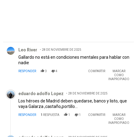
Comentario de Leo River.
Leo River
28 DE NOVIEMBRE DE 2025
Gallardo no está en condiciones mentales para hablar con
nadie
RESPONDER
3
4
COMPARTIR
MARCAR
COMO
INAPROPIADO
Comentario de eduardo adolfo Lopez.
eduardo adolfo Lopez
28 DE NOVIEMBRE DE 2025
Los héroes de Madrid deben quedarse, banco y listo, que
vaya Galarza ,castaño,portillo...
RESPONDER
1
RESPUESTA
1
1
COMPARTIR
MARCAR
COMO
INAPROPIADO
Respuesta de eduardo adolfo Lopez.