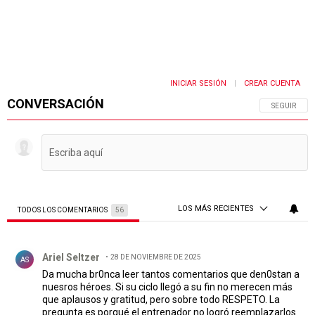
INICIAR SESIÓN
CREAR CUENTA
|
CONVERSACIÓN
SIGA ESTA 
SEGUIR
LOS MÁS RECIENTES
TODOS LOS COMENTARIOS
56
Todos los comentarios
Comentario de Ariel Seltzer.
Ariel Seltzer
28 DE NOVIEMBRE DE 2025
AS
Da mucha br0nca leer tantos comentarios que den0stan a
nuesros héroes. Si su ciclo llegó a su fin no merecen más
que aplausos y gratitud, pero sobre todo RESPETO. La
pregunta es porqué el entrenador no logró reemplazarlos