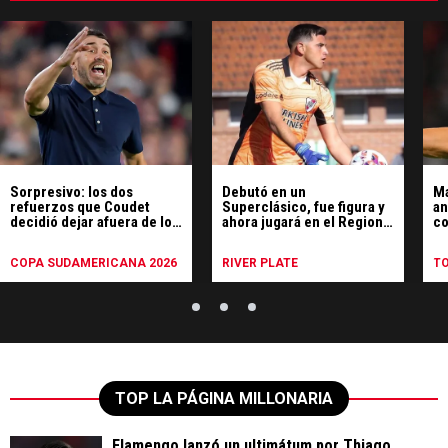
Sorpresivo: los dos
Debutó en un
Ma
refuerzos que Coudet
Superclásico, fue figura y
an
decidió dejar afuera de los
ahora jugará en el Regional
co
octavos de la
Amateur
Ti
Sudamericana
COPA SUDAMERICANA 2026
RIVER PLATE
T
TOP LA PÁGINA MILLONARIA
Flamengo lanzó un ultimátum por Thiago