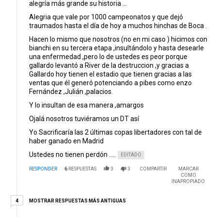
alegría más grande su historia ...
Alegria que vale por 1000 campeonatos y que dejó
traumados hasta el día de hoy a muchos hinchas de Boca .
Hacen lo mismo que nosotros (no en mi caso ) hicimos con
bianchi en su tercera etapa ,insultándolo y hasta desearle
una enfermedad ,pero lo de ustedes es peor porque
gallardo levantó a River de la destruccion ,y gracias a
Gallardo hoy tienen el estadio que tienen gracias a las
ventas que él generó potenciando a pibes como enzo
Fernández ,Julián ,palacios.
Y lo insultan de esa manera ,amargos
Ojalá nosotros tuviéramos un DT así
Yo Sacrificaría las 2 últimas copas libertadores con tal de
haber ganado en Madrid
Ustedes no tienen perdón .....
EDITADO
RESPONDER
6
RESPUESTAS
3
3
COMPARTIR
MARCAR
COMO
INAPROPIADO
4 respuestas más antiguas
MOSTRAR RESPUESTAS MÁS ANTIGUAS
4
Respuesta de Ramon.