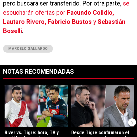
pero buscará ser transferido. Por otra parte,
se
escucharán ofertas por
Facundo Colidio,
Lautaro Rivero, Fabricio Bustos
y
Sebastián
Boselli
.
MARCELO GALLARDO
NOTAS RECOMENDADAS
Este listado muestra los artículos con más comentarios en los últimos 7
Un artículo de tendencia con el título "River vs. Tigre: hora, TV y pos
Un artículo de tendencia con el tí
River vs. Tigre: hora, TV y
Desde Tigre confirmaron el