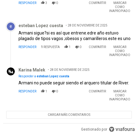
RESPONDER
3
0
COMPARTIR
MARCAR
COMO
INAPROPIADO
Comentario de esteban Lopez cuesta.
esteban Lopez cuesta
28 DE NOVIEMBRE DE 2025
Armani sigue?si es así que entrene.edre año estuvo
plagado de tipos vagos ;obesos y camarilleros.este es uno
RESPONDER
1
RESPUESTA
1
0
COMPARTIR
MARCAR
COMO
INAPROPIADO
Respuesta de Karina Malek.
Karina Malek
28 DE NOVIEMBRE DE 2025
Responder a
esteban Lopez cuesta
Armani no puede seguir siendo el arquero titular de River.
RESPONDER
1
0
COMPARTIR
MARCAR
COMO
INAPROPIADO
CARGAR MÁS COMENTARIOS
Gestionado por