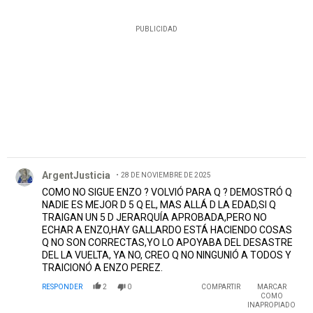
PUBLICIDAD
Comentario de ArgentJusticia.
ArgentJusticia
28 DE NOVIEMBRE DE 2025
COMO NO SIGUE ENZO ? VOLVIÓ PARA Q ? DEMOSTRÓ Q
NADIE ES MEJOR D 5 Q EL, MAS ALLÁ D LA EDAD,SI Q
TRAIGAN UN 5 D JERARQUÍA APROBADA,PERO NO
ECHAR A ENZO,HAY GALLARDO ESTÁ HACIENDO COSAS
Q NO SON CORRECTAS,YO LO APOYABA DEL DESASTRE
DEL LA VUELTA, YA NO, CREO Q NO NINGUNIÓ A TODOS Y
TRAICIONÓ A ENZO PEREZ.
RESPONDER
2
0
COMPARTIR
MARCAR
COMO
INAPROPIADO