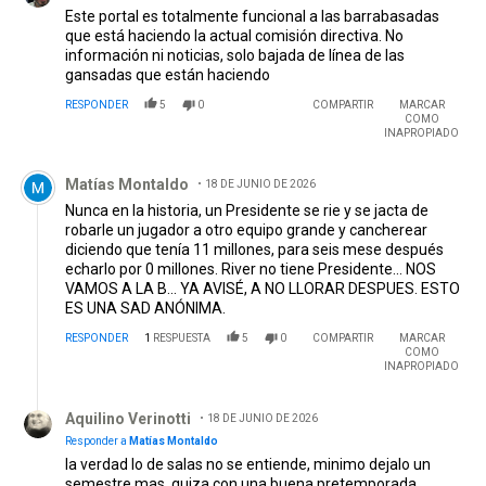
Este portal es totalmente funcional a las barrabasadas
que está haciendo la actual comisión directiva. No
información ni noticias, solo bajada de línea de las
gansadas que están haciendo
RESPONDER
5
0
COMPARTIR
MARCAR
COMO
INAPROPIADO
Comentario de Matías Montaldo.
Matías Montaldo
18 DE JUNIO DE 2026
Nunca en la historia, un Presidente se rie y se jacta de
robarle un jugador a otro equipo grande y cancherear
diciendo que tenía 11 millones, para seis mese después
echarlo por 0 millones. River no tiene Presidente... NOS
VAMOS A LA B... YA AVISÉ, A NO LLORAR DESPUES. ESTO
ES UNA SAD ANÓNIMA.
RESPONDER
1
RESPUESTA
5
0
COMPARTIR
MARCAR
COMO
INAPROPIADO
Respuesta de Aquilino Verinotti.
Aquilino Verinotti
18 DE JUNIO DE 2026
Responder a
Matías Montaldo
la verdad lo de salas no se entiende, minimo dejalo un
semestre mas, quiza con una buena pretemporada