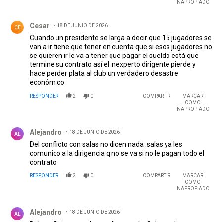
INAPROPIADO
Comentario de Cesar.
Cesar
18 DE JUNIO DE 2026
CE
Cuando un presidente se larga a decir que 15 jugadores se
van a ir tiene que tener en cuenta que si esos jugadores no
se quieren ir le va a tener que pagar el sueldo está que
termine su contrato así el inexperto dirigente pierde y
hace perder plata al club un verdadero desastre
económico
RESPONDER
2
0
COMPARTIR
MARCAR
COMO
INAPROPIADO
Comentario de Alejandro .
Alejandro
18 DE JUNIO DE 2026
AL
Del conflicto con salas no dicen nada .salas ya les
comunico a la dirigencia q no se va si no le pagan todo el
contrato
RESPONDER
2
0
COMPARTIR
MARCAR
COMO
INAPROPIADO
Comentario de Alejandro .
Alejandro
18 DE JUNIO DE 2026
AL