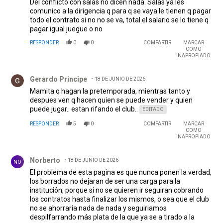
Del conflicto con salas no dicen nada. Salas ya les
comunico a la dirigencia q para q se vaya le tienen q pagar
todo el contrato si no no se va, total el salario se lo tiene q
pagar igual juegue o no
RESPONDER
0
0
COMPARTIR
MARCAR
COMO
INAPROPIADO
Comentario de Gerardo Principe.
Gerardo Principe
18 DE JUNIO DE 2026
Mamita q hagan la pretemporada, mientras tanto y
despues ven q hacen quien se puede vender y quien
puede jugar.. estan rifando el club..
EDITADO
RESPONDER
5
0
COMPARTIR
MARCAR
COMO
INAPROPIADO
Comentario de Norberto.
Norberto
18 DE JUNIO DE 2026
NO
El problema de esta pagina es que nunca ponen la verdad,
los borrados no dejaran de ser una carga para la
institución, porque si no se quieren ir seguiran cobrando
los contratos hasta finalizar los mismos, o sea que el club
no se ahorraria nada de nada y seguiriamos
despilfarrando más plata de la que ya se a tirado a la