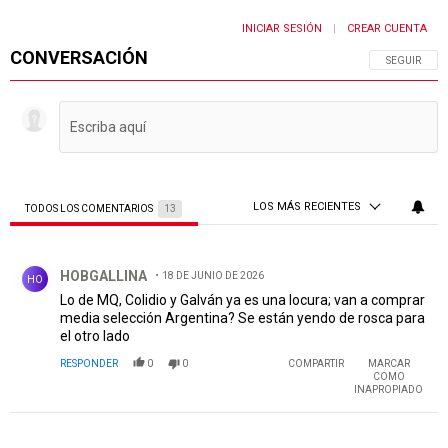
INICIAR SESIÓN
CREAR CUENTA
|
CONVERSACIÓN
SIGA ESTA 
SEGUIR
LOS MÁS RECIENTES
TODOS LOS COMENTARIOS
13
Todos los comentarios
Comentario de HOBGALLINA.
HOBGALLINA
18 DE JUNIO DE 2026
HO
Lo de MQ, Colidio y Galván ya es una locura; van a comprar
media selección Argentina? Se están yendo de rosca para
el otro lado
RESPONDER
0
0
COMPARTIR
MARCAR
COMO
INAPROPIADO