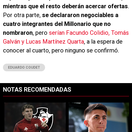
mientras que el resto deberán acercar ofertas
.
Por otra parte,
se declararon negociables a
cuatro integrantes del Millonario que no
nombraron
, pero
serían Facundo Colidio, Tomás
Galván y Lucas Martínez Quarta
, a la espera de
conocer al cuarto, pero ninguno se confirmó.
EDUARDO COUDET
NOTAS RECOMENDADAS
Este listado muestra los artículos con más comentarios en los últimos 7
Un artículo de tendencia con el título "River y Vasco da Gama llegaro
Un artículo de tendencia con el tí