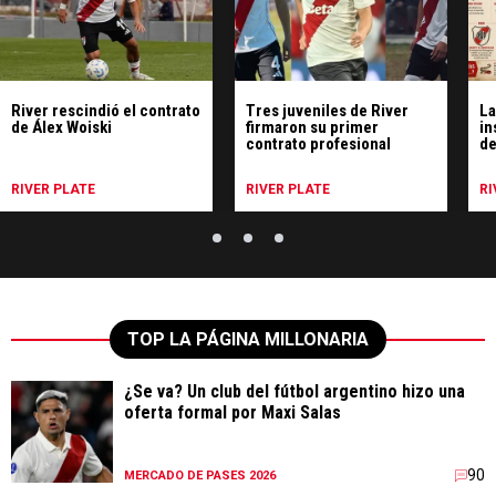
River rescindió el contrato
Tres juveniles de River
La
de Álex Woiski
firmaron su primer
in
contrato profesional
de
RIVER PLATE
RIVER PLATE
RI
TOP LA PÁGINA MILLONARIA
¿Se va? Un club del fútbol argentino hizo una
oferta formal por Maxi Salas
90
MERCADO DE PASES 2026