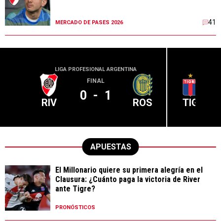
41
MERCADO DE PASES 2026
LIGA PROFESIONAL ARGENTINA
LIGA PR
FINAL
0
-
1
RIV
ROS
TIG
APUESTAS
El Millonario quiere su primera alegría en el
Clausura: ¿Cuánto paga la victoria de River
ante Tigre?
PRONÓSTICOS