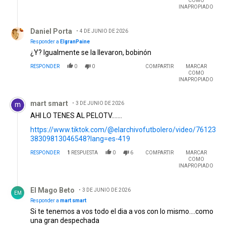
COMO
INAPROPIADO
Respuesta de Daniel Porta.
Daniel Porta
4 DE JUNIO DE 2026
Responder a
ElgranPaine
¿Y? Igualmente se la llevaron, bobinón
RESPONDER
0
0
COMPARTIR
MARCAR
COMO
INAPROPIADO
Comentario de mart smart.
mart smart
3 DE JUNIO DE 2026
AHI LO TENES AL PELOTV.......
https://www.tiktok.com/@elarchivofutbolero/video/76123
38309813046548?lang=es-419
RESPONDER
1
RESPUESTA
0
6
COMPARTIR
MARCAR
COMO
INAPROPIADO
Respuesta de El Mago Beto.
El Mago Beto
3 DE JUNIO DE 2026
EM
Responder a
mart smart
Si te tenemos a vos todo el dia a vos con lo mismo....como
una gran despechada