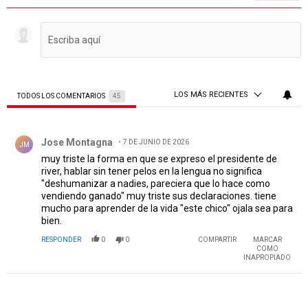
LOS MÁS RECIENTES
TODOS LOS COMENTARIOS
45
Todos los comentarios
Comentario de Jose Montagna.
Jose Montagna
7 DE JUNIO DE 2026
JM
muy triste la forma en que se expreso el presidente de
river, hablar sin tener pelos en la lengua no significa
"deshumanizar a nadies, pareciera que lo hace como
vendiendo ganado" muy triste sus declaraciones. tiene
mucho para aprender de la vida "este chico" ojala sea para
bien.
RESPONDER
0
0
COMPARTIR
MARCAR
COMO
INAPROPIADO