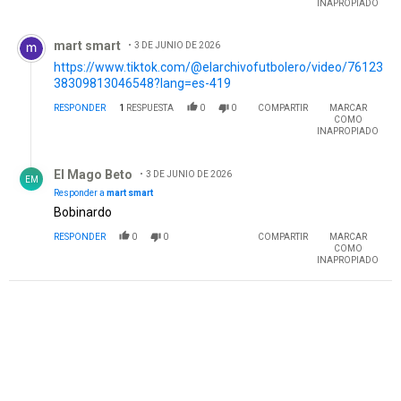
INAPROPIADO
Comentario de mart smart.
mart smart
3 DE JUNIO DE 2026
https://www.tiktok.com/@elarchivofutbolero/video/76123
38309813046548?lang=es-419
RESPONDER
1
RESPUESTA
0
0
COMPARTIR
MARCAR
COMO
INAPROPIADO
Respuesta de El Mago Beto.
El Mago Beto
3 DE JUNIO DE 2026
EM
Responder a
mart smart
Bobinardo
RESPONDER
0
0
COMPARTIR
MARCAR
COMO
INAPROPIADO