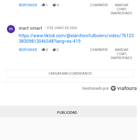
RESPONDER
1
0
COMPARTIR
MARCAR
COMO
INAPROPIADO
Comentario de mart smart.
mart smart
3 DE JUNIO DE 2026
https://www.tiktok.com/@elarchivofutbolero/video/76123
38309813046548?lang=es-419
RESPONDER
0
2
COMPARTIR
MARCAR
COMO
INAPROPIADO
CARGAR MÁS COMENTARIOS
Gestionado por
PUBLICIDAD