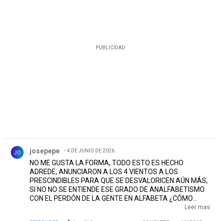
PUBLICIDAD
Comentario de josepepe.
josepepe
4 DE JUNIO DE 2026
JO
NO ME GUSTA LA FORMA, TODO ESTO ES HECHO
ADREDE, ANUNCIARON A LOS 4 VIENTOS A LOS
PRESCINDIBLES PARA QUE SE DESVALORICEN AÚN MÁS,
SI NO NO SE ENTIENDE ESE GRADO DE ANALFABETISMO
CON EL PERDÓN DE LA GENTE EN ALFABETA ¿CÓMO
SACAS 10 PALOS COMO DICEN EN ESTA PÁGINA POR
Leer mas
RIVERO SI ESTÁS DICIENDO QUE NO LO VAS A USAR? Y