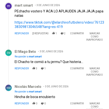
Comentario de mart smart.
mart smart
3 DE JUNIO DE 2026
PEchacho vostero Y ACA LO APLAUDEN JAJA JAJA papa
natas
https://www.tiktok.com/@elarchivofutbolero/video/76123
38309813046548?lang=es-419
RESPONDER
2
RESPUESTAS
1
2
COMPARTIR
MARCAR
COMO
INAPROPIADO
Respuesta de El Mago Beto.
El Mago Beto
3 DE JUNIO DE 2026
EM
Responder a
mart smart
El Chacho te comió a tu jermu? Que histeria...
RESPONDER
3
1
COMPARTIR
MARCAR
COMO
INAPROPIADO
Respuesta de Nicolás Marcelo.
Nicolás Marcelo
3 DE JUNIO DE 2026
NM
Responder a
mart smart
Hincha de boca encubierto
RESPONDER
0
0
COMPARTIR
MARCAR
COMO