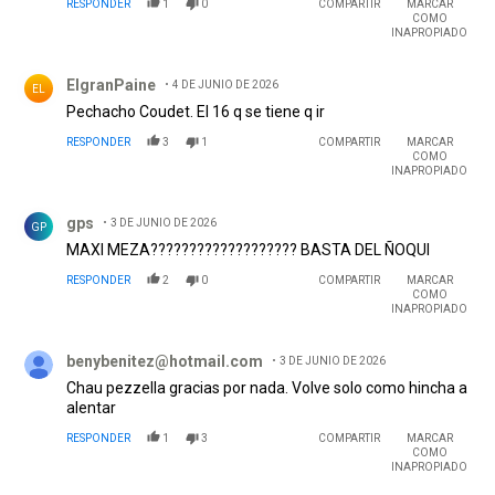
RESPONDER
1
0
COMPARTIR
MARCAR
ESO HAY QUE HACERLO EXTENSIVO A RECUPERAR LO
COMO
QUE SE PUEDA POR GALOPO CASTAÑO MEZA, PORTILLO,
INAPROPIADO
GALARZA, SALAS Y TODOS LOS DEMÁS, APARTE DE
Comentario de ElgranPaine.
HABER COMPRADO A BOSELLI POR CASI 4 PALOS Y
ElgranPaine
4 DE JUNIO DE 2026
VENDERLO POR 1 PALO...........¿ DE VERDAD NO VEN NADA
EL
RARO EN TODAS ESTAS MOVIDAS?
Pechacho Coudet. El 16 q se tiene q ir
EDITADO
RESPONDER
3
1
COMPARTIR
MARCAR
COMO
INAPROPIADO
Comentario de gps.
gps
3 DE JUNIO DE 2026
GP
MAXI MEZA??????????????????? BASTA DEL ÑOQUI
RESPONDER
2
0
COMPARTIR
MARCAR
COMO
INAPROPIADO
Comentario de benybenitez@hotmail.com.
benybenitez@hotmail.com
3 DE JUNIO DE 2026
Chau pezzella gracias por nada. Volve solo como hincha a
alentar
RESPONDER
1
3
COMPARTIR
MARCAR
COMO
INAPROPIADO