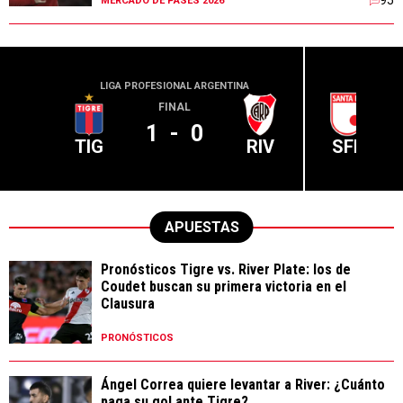
95
MERCADO DE PASES 2026
LIGA PROFESIONAL ARGENTINA
CONME
FINAL
1
-
0
TIG
RIV
SFE
APUESTAS
Pronósticos Tigre vs. River Plate: los de
Coudet buscan su primera victoria en el
Clausura
PRONÓSTICOS
Ángel Correa quiere levantar a River: ¿Cuánto
paga su gol ante Tigre?