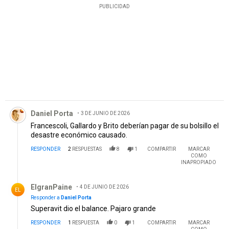
PUBLICIDAD
Comentario de Daniel Porta.
Daniel Porta
3 DE JUNIO DE 2026
Francescoli, Gallardo y Brito deberían pagar de su bolsillo el
desastre económico causado.
RESPONDER
2
RESPUESTAS
8
1
COMPARTIR
MARCAR
COMO
INAPROPIADO
Respuesta de ElgranPaine.
ElgranPaine
4 DE JUNIO DE 2026
EL
Responder a
Daniel Porta
Superavit dio el balance. Pajaro grande
RESPONDER
1
RESPUESTA
0
1
COMPARTIR
MARCAR