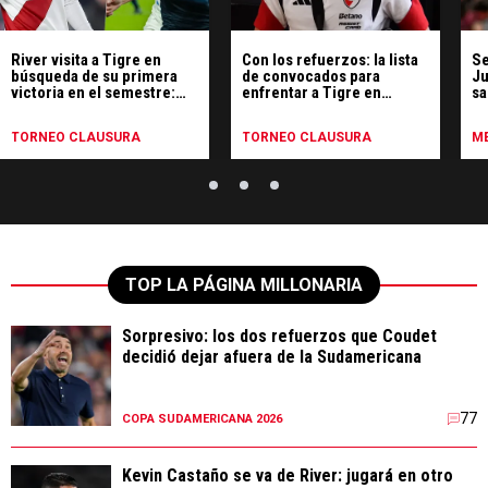
River visita a Tigre en
Con los refuerzos: la lista
Se
búsqueda de su primera
de convocados para
Ju
victoria en el semestre:
enfrentar a Tigre en
sa
hora, TV y formaciones
Victoria
TORNEO CLAUSURA
TORNEO CLAUSURA
ME
TOP LA PÁGINA MILLONARIA
Sorpresivo: los dos refuerzos que Coudet
decidió dejar afuera de la Sudamericana
77
COPA SUDAMERICANA 2026
Kevin Castaño se va de River: jugará en otro