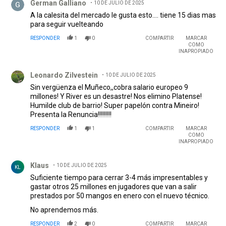
German Galliano
10 DE JULIO DE 2025
A la calesita del mercado le gusta esto.... tiene 15 dias mas
para seguir vuelteando
RESPONDER
1
0
COMPARTIR
MARCAR
COMO
INAPROPIADO
Comentario de Leonardo Zilvestein.
Leonardo Zilvestein
10 DE JULIO DE 2025
Sin vergüenza el Muñeco,,cobra salario europeo 9
millones! Y River es un desastre! Nos elimino Platense!
Humilde club de barrio! Super papelón contra Mineiro!
Presenta la Renuncia!!!!!!!!!
RESPONDER
1
1
COMPARTIR
MARCAR
COMO
INAPROPIADO
Comentario de Klaus.
Klaus
10 DE JULIO DE 2025
KL
Suficiente tiempo para cerrar 3-4 más impresentables y
gastar otros 25 millones en jugadores que van a salir
prestados por 50 mangos en enero con el nuevo técnico.
No aprendemos más.
RESPONDER
2
0
COMPARTIR
MARCAR