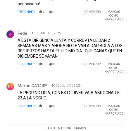
negociados!
RESPONDER
3
1
COMPARTIR
MARCAR
COMO
INAPROPIADO
Comentario de Fede.
Fede
10 DE JULIO DE 2025
FE
A ESTA DIRIGENCIA LENTA Y CORRUPTA LE DAN 2
SEMANAS MAS Y AHORA NO LE VAN A DAR BOLA A LOS
REFUERZOS HASTA EL ULTIMO DIA . QUE GANAS QUE EN
DICIEMBRE SE VAYAN
RESPONDER
1
0
COMPARTIR
MARCAR
COMO
INAPROPIADO
Comentario de Martin CA14RP.
Martin CA14RP
10 DE JULIO DE 2025
MC
LA PEOR NOTICIA, CON ESTO RIVER VA A ABROCHAR EL
23 A LA NOCHE...
RESPONDER
1
0
COMPARTIR
MARCAR
COMO
INAPROPIADO
CARGAR MÁS COMENTARIOS