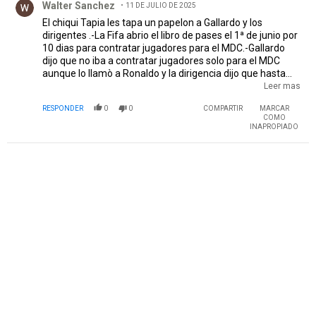
Walter Sanchez
11 DE JULIO DE 2025
El chiqui Tapia les tapa un papelon a Gallardo y los
dirigentes .-La Fifa abrio el libro de pases el 1ª de junio por
10 dias para contratar jugadores para el MDC.-Gallardo
dijo que no iba a contratar jugadores solo para el MDC
aunque lo llamò a Ronaldo y la dirigencia dijo que hasta
que no terminara el MDC no iban a hacer negociaciones de
Leer mas
refuerzos .Hoy hubiera cerrado el libro de pases y River
RESPONDER
0
0
COMPARTIR
MARCAR
tendrìa dos repescados y solo dos refuerzos y 9 jugadores
COMO
que no iban a ser tenidos en cuenta por Gallardo.-O sea si
INAPROPIADO
le sumamos la venta de Mastantuono ibamos a tener
menos equipo que en el torneo anterior
PUBLICIDAD