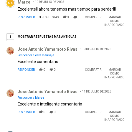
Marce
10 DE JULIO DE 2025
MA
Excelente!! ahora tenemos mas tiempo para perder!!!
RESPONDER
3
RESPUESTAS
3
0
COMPARTIR
MARCAR
COMO
INAPROPIADO
1 respuesta más antiguas
MOSTRAR RESPUESTAS MÁS ANTIGUAS
1
Respuesta de Jose Antonio Yamamoto Rivas.
Jose Antonio Yamamoto Rivas
10 DE JULIO DE 2025
Responder a
este mensaje
Excelente comentario.
RESPONDER
0
0
COMPARTIR
MARCAR
COMO
INAPROPIADO
Respuesta de Jose Antonio Yamamoto Rivas.
Jose Antonio Yamamoto Rivas
11 DE JULIO DE 2025
Responder a
Marce
Excelente e inteligente comentario
RESPONDER
0
0
COMPARTIR
MARCAR
COMO
INAPROPIADO
Comentario de German Galliano.