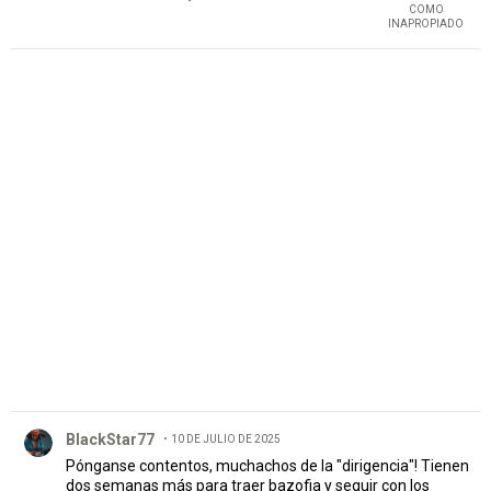
COMO
INAPROPIADO
PUBLICIDAD
Comentario de BlackStar77.
BlackStar77
10 DE JULIO DE 2025
Pónganse contentos, muchachos de la "dirigencia"! Tienen
dos semanas más para traer bazofia y seguir con los