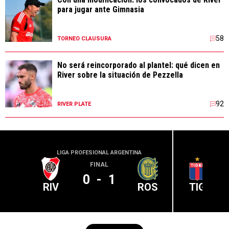
para jugar ante Gimnasia
58
TORNEO CLAUSURA
No será reincorporado al plantel: qué dicen en
River sobre la situación de Pezzella
92
RIVER PLATE
LIGA PROFESIONAL ARGENTINA
LIGA PR
FINAL
0
-
1
RIV
ROS
TIG