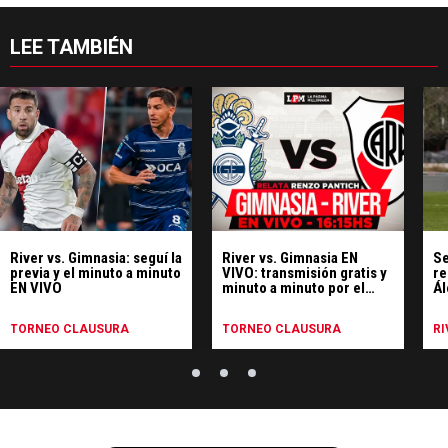
LEE TAMBIÉN
River vs. Gimnasia: seguí la
River vs. Gimnasia EN
Se
previa y el minuto a minuto
VIVO: transmisión gratis y
re
EN VIVO
minuto a minuto por el
Ál
Clausura
TORNEO CLAUSURA
TORNEO CLAUSURA
RI