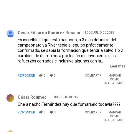
Comentario de Cesar Eduardo Ramirez Rosalin.
Cesar Eduardo Ramirez Rosalin
10 DE JULIO DE 2025
Es increíble lo que está pasando, a 3 días del inicio del
campeonato ya River tenía el equipo prácticamente
confirmado, se sabía la formación que tendría salvó 1 o 2
cambios de última hora por lesión o conveniencia, los
refuerzos cerrados e inclusive algunos con la
pretemporada hecha todo eso hace unos años atrás, más
Leer mas
ahora a horas de cerrar el mercado de pases todavía
RESPONDER
0
0
COMPARTIR
MARCAR
están buscando jugadores, no se sabe cuál será el equipo,
COMO
como que se va a jugar un picadito y a última hora se
INAPROPIADO
sabrá quién juega y adónde, el hincha que tiene tiempo
Comentario de César Roumec.
siguiendo a River al ver está situación se debe de sentir
César Roumec
10 DE JULIO DE 2025
desorientado, con una falta de pertenencia y totalmente
CR
incrédulo de lo que están haciendo tanta la alta como la
Che a nacho Fernández hay que fumarselo todavía????
baja dirigencia es inconcebible, yo espero que a fin de año
RESPONDER
0
0
COMPARTIR
MARCAR
sepan por quién van a votar y salgamos de este marasmo
COMO
en el que estamos sumidos. Abrazo millonario a los
INAPROPIADO
verdaderos hinchas de River y no a los adoradores e
Comentario de Marce.
idólatras del pasado.
EDITADO