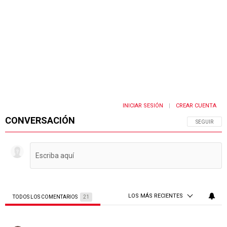
INICIAR SESIÓN
CREAR CUENTA
|
CONVERSACIÓN
SIGA ESTA 
SEGUIR
LOS MÁS RECIENTES
TODOS LOS COMENTARIOS
21
Todos los comentarios
Comentario de Walter Sanchez.