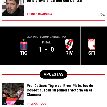
en la previa al partido con Central
62
TORNEO CLAUSURA
LIGA PROFESIONAL ARGENTINA
CONME
FINAL
1
-
0
TIG
RIV
SFE
APUESTAS
Pronósticos Tigre vs. River Plate: los de
Coudet buscan su primera victoria en el
Clausura
PRONÓSTICOS