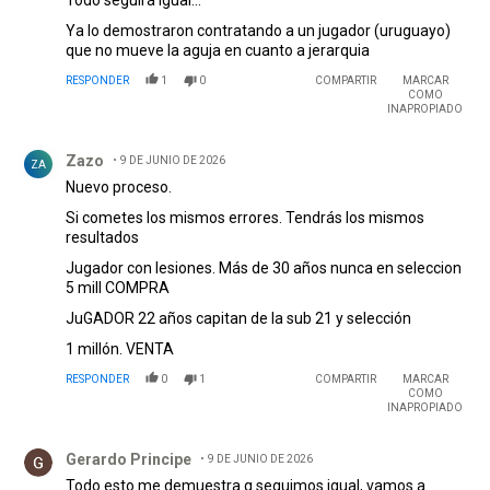
Ya lo demostraron contratando a un jugador (uruguayo)
que no mueve la aguja en cuanto a jerarquia
RESPONDER
1
0
COMPARTIR
MARCAR
COMO
INAPROPIADO
Comentario de Zazo.
Zazo
9 DE JUNIO DE 2026
ZA
Nuevo proceso.
Si cometes los mismos errores. Tendrás los mismos
resultados
Jugador con lesiones. Más de 30 años nunca en seleccion
5 mill COMPRA
JuGADOR 22 años capitan de la sub 21 y selección
1 millón. VENTA
RESPONDER
0
1
COMPARTIR
MARCAR
COMO
INAPROPIADO
Comentario de Gerardo Principe.
Gerardo Principe
9 DE JUNIO DE 2026
Todo esto me demuestra q seguimos igual, vamos a