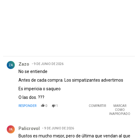
Comentario de Zazo.
Zazo
9 DE JUNIO DE 2026
ZA
No se entiende
Antes de cada compra. Los simpatizantes advertimos
Es impericia o saqueo
O las dos. ???
RESPONDER
0
1
COMPARTIR
MARCAR
COMO
INAPROPIADO
Comentario de Palicrovol.
Palicrovol
9 DE JUNIO DE 2026
PA
Bustos es mucho mejor, pero de última que vendan al que