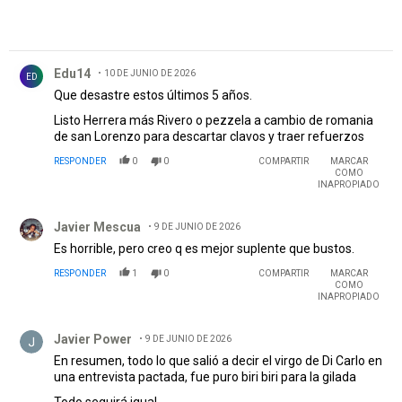
Comentario de Edu14.
Edu14
10 DE JUNIO DE 2026
ED
Que desastre estos últimos 5 años.
Listo Herrera más Rivero o pezzela a cambio de romania
de san Lorenzo para descartar clavos y traer refuerzos
RESPONDER
0
0
COMPARTIR
MARCAR
COMO
INAPROPIADO
Comentario de Javier Mescua.
Javier Mescua
9 DE JUNIO DE 2026
Es horrible, pero creo q es mejor suplente que bustos.
RESPONDER
1
0
COMPARTIR
MARCAR
COMO
INAPROPIADO
Comentario de Javier Power.
Javier Power
9 DE JUNIO DE 2026
En resumen, todo lo que salió a decir el virgo de Di Carlo en
una entrevista pactada, fue puro biri biri para la gilada
Todo seguirá igual...