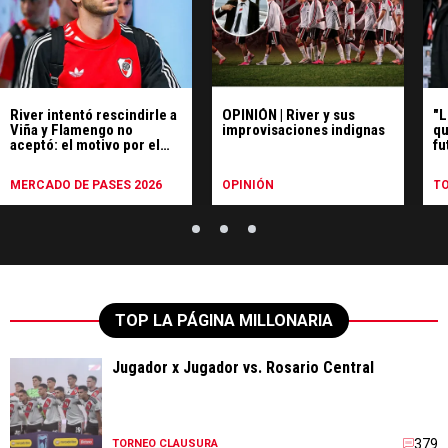
River intentó rescindirle a
OPINIÓN | River y sus
"L
Viña y Flamengo no
improvisaciones indignas
qu
aceptó: el motivo por el
fu
que fue apartado
MERCADO DE PASES 2026
OPINIÓN
T
TOP LA PÁGINA MILLONARIA
Jugador x Jugador vs. Rosario Central
379
TORNEO CLAUSURA