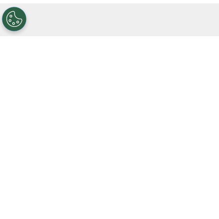
VER TAMBIÉN
¿Se reflota lo de Nelson Deossa? En
España aseguran que Betis espera una
última oferta de River