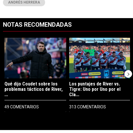
ANDRÉS HERRERA
NOTAS RECOMENDADAS
Este listado muestra los artículos con más comentarios en los últimos 7
Un artículo de tendencia con el título "Qué dijo Coudet sobre los prob
Un artículo de tendencia con el tít
Qué dijo Coudet sobre los
Los puntajes de River vs.
problemas tácticos de River,
Tigre: Uno por Uno por el
...
Cla...
49 COMENTARIOS
313 COMENTARIOS
PUBLICIDAD