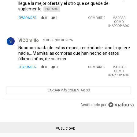
llegue la mejor oferta y el otro que se quede de
suplemente.
EDITADO
RESPONDER
0
1
COMPARTIR
MARCAR
COMO
INAPROPIADO
Comentario de VICOmillo.
VICOmillo
9 DE JUNIO DE 2026
VI
Noooooo basta de estos rropes, rescindanle si no lo quiere
nadie... Mamita las compras que han hecho en estos
últimos años, de no creer
RESPONDER
0
0
COMPARTIR
MARCAR
COMO
INAPROPIADO
CARGAR MÁS COMENTARIOS
Gestionado por
PUBLICIDAD