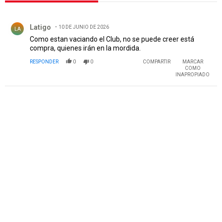
Todos los comentarios
Comentario de Latigo.
Latigo
10 DE JUNIO DE 2026
LA
Como estan vaciando el Club, no se puede creer está
compra, quienes irán en la mordida.
RESPONDER
0
0
COMPARTIR
MARCAR
COMO
INAPROPIADO
PUBLICIDAD