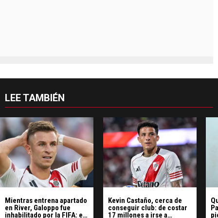
LEE TAMBIÉN
Mientras entrena apartado
Kevin Castaño, cerca de
Qu
en River, Galoppo fue
conseguir club: de costar
Pa
inhabilitado por la FIFA: el
17 millones a irse a
pi