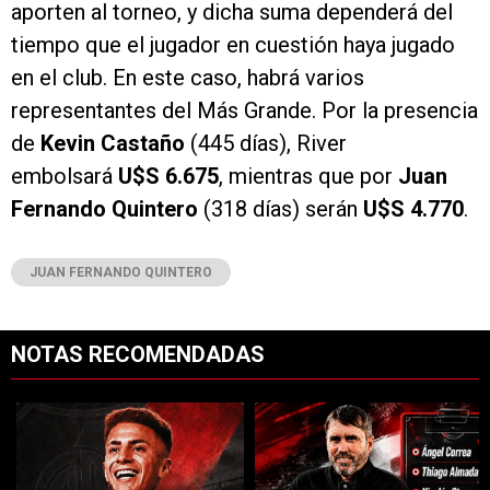
aporten al torneo, y dicha suma dependerá del
tiempo que el jugador en cuestión haya jugado
en el club. En este caso, habrá varios
representantes del Más Grande. Por la presencia
de
Kevin Castaño
(445 días), River
embolsará
U$S 6.675
, mientras que por
Juan
Fernando Quintero
(318 días) serán
U$S 4.770
.
JUAN FERNANDO QUINTERO
NOTAS RECOMENDADAS
Este listado muestra los artículos con más comentarios en los últimos 7
Un artículo de tendencia con el título "River cierra acuerdo con Atlé
Un artículo de tendencia con el tí