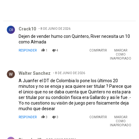
Comentario de Crack10.
Crack10
8 DE JUNIO DE 2026
CR
Dejen de vender humo con Quintero, River necesita un 10
como Almada
RESPONDER
1
4
COMPARTIR
MARCAR
COMO
INAPROPIADO
Comentario de Walter Sanchez.
Walter Sanchez
8 DE JUNIO DE 2026
A Juanfer el DT de Colombia lo pone los ùltimos 20
minutos y no se enoja y aca quiere ser titular ? Parece que
el ùnico que no se daba cuenta que Quintero no esta para
ser titular por su condiciòn fìsica era Gallardo y asi le fue .-
Yo no cuestiono su visiòn de juego pero fisicamente deja
mucho que desear
RESPONDER
3
3
COMPARTIR
MARCAR
COMO
INAPROPIADO
Comentario de Ricardo dS.