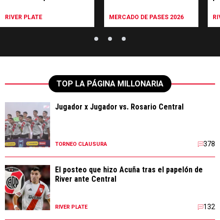
motivo
préstamo
RIVER PLATE
MERCADO DE PASES 2026
RI
TOP LA PÁGINA MILLONARIA
Jugador x Jugador vs. Rosario Central
378
TORNEO CLAUSURA
El posteo que hizo Acuña tras el papelón de
River ante Central
132
RIVER PLATE