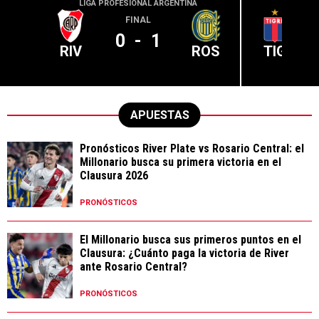
LIGA PROFESIONAL ARGENTINA
LIGA PR
FINAL
0
-
1
RIV
ROS
TIG
APUESTAS
Pronósticos River Plate vs Rosario Central: el
Millonario busca su primera victoria en el
Clausura 2026
PRONÓSTICOS
El Millonario busca sus primeros puntos en el
Clausura: ¿Cuánto paga la victoria de River
ante Rosario Central?
PRONÓSTICOS