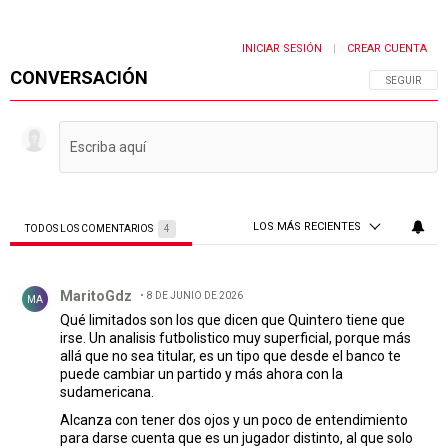
INICIAR SESIÓN
CREAR CUENTA
|
CONVERSACIÓN
SIGA ESTA 
SEGUIR
LOS MÁS RECIENTES
TODOS LOS COMENTARIOS
4
Todos los comentarios
Comentario de MaritoGdz.
MaritoGdz
8 DE JUNIO DE 2026
MA
Qué limitados son los que dicen que Quintero tiene que
irse. Un analisis futbolistico muy superficial, porque más
allá que no sea titular, es un tipo que desde el banco te
puede cambiar un partido y más ahora con la
sudamericana.
Alcanza con tener dos ojos y un poco de entendimiento
para darse cuenta que es un jugador distinto, al que solo