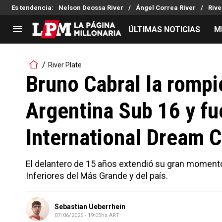
Es tendencia
:
Nelson Deossa River
Ángel Correa River
Rive
ÚLTIMAS NOTICIAS
M
LIGA PROFESIONAL
TORNEOS
River Plate
Noticias
Copa Sudamericana
Bruno Cabral la rompi
Tabla de posiciones
Copa Argentina
Argentina Sub 16 y fu
Fixture
Selección Argentina
Reserva
International Dream 
El delantero de 15 años extendió su gran momento
Inferiores del Más Grande y del país.
Sebastian Ueberrhein
07/06/2026 - 19:05hs ART