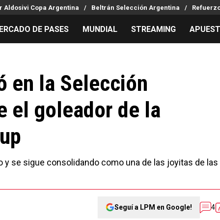
r Aldosivi Copa Argentina
Beltrán Selección Argentina
Refuerzo
ERCADO DE PASES
MUNDIAL
STREAMING
APUES
MILLONARIOS
LPM PARA EL HINCHA
APUESTA
Mercado de Pases
Streaming
Noticias
ó en la Selección
Análisis tácticos
Entradas
Guías
e el goleador de la
Juanfer Quintero
Hinchas
Códigos
Chacho Coudet
Los goles de River
Pronósti
Cup
Ex River
Entrevistas
Apuesta d
Apuestas
 y se sigue consolidando como una de las joyitas de las
Seguí a LPM en Google!
4