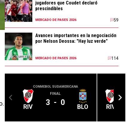
jugadores que Coudet declaró
prescindibles
59
MERCADO DE PASES 2026
Avances importantes en la negociación
por Nelson Deossa: "Hay luz verde"
114
MERCADO DE PASES 2026
CONMEBOL SUDAMERICANA
LIGA PROFE
FINAL
A 
3
-
0
o.
RIV
BLO
RIV