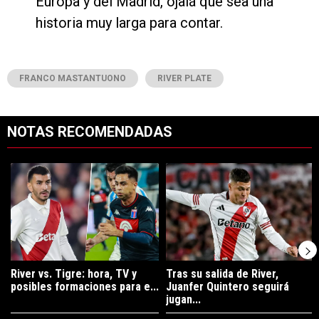
Europa y del Madrid, ojalá que sea una
historia muy larga para contar.
FRANCO MASTANTUONO
RIVER PLATE
NOTAS RECOMENDADAS
Este listado muestra los artículos con más comentarios en los últimos 7
Un artículo de tendencia con el título "River vs. Tigre: hora, TV y pos
Un artículo de tendencia con el tí
River vs. Tigre: hora, TV y
Tras su salida de River,
posibles formaciones para e...
Juanfer Quintero seguirá
jugan...