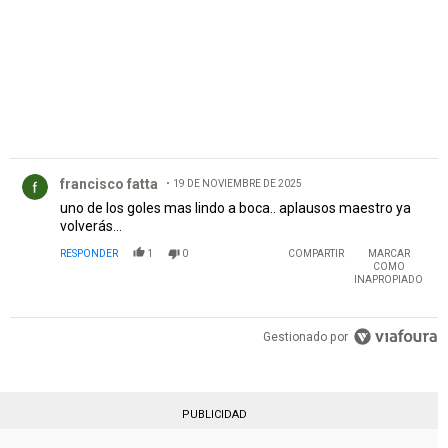
Comentario de francisco fatta.
francisco fatta
19 DE NOVIEMBRE DE 2025
uno de los goles mas lindo a boca.. aplausos maestro ya
volverás...
RESPONDER
1
0
COMPARTIR
MARCAR
COMO
INAPROPIADO
Gestionado por
PUBLICIDAD