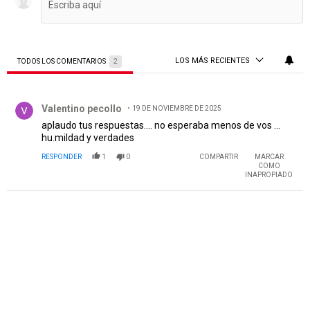
LOS MÁS RECIENTES
TODOS LOS COMENTARIOS
2
Todos los comentarios
Comentario de Valentino pecollo.
Valentino pecollo
19 DE NOVIEMBRE DE 2025
aplaudo tus respuestas.... no esperaba menos de vos ...
hu.mildad y verdades
RESPONDER
1
0
COMPARTIR
MARCAR
COMO
INAPROPIADO
PUBLICIDAD