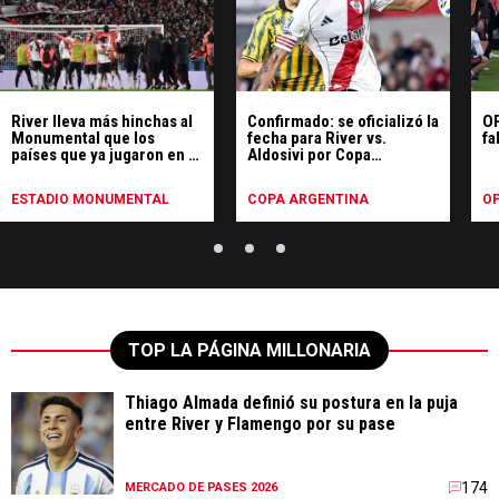
River lleva más hinchas al
Confirmado: se oficializó la
OP
Monumental que los
fecha para River vs.
fa
países que ya jugaron en el
Aldosivi por Copa
Mundial
Argentina
ESTADIO MONUMENTAL
COPA ARGENTINA
OP
TOP LA PÁGINA MILLONARIA
Thiago Almada definió su postura en la puja
entre River y Flamengo por su pase
174
MERCADO DE PASES 2026