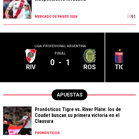
91
MERCADO DE PASES 2026
LIGA PROFESIONAL ARGENTINA
LIGA PR
FINAL
0
-
1
RIV
ROS
TIG
APUESTAS
Pronósticos Tigre vs. River Plate: los de
Coudet buscan su primera victoria en el
Clausura
PRONÓSTICOS