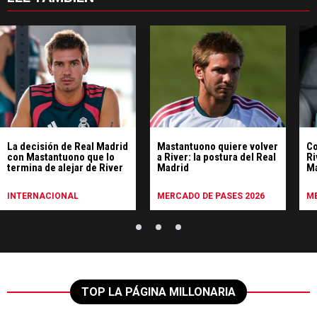
La decisión de Real Madrid
Mastantuono quiere volver
Co
con Mastantuono que lo
a River: la postura del Real
Ri
termina de alejar de River
Madrid
M
INTERNACIONAL
MERCADO DE PASES 2026
ME
TOP LA PÁGINA MILLONARIA