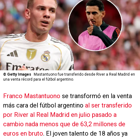
©
Getty Images
Mastantuono fue transferido desde River a Real Madrid en
una venta récord para el fútbol argentino.
Franco Mastantuono
se transformó en la venta
más cara del fútbol argentino
al ser transferido
por River al Real Madrid en julio pasado a
cambio nada menos que de 63,2 millones de
euros en bruto
. El joven talento de 18 años ya