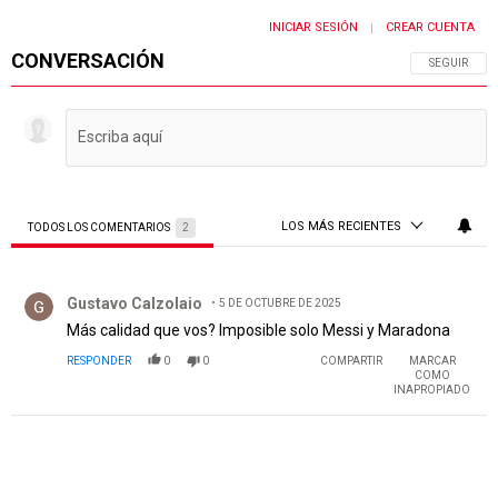
INICIAR SESIÓN
CREAR CUENTA
|
CONVERSACIÓN
SIGA ESTA 
SEGUIR
LOS MÁS RECIENTES
TODOS LOS COMENTARIOS
2
Todos los comentarios
Comentario de Gustavo Calzolaio.
Gustavo Calzolaio
5 DE OCTUBRE DE 2025
Más calidad que vos? Imposible solo Messi y Maradona
RESPONDER
0
0
COMPARTIR
MARCAR
COMO
INAPROPIADO