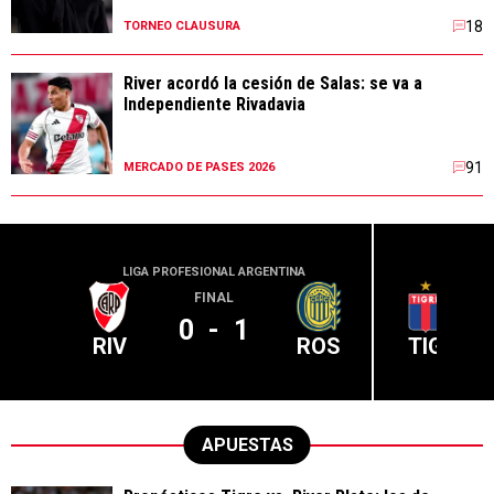
18
TORNEO CLAUSURA
River acordó la cesión de Salas: se va a
Independiente Rivadavia
91
MERCADO DE PASES 2026
LIGA PROFESIONAL ARGENTINA
LIGA PR
FINAL
0
-
1
RIV
ROS
TIG
APUESTAS