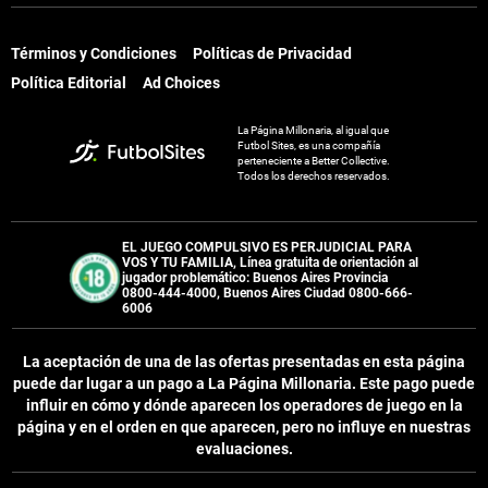
Términos y Condiciones
Políticas de Privacidad
Términos y Condiciones
Políticas de Privacidad
Política Editorial
Ad Choices
Política Editorial
Ad Choices
La Página Millonaria, al igual que
La Página Millonaria, al igual que
Futbol Sites, es una compañía
Futbol Sites, es una compañía
perteneciente a Better Collective.
perteneciente a Better Collective.
Todos los derechos reservados.
Todos los derechos reservados.
EL JUEGO COMPULSIVO ES PERJUDICIAL PARA
EL JUEGO COMPULSIVO ES PERJUDICIAL PARA
VOS Y TU FAMILIA, Línea gratuita de orientación al
VOS Y TU FAMILIA, Línea gratuita de orientación al
jugador problemático: Buenos Aires Provincia
jugador problemático: Buenos Aires Provincia
0800-444-4000, Buenos Aires Ciudad 0800-666-
0800-444-4000, Buenos Aires Ciudad 0800-666-
6006
6006
La aceptación de una de las ofertas presentadas en esta página
La aceptación de una de las ofertas presentadas en esta página
puede dar lugar a un pago a
La Página Millonaria
. Este pago puede
puede dar lugar a un pago a
La Página Millonaria
. Este pago puede
influir en cómo y dónde aparecen los operadores de juego en la
influir en cómo y dónde aparecen los operadores de juego en la
página y en el orden en que aparecen, pero no influye en nuestras
página y en el orden en que aparecen, pero no influye en nuestras
evaluaciones.
evaluaciones.