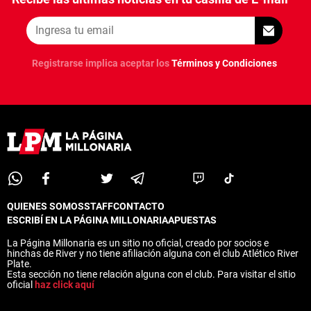
ANÁLISIS TÁCTICO
CHACHO COUDET
Registrarse implica aceptar los
Términos y Condiciones
APUESTAS
NOTICIAS
GUÍAS
CÓDIGOS
QUIENES SOMOS
STAFF
CONTACTO
PRONÓSTICOS
QUIENES SOMOS
STAFF
CONTACTO
ESCRIBÍ EN LA PÁGINA MILLONARIA
APUESTAS
ESCRIBÍ EN LA PÁGINA MILLONARIA
APUESTAS
APUESTA DEL DÍA
La Página Millonaria es un sitio no oficial, creado por socios e
La Página Millonaria es un sitio no oficial, creado por socios e
hinchas de River y no tiene afiliación alguna con el club Atlético River
hinchas de River y no tiene afiliación alguna con el club Atlético River
Plate.
Plate.
Esta sección no tiene relación alguna con el club. Para visitar el sitio
Esta sección no tiene relación alguna con el club. Para visitar el sitio
oficial
haz click aquí
oficial
haz click aquí