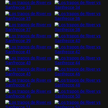
Términos y Condiciones
Políticas de Privacidad
Política Editorial
Ad Choices
La Página Millonaria, al igual que
Futbol Sites, es una compañía
perteneciente a Better Collective.
Todos los derechos reservados.
EL JUEGO COMPULSIVO ES PERJUDICIAL PARA
VOS Y TU FAMILIA, Línea gratuita de orientación al
jugador problemático: Buenos Aires Provincia
0800-444-4000, Buenos Aires Ciudad 0800-666-
6006
La aceptación de una de las ofertas presentadas en esta página
puede dar lugar a un pago a
La Página Millonaria
. Este pago puede
influir en cómo y dónde aparecen los operadores de juego en la
página y en el orden en que aparecen, pero no influye en nuestras
evaluaciones.