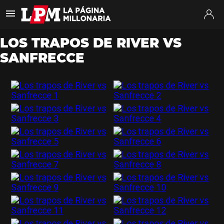
Es tendencia
:
Coudet River Tigre
Puntajes River Tigre
Próximo partido
LOS TRAPOS DE RIVER VS
SANFRECCE
ULTIMAS NOTICIAS
STREAMING
TORNEO CLAUSURA
SUDAMERICANA
MERCADO DE PASES
FIXTURE
POSICIONES
OPINIÓN