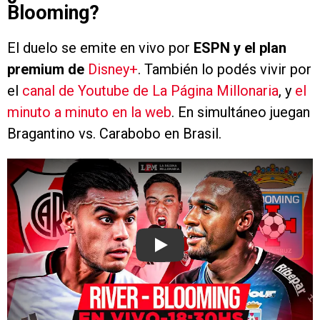
Blooming?
El duelo se emite en vivo por
ESPN y el plan
premium de
Disney+
. También lo podés vivir por
el
canal de Youtube de La Página Millonaria
, y
el
minuto a minuto en la web
. En simultáneo juegan
Bragantino vs. Carabobo en Brasil.
Play