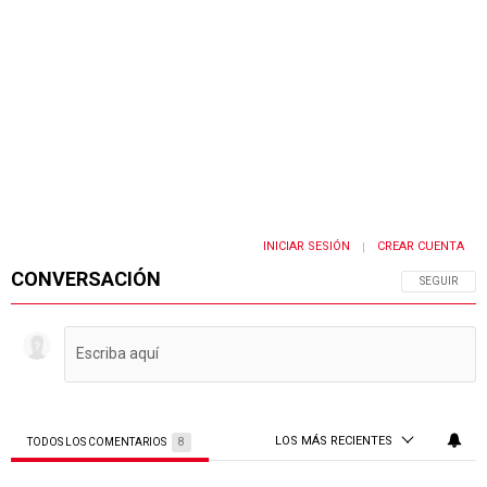
INICIAR SESIÓN
CREAR CUENTA
|
CONVERSACIÓN
SIGA ESTA 
SEGUIR
LOS MÁS RECIENTES
TODOS LOS COMENTARIOS
8
Todos los comentarios