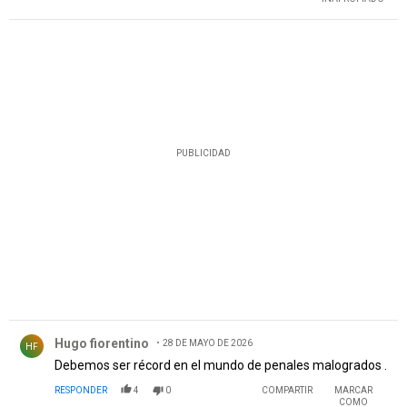
PUBLICIDAD
Comentario de Hugo fiorentino.
Hugo fiorentino
28 DE MAYO DE 2026
HF
Debemos ser récord en el mundo de penales malogrados .
RESPONDER
4
0
COMPARTIR
MARCAR
COMO