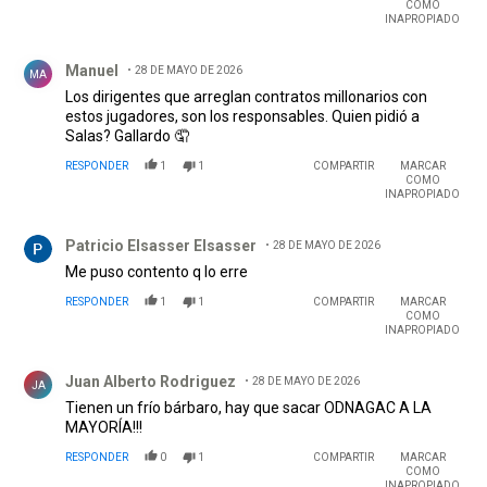
COMO
INAPROPIADO
Comentario de Manuel.
Manuel
28 DE MAYO DE 2026
MA
Los dirigentes que arreglan contratos millonarios con
estos jugadores, son los responsables. Quien pidió a
Salas? Gallardo 🤦
RESPONDER
1
1
COMPARTIR
MARCAR
COMO
INAPROPIADO
Comentario de Patricio Elsasser Elsasser.
Patricio Elsasser Elsasser
28 DE MAYO DE 2026
Me puso contento q lo erre
RESPONDER
1
1
COMPARTIR
MARCAR
COMO
INAPROPIADO
Comentario de Juan Alberto Rodriguez .
Juan Alberto Rodriguez
28 DE MAYO DE 2026
JA
Tienen un frío bárbaro, hay que sacar ODNAGAC A LA
MAYORÍA!!!
RESPONDER
0
1
COMPARTIR
MARCAR
COMO
INAPROPIADO