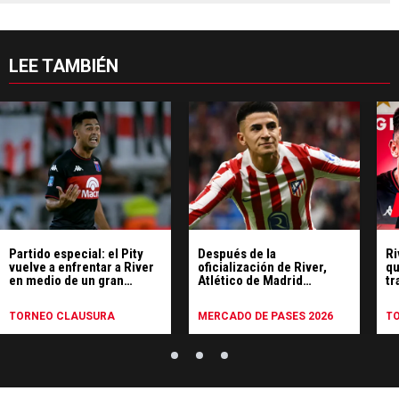
LEE TAMBIÉN
Partido especial: el Pity
Después de la
Ri
vuelve a enfrentar a River
oficialización de River,
qu
en medio de un gran
Atlético de Madrid
tr
presente
despidió a Thiago Almada:
mi
el comunicado
TORNEO CLAUSURA
MERCADO DE PASES 2026
T