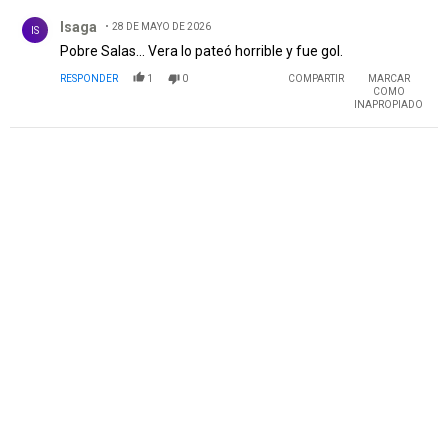
Comentario de Isaga.
Isaga
28 DE MAYO DE 2026
IS
Pobre Salas... Vera lo pateó horrible y fue gol.
RESPONDER
1
0
COMPARTIR
MARCAR
COMO
INAPROPIADO
PUBLICIDAD