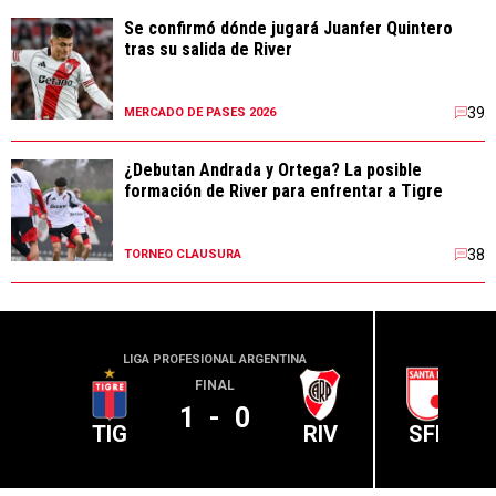
Se confirmó dónde jugará Juanfer Quintero
tras su salida de River
39
MERCADO DE PASES 2026
¿Debutan Andrada y Ortega? La posible
formación de River para enfrentar a Tigre
38
TORNEO CLAUSURA
LIGA PROFESIONAL ARGENTINA
CONME
FINAL
1
-
0
TIG
RIV
SFE