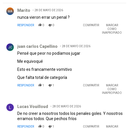
Comentario de Marito.
Marito
28 DE MAYO DE 2026
MA
nunca vieron errar un penal ?
RESPONDER
0
0
COMPARTIR
MARCAR
COMO
INAPROPIADO
Comentario de juan carlos Capellino.
juan carlos Capellino
28 DE MAYO DE 2026
JC
Pensé que peor no podíamos jugar
Me equivoqué
Esto es francamente vomitivo
Que falta total de categoría
RESPONDER
1
1
COMPARTIR
MARCAR
COMO
INAPROPIADO
Comentario de Lucas Vouilloud.
Lucas Vouilloud
28 DE MAYO DE 2026
De no creer a nosotros todos los penales goles. Y nosotros
erramos todos. Que pechos fríos
RESPONDER
0
1
COMPARTIR
MARCAR