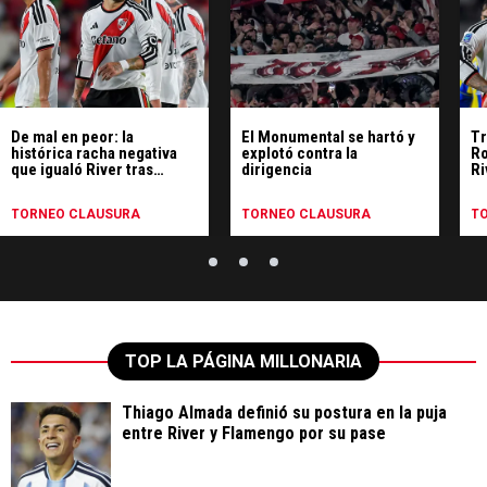
De mal en peor: la
El Monumental se hartó y
Tr
histórica racha negativa
explotó contra la
Ro
que igualó River tras
dirigencia
Ri
perder ante Rosario
Central
TORNEO CLAUSURA
TORNEO CLAUSURA
T
TOP LA PÁGINA MILLONARIA
Thiago Almada definió su postura en la puja
entre River y Flamengo por su pase