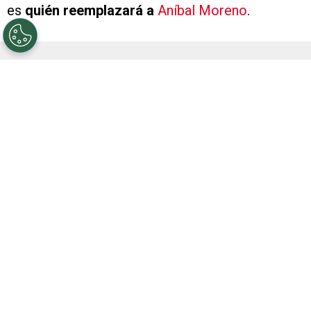
es
quién reemplazará a
Aníbal Moreno
.
En la previa al duelo del sábado,
Moreno se
resintió del esguince de rodilla
que sufrió en
mayo y fue preservado por el cuerpo técnico.