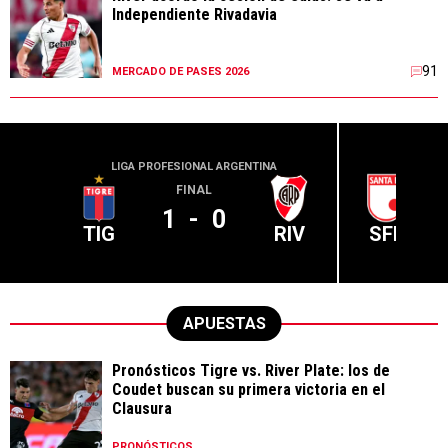
Independiente Rivadavia
91
MERCADO DE PASES 2026
LIGA PROFESIONAL ARGENTINA
CONME
FINAL
1
-
0
TIG
RIV
SFE
APUESTAS
Pronósticos Tigre vs. River Plate: los de
Coudet buscan su primera victoria en el
Clausura
PRONÓSTICOS