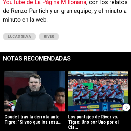
YouTube de La Página Millonaria
, con los relatos
de Renzo Pantich y un gran equipo, y el minuto a
minuto en la web.
LUCAS SILVA
RIVER
NOTAS RECOMENDADAS
Este listado muestra los artículos con más comentarios en los últimos 7
Un artículo de tendencia con el título "Coudet tras la derrota ante Ti
Un artículo de tendencia con el tít
Coudet tras la derrota ante
Los puntajes de River vs.
Tigre: "Si veo que los resu...
Tigre: Uno por Uno por el
Cla...