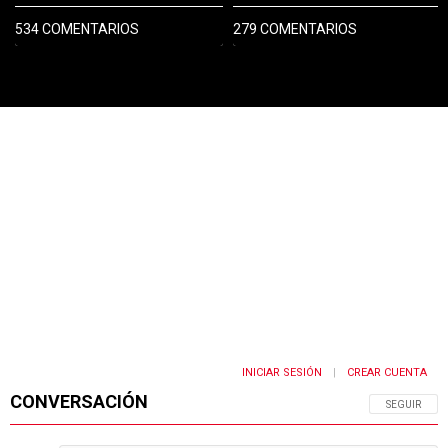
534 COMENTARIOS
279 COMENTARIOS
PUBLICIDAD
INICIAR SESIÓN
CREAR CUENTA
|
CONVERSACIÓN
SIGA ESTA 
SEGUIR