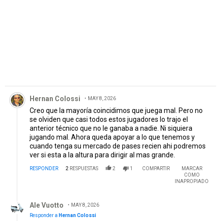
Comentario de Hernan Colossi.
Hernan Colossi
MAY 8, 2026
Creo que la mayoría coincidimos que juega mal. Pero no
se olviden que casi todos estos jugadores lo trajo el
anterior técnico que no le ganaba a nadie. Ni siquiera
jugando mal. Ahora queda apoyar a lo que tenemos y
cuando tenga su mercado de pases recien ahi podremos
ver si esta a la altura para dirigir al mas grande.
RESPONDER
2
RESPUESTAS
2
1
COMPARTIR
MARCAR
COMO
INAPROPIADO
Respuesta de Ale Vuotto.
Ale Vuotto
MAY 8, 2026
Responder a
Hernan Colossi