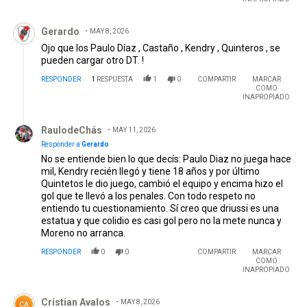
Comentario de Gerardo.
Gerardo
MAY 8, 2026
Ojo que los Paulo Díaz , Castaño , Kendry , Quinteros , se
pueden cargar otro DT. !
RESPONDER
1
RESPUESTA
1
0
COMPARTIR
MARCAR
COMO
INAPROPIADO
Respuesta de RaulodeChás.
RaulodeChás
MAY 11, 2026
Responder a
Gerardo
No se entiende bien lo que decís: Paulo Diaz no juega hace
mil, Kendry recién llegó y tiene 18 años y por último
Quintetos le dio juego, cambió el equipo y encima hizo el
gol que te llevó a los penales. Con todo respeto no
entiendo tu cuestionamiento. Sí creo que driussi es una
estatua y que colidio es casi gol pero no la mete nunca y
Moreno no arranca.
RESPONDER
0
0
COMPARTIR
MARCAR
COMO
INAPROPIADO
Comentario de Cristian Avalos.
Cristian Avalos
MAY 8, 2026
CA