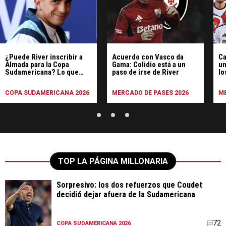
¿Puede River inscribir a
Acuerdo con Vasco da
Ca
Almada para la Copa
Gama: Colidio está a un
un
Sudamericana? Lo que
paso de irse de River
lo
dice el reglamento
m
COPA SUDAMERICANA 2026
MERCADO DE PASES 2026
ME
TOP LA PÁGINA MILLONARIA
Sorpresivo: los dos refuerzos que Coudet
decidió dejar afuera de la Sudamericana
72
COPA SUDAMERICANA 2026