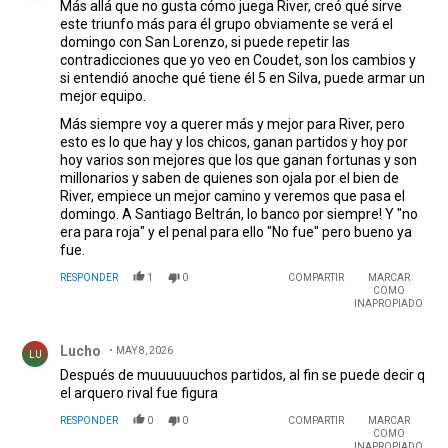
Más allá que no gusta cómo juega River, creó qué sirve
este triunfo más para él grupo obviamente se verá el
domingo con San Lorenzo, si puede repetir las
contradicciones que yo veo en Coudet, son los cambios y
si entendió anoche qué tiene él 5 en Silva, puede armar un
mejor equipo.
Más siempre voy a querer más y mejor para River, pero
esto es lo que hay y los chicos, ganan partidos y hoy por
hoy varios son mejores que los que ganan fortunas y son
millonarios y saben de quienes son ojala por el bien de
River, empiece un mejor camino y veremos que pasa el
domingo. A Santiago Beltrán, lo banco por siempre! Y "no
era para roja" y el penal para ello "No fue" pero bueno ya
fue.
RESPONDER
1
0
COMPARTIR
MARCAR
COMO
INAPROPIADO
Comentario de Lucho.
Lucho
MAY 8, 2026
LU
Después de muuuuuuchos partidos, al fin se puede decir q
el arquero rival fue figura
RESPONDER
0
0
COMPARTIR
MARCAR
COMO
INAPROPIADO