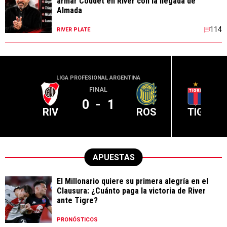
armar Coudet en River con la llegada de
Almada
114
RIVER PLATE
LIGA PROFESIONAL ARGENTINA
LIGA PR
FINAL
0
-
1
RIV
ROS
TIG
APUESTAS
El Millonario quiere su primera alegría en el
Clausura: ¿Cuánto paga la victoria de River
ante Tigre?
PRONÓSTICOS