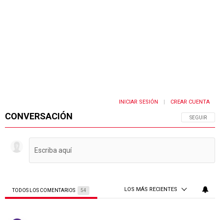
INICIAR SESIÓN
CREAR CUENTA
|
CONVERSACIÓN
SIGA ESTA 
SEGUIR
LOS MÁS RECIENTES
TODOS LOS COMENTARIOS
54
Todos los comentarios
Comentario de Magu912.