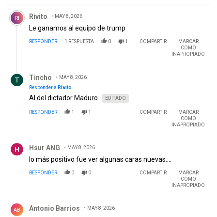
Comentario de Rivito.
Rivito
MAY 8, 2026
RI
Le ganamos al equipo de trump
RESPONDER
1
RESPUESTA
0
1
COMPARTIR
MARCAR
COMO
INAPROPIADO
Respuesta de Tincho.
Tincho
MAY 8, 2026
Responder a
Rivito
Al del dictador Maduro.
EDITADO
RESPONDER
1
1
COMPARTIR
MARCAR
COMO
INAPROPIADO
Comentario de Hsur ANG.
Hsur ANG
MAY 8, 2026
lo más positivo fue ver algunas caras nuevas....
RESPONDER
0
0
COMPARTIR
MARCAR
COMO
INAPROPIADO
Comentario de Antonio Barrios .
Antonio Barrios
MAY 8, 2026
AB