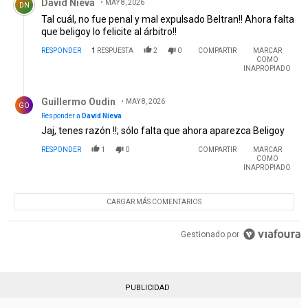
David Nieva
MAY 8, 2026
DN
Tal cuál, no fue penal y mal expulsado Beltran!! Ahora falta
que beligoy lo felicite al árbitro!!
RESPONDER
1
RESPUESTA
2
0
COMPARTIR
MARCAR
COMO
INAPROPIADO
Respuesta de Guillermo Oudin.
Guillermo Oudin
MAY 8, 2026
GO
Responder a
David Nieva
Jaj, tenes razón !!; sólo falta que ahora aparezca Beligoy
RESPONDER
1
0
COMPARTIR
MARCAR
COMO
INAPROPIADO
CARGAR MÁS COMENTARIOS
Gestionado por
PUBLICIDAD