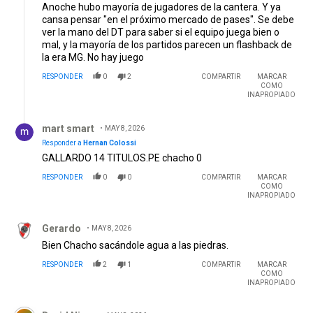
Anoche hubo mayoría de jugadores de la cantera. Y ya
cansa pensar "en el próximo mercado de pases". Se debe
ver la mano del DT para saber si el equipo juega bien o
mal, y la mayoría de los partidos parecen un flashback de
la era MG. No hay juego
RESPONDER
0
2
COMPARTIR
MARCAR
COMO
INAPROPIADO
Respuesta de mart smart.
mart smart
MAY 8, 2026
Responder a
Hernan Colossi
GALLARDO 14 TITULOS.PE chacho 0
RESPONDER
0
0
COMPARTIR
MARCAR
COMO
INAPROPIADO
Comentario de Gerardo.
Gerardo
MAY 8, 2026
Bien Chacho sacándole agua a las piedras.
RESPONDER
2
1
COMPARTIR
MARCAR
COMO
INAPROPIADO
Comentario de David Nieva .