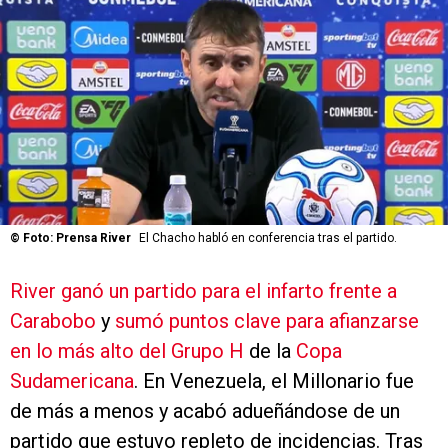
©
Foto: Prensa River
El Chacho habló en conferencia tras el partido.
River ganó un partido para el infarto frente a
Carabobo
y
sumó puntos clave para afianzarse
en lo más alto del Grupo H
de la
Copa
Sudamericana
. En Venezuela, el Millonario fue
de más a menos y acabó adueñándose de un
partido que estuvo repleto de incidencias. Tras