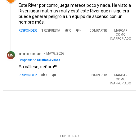
Este River por como juega merece poco y nada. He visto a
River jugar mal, muy mal y está este River que ni siquiera
puede generar peligro a un equipo de ascenso con un
hombre más.
RESPONDER
1
RESPUESTA
0
4
COMPARTIR
MARCAR
COMO
INAPROPIADO
Respuesta de mmorosan .
mmorosan
MAY 8, 2026
MM
Responder a
Cristian Avalos
Ya cállese, señora!!!
RESPONDER
1
0
COMPARTIR
MARCAR
COMO
INAPROPIADO
PUBLICIDAD