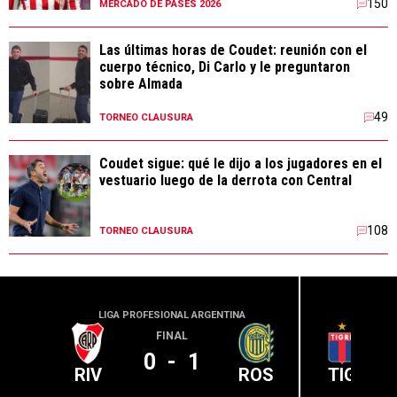
150
MERCADO DE PASES 2026
Las últimas horas de Coudet: reunión con el
cuerpo técnico, Di Carlo y le preguntaron
sobre Almada
49
TORNEO CLAUSURA
Coudet sigue: qué le dijo a los jugadores en el
vestuario luego de la derrota con Central
108
TORNEO CLAUSURA
LIGA PROFESIONAL ARGENTINA
LIGA PR
FINAL
0
-
1
RIV
ROS
TIG