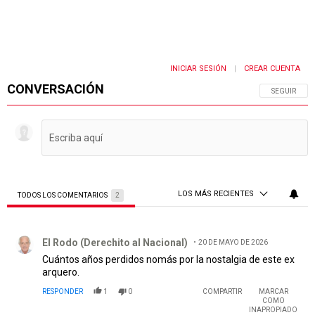
INICIAR SESIÓN
CREAR CUENTA
|
CONVERSACIÓN
SIGA ESTA 
SEGUIR
LOS MÁS RECIENTES
TODOS LOS COMENTARIOS
2
Todos los comentarios
Comentario de El Rodo (Derechito al Nacional).
El Rodo (Derechito al Nacional)
20 DE MAYO DE 2026
Cuántos años perdidos nomás por la nostalgia de este ex
arquero.
RESPONDER
1
0
COMPARTIR
MARCAR
COMO
INAPROPIADO