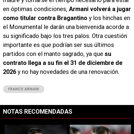
madre y tomarse el tiempo necesario para estar
en óptimas condiciones,
Armani volverá a jugar
como titular contra Bragantino
y los hinchas en
el Monumental le darán una bienvenida acorde a
su significado bajo los tres palos. Otra cuestión
importante es que podrían ser sus últimos
partidos con el manto sagrado, ya que
su
contrato llega a su fin el 31 de diciembre de
2026
y no hay novedades de una renovación.
FRANCO ARMANI
NOTAS RECOMENDADAS
Este listado muestra los artículos con más comentarios en los últimos 7
Un artículo de tendencia con el título "Kevin Castaño se va de River 
Un artículo de tendencia con el tí