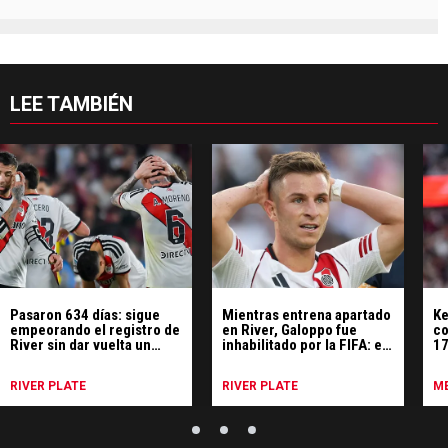
LEE TAMBIÉN
Pasaron 634 días: sigue
Mientras entrena apartado
Ke
empeorando el registro de
en River, Galoppo fue
co
River sin dar vuelta un
inhabilitado por la FIFA: el
17
partido
motivo
p
RIVER PLATE
RIVER PLATE
ME