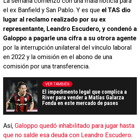
La semana comenzó con una mala noticia para
el ex Banfield y San Pablo. Y es que
el TAS dio
lugar al reclamo realizado por su ex
representante, Leandro Escudero, y condenó a
Galoppo a pagarle una cifra a su otrora agente
por la interrupción unilateral del vínculo laboral
en 2022 y la omisión en el abono de una
comisión por una transferencia.
VER TAMBIÉN
El impedimento legal que complica a
River para vender a Matías Galarza
Fonda en este mercado de pases
Así,
Galoppo quedó inhabilitado para jugar hasta
que no salde esa deuda con Leandro Escudero
.