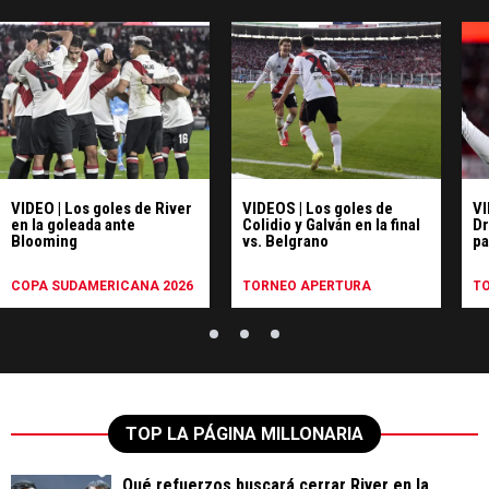
VIDEO | Los goles de River
VIDEOS | Los goles de
VI
en la goleada ante
Colidio y Galván en la final
Dr
Blooming
vs. Belgrano
pa
COPA SUDAMERICANA 2026
TORNEO APERTURA
T
TOP LA PÁGINA MILLONARIA
Qué refuerzos buscará cerrar River en la