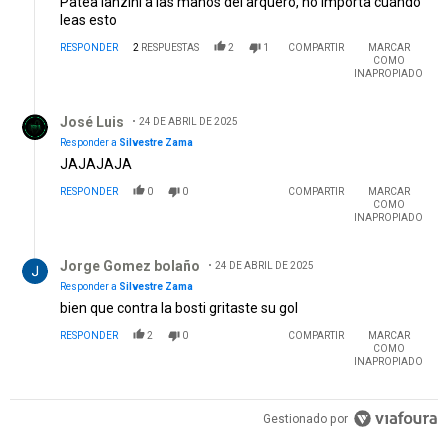
Patea lanzini a las manos del arquero, no importa cuándo
leas esto
RESPONDER
2
RESPUESTAS
2
1
COMPARTIR
MARCAR
COMO
INAPROPIADO
Respuesta de José Luis.
José Luis
24 DE ABRIL DE 2025
Responder a
Silvestre Zama
JAJAJAJA
RESPONDER
0
0
COMPARTIR
MARCAR
COMO
INAPROPIADO
Respuesta de Jorge Gomez bolaño.
Jorge Gomez bolaño
24 DE ABRIL DE 2025
Responder a
Silvestre Zama
bien que contra la bosti gritaste su gol
RESPONDER
2
0
COMPARTIR
MARCAR
COMO
INAPROPIADO
Gestionado por