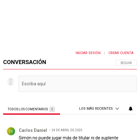
INICIAR SESIÓN
CREAR CUENTA
|
CONVERSACIÓN
SIGA ESTA 
SEGUIR
LOS MÁS RECIENTES
TODOS LOS COMENTARIOS
4
Todos los comentarios
Comentario de Carlos Daniel .
Carlos Daniel
24 DE ABRIL DE 2025
CD
Simón no puede jugar más de titular ni de suplente