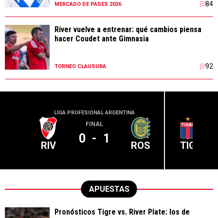
84
MERCADO DE PASES 2026
River vuelve a entrenar: qué cambios piensa
hacer Coudet ante Gimnasia
92
TORNEO CLAUSURA
LIGA PROFESIONAL ARGENTINA
LIGA PR
FINAL
0
-
1
RIV
ROS
TIG
APUESTAS
Pronósticos Tigre vs. River Plate: los de